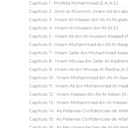
Capítulo 1 : Profeta Mohammad (S.A.A.S.)
10 DE NOVEMBRO DE 2013
Falecimento do Imam Ali Ibn Al-Hu
Capítulo 2 : Amir al-Muminin, Imam Ali ibn abi
Em nome de Deus, o Clemente, o Misericordioso!
Capítulo 3 : Imam Al-Hassan ibn Ali Al-Mujtaba
relembramos o martírio do quarto Imam dos muçu
Hussein Ibn Ali Ibn Abi Táleb (A.S.), conhecido p
Capítulo 4 : Imam Al-Hussein ibn Ali (A.S.)
Capítulo 5 : Imam Ali ibn Al-Hussein Assajad (A
Capítulo 6 : Imam Mohammad ibn Ali Al-Baqer
Capítulo 7 : Imam Jafar ibn Mohammad Assad
Capítulo 8 : Imam Mousa ibn Jafar Al-Kadhem 
Capítulo 9 : Imam Ali ibn Mousa Al-Redha (A.S
Capítulo 10 : Imam Mohammad ibn Ali Al-Jawa
Capítulo 11 : Imam Ali ibn Mohammad Al-Hadi 
Capítulo 12 : Imam Hassan ibn Ali Al-Askari (A.
Capítulo 13 : Imam Mohammad ibn Al-Hassan 
Capítulo 14 : As Palavras Confidenciais de Alla
Capítulo 15 : As Palavras Confidenciais de Alla
Capítulo 16 : As Recomendações de Al-Mufa