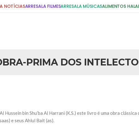
A NOTÍCIAS
ARRESALA FILMES
ARRESALA MÚSICAS
ALIMENTOS HALA
DIGITE E PRESSIONE ENTER!
POSTS RECENTES
OBRA-PRIMA DOS INTELECTO
25 DE SETEMBRO DE 2010
idente Bush
Necessárias Considera
iada por Robert Bowan, Bispo
Por: Ahmed Ismail Introdução O
te) Senhor presidente: Conte a
considerações do autor sobre o
smo. Se os mitos acerca do
agressão americana ao Afegani
5 DE NOVEMBRO DE 2013
or
Ano Novo Islâmico e I
Hussein bin Shu’ba Al Harrani (K.S.) este livro é uma obra clássica d
 aturdido pelas imagens de
Em nome de Deus, O Clemente, O
as) e seus Ahlul Bait (as).
11 de setembro, o mundo parece
parabeniza a nação islâmica p
magnitude. Mais
Hejrita. Desejamos a todos os 