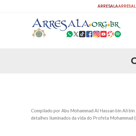
ARRESALA
ARRESAL
25 DE SETEMBRO DE 2010
Carta do Bispo da Flórida ao Pres
Por: Robert Bowan Tradução: Ahmed Ismail (Env
da Igreja Católica, tenente-coronel ex-combaten
verdade ao povo, sr. Presidente, sobre o terrori
terrorismo não
25 DE SETEMBRO DE 2010
As Sementes da Miséria e do Terr
Compilado por Abu Mohammad Al Hassan bin Ali bin Al 
Por: Ahmad Dallal Tradução: Ahmad Ismail Ainda
detalhes iluminados da vida do Profeta Mohammad (sa
morte e destruição que abalaram Nova York em 
ter entrado numa guerra cultural e religiosa de 