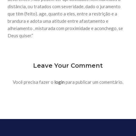
10 DE NOVEMBRO DE 2013
distância, ou tratados com severidade, dado o juramento
Falecimento do Imam Ali Ibn Al-Hussein
que têm (feito). age, quanto a eles, entre a restrição e a
(A.S.)
brandura e adota uma atitude entre afastamento e
Em nome de Deus, o Clemente, o Misericordioso! Diante da
data em que relembramos o martírio do quarto Imam dos
alheiamento , misturada com proximidade e aconchego, se
muçulmanos, o Imam Ali Ibn Al-Hussein Ibn Ali Ibn Abi Táleb
Deus quiser.”
(A.S.), conhecido por “Zein Al-Ábidin” (Formosura
NOTÍCIAS
3 DE JULHO DE 2014
Leave Your Comment
Centro Islâmico no Brasil recebe o ex-
ministro das Relações Exteriores da
República Islâmica do Irã
Você precisa fazer o
login
para publicar um comentário.
Na noite da quinta-feira, 03 de Abril, o Centro Islâmico no
Brasil recebeu em sua sede, em São Paulo, o ex-ministro das
Relações Exteriores da República Islâmica do Irã, Sr. Kamal
Kharrazi, que encontra-se visitando