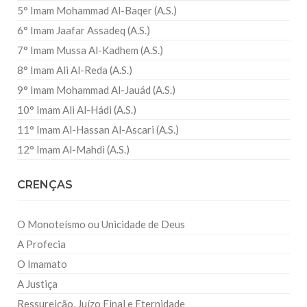
5° Imam Mohammad Al-Baqer (A.S.)
6° Imam Jaafar Assadeq (A.S.)
7° Imam Mussa Al-Kadhem (A.S.)
8° Imam Ali Al-Reda (A.S.)
9° Imam Mohammad Al-Jauád (A.S.)
10° Imam Ali Al-Hádi (A.S.)
11° Imam Al-Hassan Al-Ascari (A.S.)
12° Imam Al-Mahdi (A.S.)
CRENÇAS
O Monoteísmo ou Unicidade de Deus
A Profecia
O Imamato
A Justiça
Ressureição, Juízo Final e Eternidade