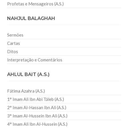
Profetas e Mensageiros (A.S.)
NAHJUL BALAGHAH
Sermões
Cartas
Ditos
Interpretação e Comentários
AHLUL BAIT (A.S.)
Fátima Azahra (A.S.)
1° Imam Ali Ibn Abi Táleb (A.S.)
2° Imam Al-Hassan Ibn Ali (A.S.)
3° Imam Al-Hussein Ibn Ali (A.S.)
4° Imam Ali Ibn Al-Hussein (A.S.)