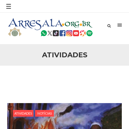
falecimento do senhor Ahmad Ebrahim Samour (Que a
☰
clemência de Deus esteja com ele), que deixou três filhos,
Ibrahim, Sami e Samia e seus irmãos
24 DE AGOSTO DE 2014
Programação do Mês de Ramadan
Em nome de Deus, o Clemente, o Misericordioso Deus, o
altíssimo, disse no Alcorão Sagrado: “O mês de Ramadan foi
o mês em que foi revelado o Alcorão, orientação para a
humanidade e vidência de
ATIVIDADES
24 DE AGOSTO DE 2014
Cerimônia fúnebre em homenagem ao Sr.
Taleb Ghannam Suheil.
Em nome do Altíssimo Com tristeza e pesar informamos o
falecimento de Taleb Ghannam Suheil , que faleceu em
Bagdad – Iraque (Que a clemência de Deus esteja com ele)
Seus filhos no Brasil, “ Akil e
24 DE AGOSTO DE 2014
Oração do Eid – Dia 24/10/2006 – Mesquita
do Brás.
ATIVIDADES
NOTÍCIAS
São Paulo, 23 de Outubro de 2006. Em comemoração ao dia
sagrado do Eid Al-Feter será realizada a oração do Eid na
manhã de terça-feira, 24 e Outubro 2006, na Mesquita do