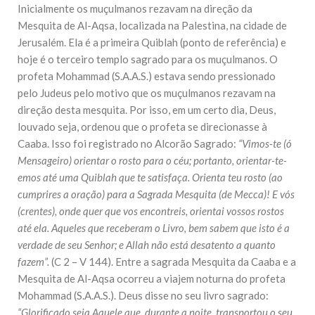
Inicialmente os muçulmanos rezavam na direção da
Mesquita de Al-Aqsa, localizada na Palestina, na cidade de
Jerusalém. Ela é a primeira Quiblah (ponto de referência) e
hoje é o terceiro templo sagrado para os muçulmanos. O
profeta Mohammad (S.A.A.S.) estava sendo pressionado
pelo Judeus pelo motivo que os muçulmanos rezavam na
direção desta mesquita. Por isso, em um certo dia, Deus,
louvado seja, ordenou que o profeta se direcionasse à
Caaba. Isso foi registrado no Alcorão Sagrado:
“Vimos-te (ó
Mensageiro) orientar o rosto para o céu; portanto, orientar-te-
emos até uma Quiblah que te satisfaça. Orienta teu rosto (ao
cumprires a oração) para a Sagrada Mesquita (de Mecca)! E vós
(crentes), onde quer que vos encontreis, orientai vossos rostos
até ela. Aqueles que receberam o Livro, bem sabem que isto é a
verdade de seu Senhor; e Allah não está desatento a quanto
fazem”.
(C 2 – V 144). Entre a sagrada Mesquita da Caaba e a
Mesquita de Al-Aqsa ocorreu a viajem noturna do profeta
Mohammad (S.A.A.S.). Deus disse no seu livro sagrado:
“Glorificado seja Aquele que, durante a noite, transportou o seu