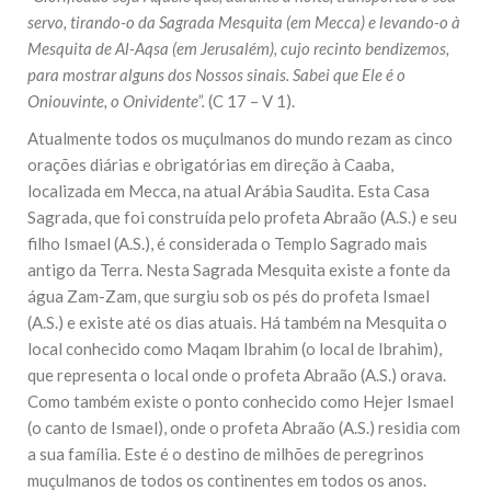
servo, tirando-o da Sagrada Mesquita (em Mecca) e levando-o à
Mesquita de Al-Aqsa (em Jerusalém), cujo recinto bendizemos,
para mostrar alguns dos Nossos sinais. Sabei que Ele é o
Oniouvinte, o Onividente”.
(C 17 – V 1).
Atualmente todos os muçulmanos do mundo rezam as cinco
orações diárias e obrigatórias em direção à Caaba,
localizada em Mecca, na atual Arábia Saudita. Esta Casa
Sagrada, que foi construída pelo profeta Abraão (A.S.) e seu
filho Ismael (A.S.), é considerada o Templo Sagrado mais
antigo da Terra. Nesta Sagrada Mesquita existe a fonte da
água Zam-Zam, que surgiu sob os pés do profeta Ismael
(A.S.) e existe até os dias atuais. Há também na Mesquita o
local conhecido como Maqam Ibrahim (o local de Ibrahim),
que representa o local onde o profeta Abraão (A.S.) orava.
Como também existe o ponto conhecido como Hejer Ismael
(o canto de Ismael), onde o profeta Abraão (A.S.) residia com
a sua família. Este é o destino de milhões de peregrinos
muçulmanos de todos os continentes em todos os anos.