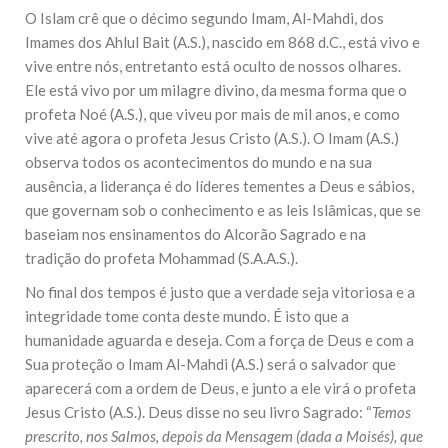
O Islam crê que o décimo segundo Imam, Al-Mahdi, dos
Imames dos Ahlul Bait (A.S.), nascido em 868 d.C., está vivo e
vive entre nós, entretanto está oculto de nossos olhares.
Ele está vivo por um milagre divino, da mesma forma que o
profeta Noé (A.S.), que viveu por mais de mil anos, e como
vive até agora o profeta Jesus Cristo (A.S.). O Imam (A.S.)
observa todos os acontecimentos do mundo e na sua
ausência, a liderança é do líderes tementes a Deus e sábios,
que governam sob o conhecimento e as leis Islâmicas, que se
baseiam nos ensinamentos do Alcorão Sagrado e na
tradição do profeta Mohammad (S.A.A.S.).
No final dos tempos é justo que a verdade seja vitoriosa e a
integridade tome conta deste mundo. É isto que a
humanidade aguarda e deseja. Com a força de Deus e com a
Sua proteção o Imam Al-Mahdi (A.S.) será o salvador que
aparecerá com a ordem de Deus, e junto a ele virá o profeta
Jesus Cristo (A.S.). Deus disse no seu livro Sagrado: “
Temos
prescrito, nos Salmos, depois da Mensagem (dada a Moisés), que