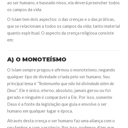
ao ser humano, e baseado nisso, ela deverá preencher todos
Falecimento do Imam Ali Ibn Al-Hussein
(A.S.)
os campos da vida.
Em nome de Deus, o Clemente, o Misericordioso! Diante da
data em que relembramos o martírio do quarto Imam dos
O Islam tem dois aspectos: o das crenças e o das práticas,
muçulmanos, o Imam Ali Ibn Al-Hussein Ibn Ali Ibn Abi Táleb
que se relacionam a todos os campos da vida; tanto material
(A.S.), conhecido por “Zein Al-Ábidin” (Formosura
quanto espiritual. O aspecto da crença religiosa consiste
em:
NOTÍCIAS
3 DE JULHO DE 2014
Centro Islâmico no Brasil recebe o ex-
A) O MONOTEÍSMO
ministro das Relações Exteriores da
República Islâmica do Irã
O Islam sempre pregou e afirmou o monoteísmo, negando
Na noite da quinta-feira, 03 de Abril, o Centro Islâmico no
qualquer tipo de divindade criada pelo ser humano. Seu
Brasil recebeu em sua sede, em São Paulo, o ex-ministro das
Relações Exteriores da República Islâmica do Irã, Sr. Kamal
principal lema é
“Testemunho que não há divindade além de
Kharrazi, que encontra-se visitando
Deus”
. Ele é único, eterno, absoluto, jamais gerou ou foi
gerado e ninguém é comparável a Ele. Por isso, somente
Deus é a fonte da legislação que guia e envolve o ser
humano em qualquer lugar e época.
Através desta crença o ser humano faz uma aliança com o
seu Senhor e com a profecia. Por isso, podemos dizer que