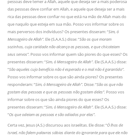
pessoas deve temer a Allah, aquele que deseja ser a mais poderosa
das pessoas deve confiar em Allah, e aquele que deseja ser a mais
rica das pessoas deve confiar no que está na mão de Allah mais do
que naquilo que esteja em sua mão. Posso vos informar sobre os
mais perversos dos indivíduos? Os presentes disseram: “
Sim, ó
Mensageiro de Allah”.
Ele (S.A.A.S.) disse: “
São os que moram
sozinhos, cuja caridade não alcança as pessoas, e que chicoteiam
seus servos”.
Posso vos informar quem são piores do que esses? Os
presentes disseram: “
Sim, ó Mensageiro de Allah”.
Ele (S.A.A.S.) disse:
“
São aqueles cujo benefício não é esperado e o mal não é garantido”.
Posso vos informar sobre os que são ainda piores? Os presentes
responderam: “
Sim, ó Mensageiro de Allah”.
Disse: “
São os que não
gostam das pessoas e que as pessoas não gostam deles”.
Posso vos
informar sobre os que são ainda piores do que esses? Os
presentes disseram: “
Sim, ó Mensageiro de Allah”.
Ele (S.A.A.S.) disse:
“
Os que odeiam as pessoas e são odiados por elas”.
Certa vez, Jesus (A.S.) discursou aos israelitas. Ele disse: “
Ó lhos de
Israel, não falem palavras sábias diante do ignorante para que ele não