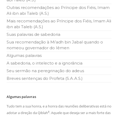
10 DE NOVEMBRO DE 2013
Outras recomendações ao Príncipe dos Fiéis, Imam
Falecimento do Imam Ali Ibn Al-Hussein
Ali ibn abi Taleb (A.S.)
(A.S.)
Em nome de Deus, o Clemente, o Misericordioso! Diante da
Mais recomendações ao Príncipe dos Fiéis, Imam Ali
data em que relembramos o martírio do quarto Imam dos
ibn abi Taleb (A.S.)
muçulmanos, o Imam Ali Ibn Al-Hussein Ibn Ali Ibn Abi Táleb
(A.S.), conhecido por “Zein Al-Ábidin” (Formosura
Suas palavras de sabedoria
Sua recomendação à Mi’adh bin Jabal quando o
NOTÍCIAS
nomeou governador do Iêmen
3 DE JULHO DE 2014
Algumas palavras
Centro Islâmico no Brasil recebe o ex-
A sabedoria, o intelecto e a ignorância
ministro das Relações Exteriores da
República Islâmica do Irã
Seu sermão na peregrinação do adeus
Na noite da quinta-feira, 03 de Abril, o Centro Islâmico no
Brasil recebeu em sua sede, em São Paulo, o ex-ministro das
Breves sentenças do Profeta (S.A.A.S.)
Relações Exteriores da República Islâmica do Irã, Sr. Kamal
Kharrazi, que encontra-se visitando
Algumas palavras
Tudo tem a sua honra, e a honra das reuniões deliberativas está no
8
adotar a direção da Qiblah
. Aquele que deseja ser a mais forte das