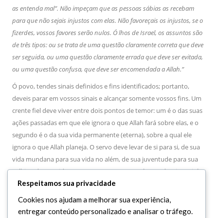
as entenda mal”. Não impeçam que as pessoas sábias as recebam
para que não sejais injustos com elas. Não favoreçais os injustos, se o
fizerdes, vossos favores serão nulos. Ó lhos de Israel, os assuntos são
de três tipos: ou se trata de uma questão claramente correta que deve
ser seguida, ou uma questão claramente errada que deve ser evitada,
ou uma questão confusa, que deve ser encomendada a Allah.”
Ó povo, tendes sinais definidos e fins identificados; portanto,
deveis parar em vossos sinais e alcançar somente vossos fins. Um
crente fiel deve viver entre dois pontos de temor: um é o das suas
ações passadas em que ele ignora o que Allah fará sobre elas, e o
segundo é o da sua vida permanente (eterna), sobre a qual ele
ignora o que Allah planeja. O servo deve levar de si para si, de sua
vida mundana para sua vida no além, de sua juventude para sua
velhice, de sua vida para sua morte. Por Aquele que domina minha
Respeitamos sua privacidade
alma eu juro, nenhuma reprovação será depois da morte,
nenhuma morada haverá senão o Paraíso ou o Inferno.
Cookies nos ajudam a melhorar sua experiência,
entregar conteúdo personalizado e analisar o tráfego.