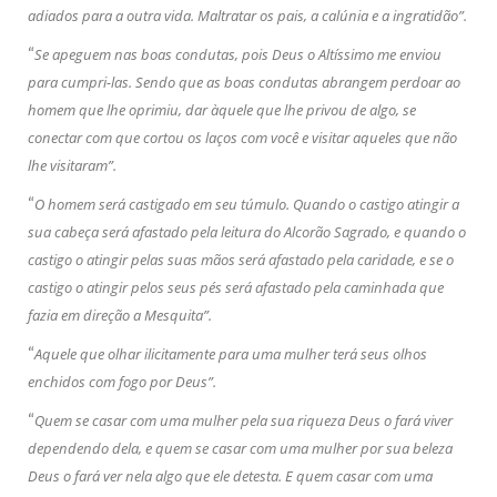
adiados para a outra vida. Maltratar os pais, a calúnia e a ingratidão”.
“
Se apeguem nas boas condutas, pois Deus o Altíssimo me enviou
para cumpri-las. Sendo que as boas condutas abrangem perdoar ao
homem que lhe oprimiu, dar àquele que lhe privou de algo, se
conectar com que cortou os laços com você e visitar aqueles que não
lhe visitaram”.
“
O homem será castigado em seu túmulo. Quando o castigo atingir a
sua cabeça será afastado pela leitura do Alcorão Sagrado, e quando o
castigo o atingir pelas suas mãos será afastado pela caridade, e se o
castigo o atingir pelos seus pés será afastado pela caminhada que
fazia em direção a Mesquita”.
“
Aquele que olhar ilicitamente para uma mulher terá seus olhos
enchidos com fogo por Deus”.
“
Quem se casar com uma mulher pela sua riqueza Deus o fará viver
dependendo dela, e quem se casar com uma mulher por sua beleza
Deus o fará ver nela algo que ele detesta. E quem casar com uma