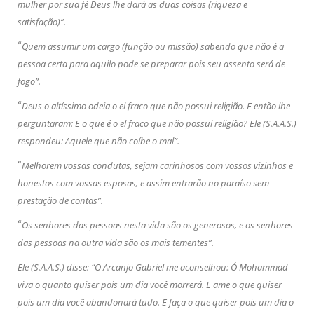
mulher por sua fé Deus lhe dará as duas coisas (riqueza e
satisfação)”.
“
Quem assumir um cargo (função ou missão) sabendo que não é a
pessoa certa para aquilo pode se preparar pois seu assento será de
fogo”.
“
Deus o altíssimo odeia o el fraco que não possui religião. E então lhe
perguntaram: E o que é o el fraco que não possui religião? Ele (S.A.A.S.)
respondeu: Aquele que não coíbe o mal”.
“
Melhorem vossas condutas, sejam carinhosos com vossos vizinhos e
honestos com vossas esposas, e assim entrarão no paraíso sem
prestação de contas”.
“
Os senhores das pessoas nesta vida são os generosos, e os senhores
das pessoas na outra vida são os mais tementes”.
Ele (S.A.A.S.) disse: “O Arcanjo Gabriel me aconselhou: Ó Mohammad
viva o quanto quiser pois um dia você morrerá. E ame o que quiser
pois um dia você abandonará tudo. E faça o que quiser pois um dia o