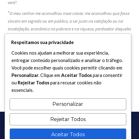
verá”.
“
O meu senhor me aconselhou nove coisas: me aconselhou que fosse
sincero em segredo ou em público, a ser justo na satisfação ou na
insatisfação, econômico na pobreza e na riqueza, perdoador daqueles
que me oprimiram, caridoso com os que me privaram de algo,
Respeitamos sua privacidade
próximo aos que cortaram os laços comigo, que fizesse do silêncio
minha meditação, da minha fala recordação e de meu olhar uma
Cookies nos ajudam a melhorar sua experiência,
lição”.
entregar conteúdo personalizado e analisar o tráfego.
Você pode escolher quais cookies permitir clicando em
Estas são as sentenças e palavras de sabedoria narradas do
Personalizar
. Clique em
Aceitar Todos
para consentir
Profeta Mohammad (S.A.A.S.)
ou
Rejeitar Todos
para recusar cookies não
essenciais.
Personalizar
Rejeitar Todos
Aceitar Todos