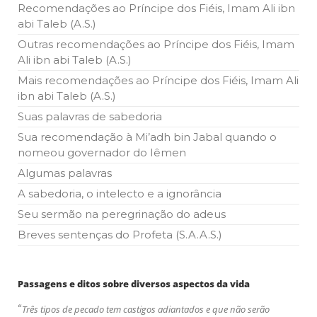
todos os irmãos e irmãs um novo
Recomendações ao Príncipe dos Fiéis, Imam Ali ibn
abi Taleb (A.S.)
10 DE NOVEMBRO DE 2013
Outras recomendações ao Príncipe dos Fiéis, Imam
Falecimento do Imam Ali Ibn Al-Hussein
Ali ibn abi Taleb (A.S.)
(A.S.)
Em nome de Deus, o Clemente, o Misericordioso! Diante da
Mais recomendações ao Príncipe dos Fiéis, Imam Ali
data em que relembramos o martírio do quarto Imam dos
ibn abi Taleb (A.S.)
muçulmanos, o Imam Ali Ibn Al-Hussein Ibn Ali Ibn Abi Táleb
(A.S.), conhecido por “Zein Al-Ábidin” (Formosura
Suas palavras de sabedoria
Sua recomendação à Mi’adh bin Jabal quando o
NOTÍCIAS
nomeou governador do Iêmen
3 DE JULHO DE 2014
Algumas palavras
Centro Islâmico no Brasil recebe o ex-
A sabedoria, o intelecto e a ignorância
ministro das Relações Exteriores da
República Islâmica do Irã
Seu sermão na peregrinação do adeus
Na noite da quinta-feira, 03 de Abril, o Centro Islâmico no
Brasil recebeu em sua sede, em São Paulo, o ex-ministro das
Breves sentenças do Profeta (S.A.A.S.)
Relações Exteriores da República Islâmica do Irã, Sr. Kamal
Kharrazi, que encontra-se visitando
Passagens e ditos sobre diversos aspectos da vida
“
Três tipos de pecado tem castigos adiantados e que não serão