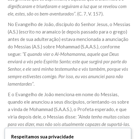
dignificaram e triunfaram e seguiram a luz que se revelou com
ele, estes, são os bem-aventurados”
. (C. 7, V. 157).
No Evangelho de João, discípulo do Senhor Jesus, o Messias
(A.S.) (escrito no aramaico (e depois passado para o grego)
antes de sua adulteração) estava mencionada a anunciação
do Messias (A.S.) sobre Mohammad (S.A.A.S.), conforme
segue:
“E quando vier o Al-Mohamanna, aquele que Deus
enviará a vós pelo Espírito Santo; este que surgirá por parte do
Senhor, e ele será minha testemunha e vós também, porque vós
sempre estivestes comigo. Por isso, eu vos anunciei para não
lamentardes”
.
E o Evangelho de João menciona em nome do Messias,
quando ele anunciou a seus discípulos, orientando-os sobre
a vinda de Mohammad (S.A.A.S.), o Profeta esperado, e que
viria depois dele, o Messias disse:
“Ainda tenho muitas coisas
para vos dizer, mas não sois atualmente capazes de suportá-las.
No entanto, quando esse chegar, o Espírito da verdade, ele vos
Respeitamos sua privacidade