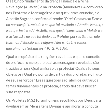
O segundo fundamento da crença Islâmica é a fé na
Revelação (Al-Wahí) e na Profecia (Annubúwa). A convicção
nos Profetas e Mensageiros e no que vieram anunciar, e o
Alcorão Sagrado confirma dizendo:
“Dizei: Cremos em Deus e
no que nos foi revelado e no que foi revelado a Abraão, Ismael, a
Isaac, a Jacó e a Al-Assbátt, e no que foi concedido a Moisés e a
Issa (Jesus) e no que foi dado aos Profetas por seu Senhor; não
fazemos distinção entre algum deles e nós Lhe somos
muçulmanos (submissos)”
. (C. 2, V. 136).
Qual o propósito das religiões reveladas e qual o conceito
de profecia, o meio pelo qual as mensagens reveladas são
trazidas a nós? Qual a missão da profecia? Quais são seus
objetivos? Qual é o ponto de partida dos profetas e o fruto
de seus esforços? Essas questões são, além de outras, os
temas fundamentais da profecia, e todo fiel deve buscar
suas respostas.
Os Profetas (A.S.) foram homens escolhidos por Deus para
divulgarem as Mensagens Divinas e aprimorar a conduta