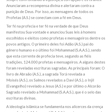
Anunciaram a recompensa divina e alertaram contra a
punição de Deus. Por isso, as mensagens de todos os
Profetas (A.S.) se conectam com a fé em Deus.
Ter fé na profecia e ter fé na verdade de que Deus
manifestou Sua vontade e anunciou Suas leis à homens
escolhidos e eleitos como profetas e mensageiros dentre os
povos antigos. O primeiro deles foi Adão (A.S.) pai do
gênero humano e o último foi Mohammad (S.A.A.S.), sendo
que esta corrente de profecia teve, segundo as fiéis
tradições, 124.000 profetas e mensageiros. A alguns destes
foram reveladas escrituras sagradas. As principais foram: O
livro de Abraão (A.S.), a sagrada Torá revelada a
Moisés (A.S.), os Salmos revelados a Davi (A.S.), o Injil
(Evangelho) revelado a Jesus (A.S.) e por último o Alcorão
Sagrado revelado a Mohammad (S.A.A.S.), que é o selo das
escrituras divinas.
A ideologia islâmica se fundamenta nos alicerces da crença