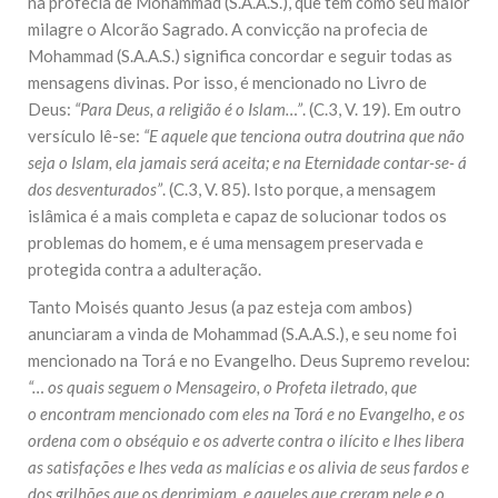
na profecia de Mohammad (S.A.A.S.), que tem como seu maior
milagre o Alcorão Sagrado. A convicção na profecia de
Mohammad (S.A.A.S.) significa concordar e seguir todas as
mensagens divinas. Por isso, é mencionado no Livro de
Deus:
“Para Deus, a religião é o Islam…”
. (C.3, V. 19). Em outro
versículo lê-se:
“E aquele que tenciona outra doutrina que não
seja o Islam, ela jamais será aceita; e na Eternidade contar-se- á
dos desventurados”
. (C.3, V. 85). Isto porque, a mensagem
islâmica é a mais completa e capaz de solucionar todos os
problemas do homem, e é uma mensagem preservada e
protegida contra a adulteração.
Tanto Moisés quanto Jesus (a paz esteja com ambos)
anunciaram a vinda de Mohammad (S.A.A.S.), e seu nome foi
mencionado na Torá e no Evangelho. Deus Supremo revelou:
“… os quais seguem o Mensageiro, o Profeta iletrado, que
o encontram mencionado com eles na Torá e no Evangelho, e os
ordena com o obséquio e os adverte contra o ilícito e lhes libera
as satisfações e lhes veda as malícias e os alivia de seus fardos e
dos grilhões que os deprimiam, e aqueles que creram nele e o