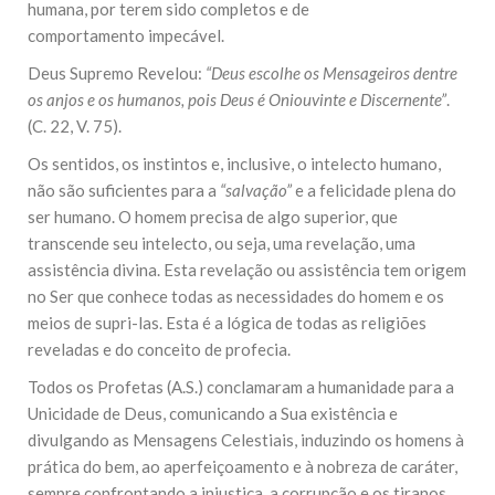
humana, por terem sido completos e de
comportamento impecável.
Deus Supremo Revelou:
“Deus escolhe os Mensageiros dentre
os anjos e os humanos, pois Deus é Oniouvinte e Discernente”
.
(C. 22, V. 75).
Os sentidos, os instintos e, inclusive, o intelecto humano,
não são suficientes para a
“salvação”
e a felicidade plena do
ser humano. O homem precisa de algo superior, que
transcende seu intelecto, ou seja, uma revelação, uma
assistência divina. Esta revelação ou assistência tem origem
no Ser que conhece todas as necessidades do homem e os
meios de supri-las. Esta é a lógica de todas as religiões
reveladas e do conceito de profecia.
Todos os Profetas (A.S.) conclamaram a humanidade para a
Unicidade de Deus, comunicando a Sua existência e
divulgando as Mensagens Celestiais, induzindo os homens à
prática do bem, ao aperfeiçoamento e à nobreza de caráter,
sempre confrontando a injustiça, a corrupção e os tiranos.