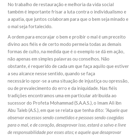
No trabalho de restauração e melhoria da vida social
também é importante frisar a luta contra o individualismo e
a apatia, que juntos colaboram para que o bem seja minado e
o mal seja fortalecido.
A ordem para encorajar o bem e proibir o mal é um preceito
divino aos fiéis e de certo modo permeia todas as demais
formas de culto, na medida que é o exemplo se dá em ação,
não apenas em simples palavras ou conselhos. Não
obstante, é requerido de cada um que faça aquilo que estiver
a seu alcance nesse sentido, quando se faça
necessário opor-se a uma situação de injustiça ou opressão,
ou de prevalecimento do erro e da iniquidade. Nas fiéis
tradições encontramos uma em particular atribuída ao
sucessor do Profeta Mohammad (S.A.A.S.), o Imam Ali ibn
Abu Taleb (A.S.), em que se relata que tenha dito:
“Aquele que
observar excessos sendo cometidos e pessoas sendo coagidas
para o mal, e de coração, desaprovar isso, estará a salvo e livre
de responsabilidade por esses atos; e aquele que desaprovar