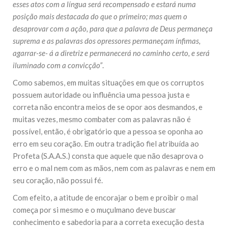
esses atos com a língua será recompensado e estará numa
posição mais destacada do que o primeiro; mas quem o
desaprovar com a ação, para que a palavra de Deus permaneça
suprema e as palavras dos opressores permaneçam ínfimas,
agarrar-se- á a diretriz e permanecerá no caminho certo, e será
iluminado com a convicção”
.
Como sabemos, em muitas situações em que os corruptos
possuem autoridade ou influência uma pessoa justa e
correta não encontra meios de se opor aos desmandos, e
muitas vezes, mesmo combater com as palavras não é
possível, então, é obrigatório que a pessoa se oponha ao
erro em seu coração. Em outra tradição fiel atribuída ao
Profeta (S.A.A.S.) consta que aquele que não desaprova o
erro e o mal nem com as mãos, nem com as palavras e nem em
seu coração, não possui fé.
Com efeito, a atitude de encorajar o bem e proibir o mal
começa por si mesmo e o muçulmano deve buscar
conhecimento e sabedoria para a correta execução desta