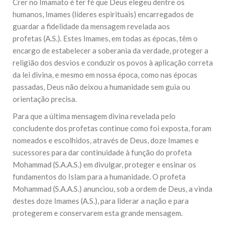
Crer no Imamato é ter fé que Deus elegeu dentre os
humanos, Imames (líderes espirituais) encarregados de
guardar a fidelidade da mensagem revelada aos
profetas (A.S.). Estes Imames, em todas as épocas, têm o
encargo de estabelecer a soberania da verdade, proteger a
religião dos desvios e conduzir os povos à aplicação correta
da lei divina, e mesmo em nossa época, como nas épocas
passadas, Deus não deixou a humanidade sem guia ou
orientação precisa.
Para que a última mensagem divina revelada pelo
concludente dos profetas continue como foi exposta, foram
nomeados e escolhidos, através de Deus, doze Imames e
sucessores para dar continuidade à função do profeta
Mohammad (S.A.A.S.) em divulgar, proteger e ensinar os
fundamentos do Islam para a humanidade. O profeta
Mohammad (S.A.A.S.) anunciou, sob a ordem de Deus, a vinda
destes doze Imames (A.S.), para liderar a nação e para
protegerem e conservarem esta grande mensagem.