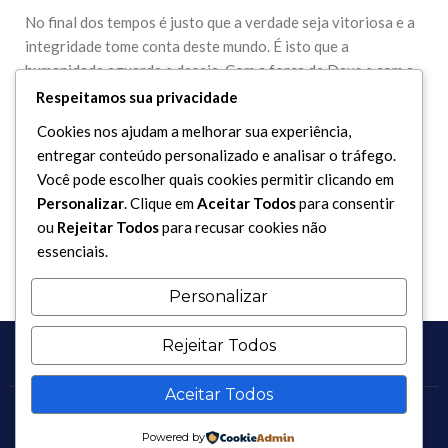
No final dos tempos é justo que a verdade seja vitoriosa e a
integridade tome conta deste mundo. É isto que a
humanidade aguarda e deseja. Com a força de Deus e com a
Sua proteção o Imam Al-Mahdi (A.S.) será o salvador que
Respeitamos sua privacidade
aparecerá com a ordem de Deus, e junto a ele virá o profeta
Cookies nos ajudam a melhorar sua experiência,
Jesus Cristo (A.S.). Deus disse no seu livro Sagrado:
entregar conteúdo personalizado e analisar o tráfego.
“Temos prescrito, nos Salmos, depois da Mensagem (dada a
Você pode escolher quais cookies permitir clicando em
Moisés), que a terra, herdá-la- ão os Meus servos
Personalizar
. Clique em
Aceitar Todos
para consentir
virtuosos”. (C 21 – V 105)
ou
Rejeitar Todos
para recusar cookies não
essenciais.
Personalizar
Rejeitar Todos
Aceitar Todos
Copyright 2017 - 2026 / Todos os direitos reservados.
Powered by