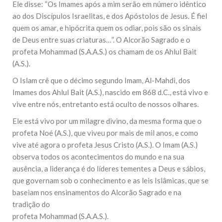
Ele disse: “Os Imames após a mim serão em número idêntico
ao dos Discípulos Israelitas, e dos Apóstolos de Jesus. É fiel
quem os amar, e hipócrita quem os odiar, pois são os sinais
de Deus entre suas criaturas…”. O Alcorão Sagrado e o
profeta Mohammad (S.A.A.S.) os chamam de os Ahlul Bait
(A.S.).
O Islam crê que o décimo segundo Imam, Al-Mahdi, dos
Imames dos Ahlul Bait (A.S.), nascido em 868 d.C., está vivo e
vive entre nós, entretanto está oculto de nossos olhares.
Ele está vivo por um milagre divino, da mesma forma que o
profeta Noé (A.S.), que viveu por mais de mil anos, e como
vive até agora o profeta Jesus Cristo (A.S.). O Imam (A.S.)
observa todos os acontecimentos do mundo e na sua
ausência, a liderança é do líderes tementes a Deus e sábios,
que governam sob o conhecimento e as leis Islâmicas, que se
baseiam nos ensinamentos do Alcorão Sagrado e na
tradição do
profeta Mohammad (S.A.A.S.).