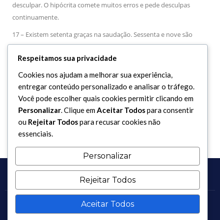
desculpar. O hipócrita comete muitos erros e pede desculpas
continuamente.
17 – Existem setenta graças na saudação. Sessenta e nove são
entregues ao que primeiro envia a saudação e apenas uma é dada
Respeitamos sua privacidade
ao que a responde.
Cookies nos ajudam a melhorar sua experiência,
18 – O verdadeiro mesquinho é aquele que nega a saudação.
entregar conteúdo personalizado e analisar o tráfego.
19 – Aquele que tenta conseguir algo por meio da desobediência a
Você pode escolher quais cookies permitir clicando em
Allah, perderá o que almeja e será vítima daquilo que teme.
Personalizar
. Clique em
Aceitar Todos
para consentir
ou
Rejeitar Todos
para recusar cookies não
essenciais.
Personalizar
Rejeitar Todos
Aceitar Todos
Copyright 2017 - 2026 / Todos os direitos reservados.