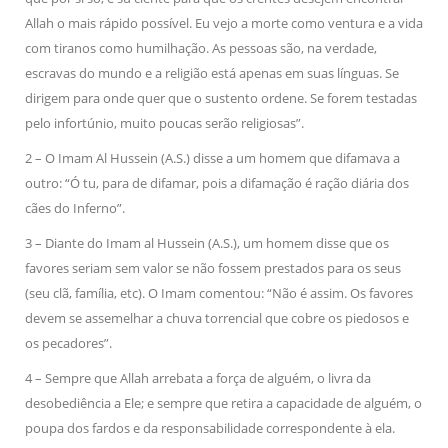
Allah o mais rápido possível. Eu vejo a morte como ventura e a vida
com tiranos como humilhação. As pessoas são, na verdade,
escravas do mundo e a religião está apenas em suas línguas. Se
dirigem para onde quer que o sustento ordene. Se forem testadas
pelo infortúnio, muito poucas serão religiosas”.
2 – O Imam Al Hussein (A.S.) disse a um homem que difamava a
outro: “Ó tu, para de difamar, pois a difamação é ração diária dos
cães do Inferno”.
3 – Diante do Imam al Hussein (A.S.), um homem disse que os
favores seriam sem valor se não fossem prestados para os seus
(seu clã, família, etc). O Imam comentou: “Não é assim. Os favores
devem se assemelhar a chuva torrencial que cobre os piedosos e
os pecadores”.
4 – Sempre que Allah arrebata a força de alguém, o livra da
desobediência a Ele; e sempre que retira a capacidade de alguém, o
poupa dos fardos e da responsabilidade correspondente à ela.