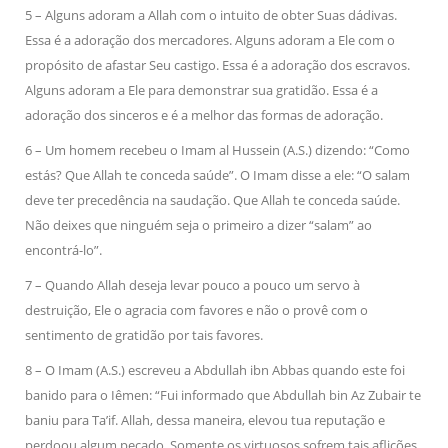
5 – Alguns adoram a Allah com o intuito de obter Suas dádivas.
Essa é a adoração dos mercadores. Alguns adoram a Ele com o
propósito de afastar Seu castigo. Essa é a adoração dos escravos.
Alguns adoram a Ele para demonstrar sua gratidão. Essa é a
adoração dos sinceros e é a melhor das formas de adoração.
6 – Um homem recebeu o Imam al Hussein (A.S.) dizendo: “Como
estás? Que Allah te conceda saúde”. O Imam disse a ele: “O salam
deve ter precedência na saudação. Que Allah te conceda saúde.
Não deixes que ninguém seja o primeiro a dizer “salam” ao
encontrá-lo”.
7 – Quando Allah deseja levar pouco a pouco um servo à
destruição, Ele o agracia com favores e não o provê com o
sentimento de gratidão por tais favores.
8 – O Imam (A.S.) escreveu a Abdullah ibn Abbas quando este foi
banido para o Iêmen: “Fui informado que Abdullah bin Az Zubair te
baniu para Ta’if. Allah, dessa maneira, elevou tua reputação e
perdoou algum pecado. Somente os virtuosos sofrem tais aflições.