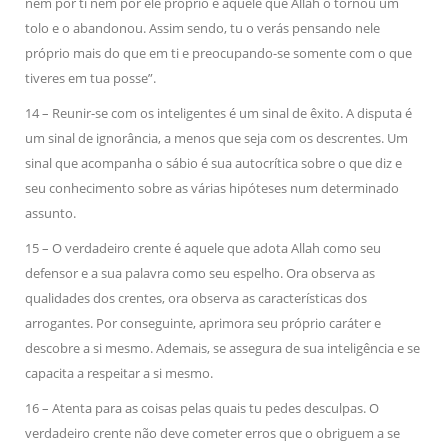
nem por ti nem por ele próprio é aquele que Allah o tornou um
tolo e o abandonou. Assim sendo, tu o verás pensando nele
próprio mais do que em ti e preocupando-se somente com o que
tiveres em tua posse”.
14 – Reunir-se com os inteligentes é um sinal de êxito. A disputa é
um sinal de ignorância, a menos que seja com os descrentes. Um
sinal que acompanha o sábio é sua autocrítica sobre o que diz e
seu conhecimento sobre as várias hipóteses num determinado
assunto.
15 – O verdadeiro crente é aquele que adota Allah como seu
defensor e a sua palavra como seu espelho. Ora observa as
qualidades dos crentes, ora observa as características dos
arrogantes. Por conseguinte, aprimora seu próprio caráter e
descobre a si mesmo. Ademais, se assegura de sua inteligência e se
capacita a respeitar a si mesmo.
16 – Atenta para as coisas pelas quais tu pedes desculpas. O
verdadeiro crente não deve cometer erros que o obriguem a se