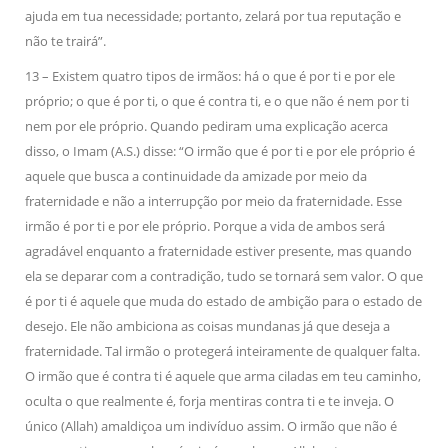
ajuda em tua necessidade; portanto, zelará por tua reputação e
não te trairá”.
13 – Existem quatro tipos de irmãos: há o que é por ti e por ele
próprio; o que é por ti, o que é contra ti, e o que não é nem por ti
nem por ele próprio. Quando pediram uma explicação acerca
disso, o Imam (A.S.) disse: “O irmão que é por ti e por ele próprio é
aquele que busca a continuidade da amizade por meio da
fraternidade e não a interrupção por meio da fraternidade. Esse
irmão é por ti e por ele próprio. Porque a vida de ambos será
agradável enquanto a fraternidade estiver presente, mas quando
ela se deparar com a contradição, tudo se tornará sem valor. O que
é por ti é aquele que muda do estado de ambição para o estado de
desejo. Ele não ambiciona as coisas mundanas já que deseja a
fraternidade. Tal irmão o protegerá inteiramente de qualquer falta.
O irmão que é contra ti é aquele que arma ciladas em teu caminho,
oculta o que realmente é, forja mentiras contra ti e te inveja. O
único (Allah) amaldiçoa um indivíduo assim. O irmão que não é