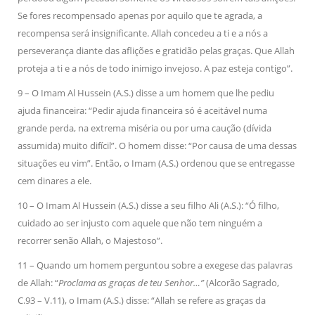
Se fores recompensado apenas por aquilo que te agrada, a
recompensa será insignificante. Allah concedeu a ti e a nós a
perseverança diante das aflições e gratidão pelas graças. Que Allah
proteja a ti e a nós de todo inimigo invejoso. A paz esteja contigo”.
9 – O Imam Al Hussein (A.S.) disse a um homem que lhe pediu
ajuda financeira: “Pedir ajuda financeira só é aceitável numa
grande perda, na extrema miséria ou por uma caução (dívida
assumida) muito difícil”. O homem disse: “Por causa de uma dessas
situações eu vim”. Então, o Imam (A.S.) ordenou que se entregasse
cem dinares a ele.
10 – O Imam Al Hussein (A.S.) disse a seu filho Ali (A.S.): “Ó filho,
cuidado ao ser injusto com aquele que não tem ninguém a
recorrer senão Allah, o Majestoso”.
11 – Quando um homem perguntou sobre a exegese das palavras
de Allah: “
Proclama as graças de teu Senhor…”
(Alcorão Sagrado,
C.93 – V.11), o Imam (A.S.) disse: “Allah se refere as graças da