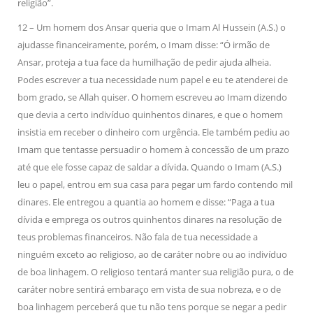
religião”.
12 – Um homem dos Ansar queria que o Imam Al Hussein (A.S.) o
ajudasse financeiramente, porém, o Imam disse: “Ó irmão de
Ansar, proteja a tua face da humilhação de pedir ajuda alheia.
Podes escrever a tua necessidade num papel e eu te atenderei de
bom grado, se Allah quiser. O homem escreveu ao Imam dizendo
que devia a certo indivíduo quinhentos dinares, e que o homem
insistia em receber o dinheiro com urgência. Ele também pediu ao
Imam que tentasse persuadir o homem à concessão de um prazo
até que ele fosse capaz de saldar a dívida. Quando o Imam (A.S.)
leu o papel, entrou em sua casa para pegar um fardo contendo mil
dinares. Ele entregou a quantia ao homem e disse: “Paga a tua
dívida e emprega os outros quinhentos dinares na resolução de
teus problemas financeiros. Não fala de tua necessidade a
ninguém exceto ao religioso, ao de caráter nobre ou ao indivíduo
de boa linhagem. O religioso tentará manter sua religião pura, o de
caráter nobre sentirá embaraço em vista de sua nobreza, e o de
boa linhagem perceberá que tu não tens porque se negar a pedir