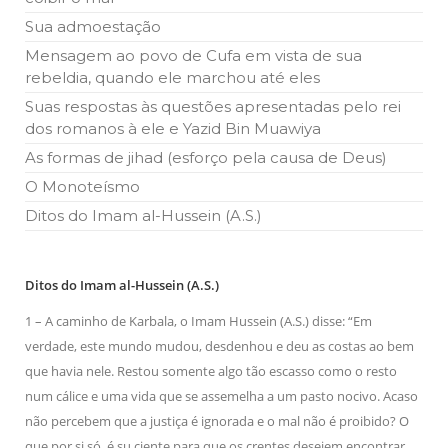
todos os irmãos e irmãs um novo
Sua admoestação
10 DE NOVEMBRO DE 2013
Mensagem ao povo de Cufa em vista de sua
Falecimento do Imam Ali Ibn Al-Hussein
rebeldia, quando ele marchou até eles
(A.S.)
Suas respostas às questões apresentadas pelo rei
Em nome de Deus, o Clemente, o Misericordioso! Diante da
data em que relembramos o martírio do quarto Imam dos
dos romanos à ele e Yazid Bin Muawiya
muçulmanos, o Imam Ali Ibn Al-Hussein Ibn Ali Ibn Abi Táleb
(A.S.), conhecido por “Zein Al-Ábidin” (Formosura
As formas de jihad (esforço pela causa de Deus)
O Monoteísmo
NOTÍCIAS
Ditos do Imam al-Hussein (A.S.)
3 DE JULHO DE 2014
Centro Islâmico no Brasil recebe o ex-
ministro das Relações Exteriores da
Ditos do Imam al-Hussein (A.S.)
República Islâmica do Irã
Na noite da quinta-feira, 03 de Abril, o Centro Islâmico no
1 – A caminho de Karbala, o Imam Hussein (A.S.) disse: “Em
Brasil recebeu em sua sede, em São Paulo, o ex-ministro das
Relações Exteriores da República Islâmica do Irã, Sr. Kamal
verdade, este mundo mudou, desdenhou e deu as costas ao bem
Kharrazi, que encontra-se visitando
que havia nele. Restou somente algo tão escasso como o resto
num cálice e uma vida que se assemelha a um pasto nocivo. Acaso
não percebem que a justiça é ignorada e o mal não é proibido? O
que por si só, é su ciente para que os crentes desejem encontrar