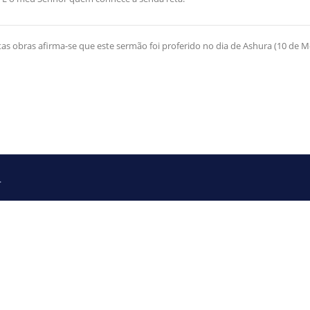
tas obras afirma-se que este sermão foi proferido no dia de Ashura (10 de 
.