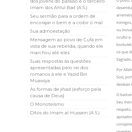
Ó povo, 
dos jovens do paraíso e o terceiro
ter entrado numa guerra cultural e religiosa de 
Imam dos Ahlul Bait (A.S.)
desembai
arremeti
Seu sermão para a ordem de
10 DE NOVEMBRO DE 2013
Falecimento do Imam Ali Ibn Al-Hu
encorajar o bem e a coibir o mal
inimigos,
Em nome de Deus, o Clemente, o Misericordioso!
ou inova
Sua admoestação
relembramos o martírio do quarto Imam dos muçu
oculto e 
Hussein Ibn Ali Ibn Abi Táleb (A.S.), conhecido p
Mensagem ao povo de Cufa em
borboleta
vista de sua rebeldia, quando ele
os que di
marchou até eles
Sagrado,
Suas respostas às questões
apresentadas pelo rei dos
Por Allah
romanos à ele e Yazid Bin
Sois, po
Muawiya
desleais
As formas de jihad (esforço pela
O bastard
causa de Deus)
Seu mens
O Monoteísmo
respeito.
Ditos do Imam al-Hussein (A.S.)
apoiadore
conspire
viventes