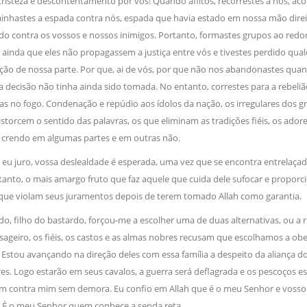
tristeza e descontentamento por vós! Quando aflitos, recorrestes a nós, a
magnitude. Mais
Hejrita. Desejamos a todos os 
nhastes a espada contra nós, espada que havia estado em nossa mão direit
do contra os vossos e nossos inimigos. Portanto, formastes grupos ao redor
NOTÍCIAS
ssein (A.S.)
 ainda que eles não propagassem a justiça entre vós e tivestes perdido qua
3 DE JULHO DE 2014
 Diante da data em que
ção de nossa parte. Por que, ai de vós, por que não nos abandonastes q
Centro Islâmico no Bra
lmanos, o Imam Ali Ibn Al-
Relações Exteriores da
a decisão não tinha ainda sido tomada. No entanto, correstes para a rebeli
or “Zein Al-Ábidin” (Formosura
Na noite da quinta-feira, 03 de 
s no fogo. Condenação e repúdio aos ídolos da nação, os irregulares dos 
sede, em São Paulo, o ex-minist
do Irã, Sr. Kamal Kharrazi, que 
storcem o sentido das palavras, os que eliminam as tradições fiéis, os ad
 crendo em algumas partes e em outras não.
 eu juro, vossa deslealdade é esperada, uma vez que se encontra entrelaçada
rtanto, o mais amargo fruto que faz aquele que cuida dele sufocar e propor
 que violam seus juramentos depois de terem tomado Allah como garantia.
o, filho do bastardo, forçou-me a escolher uma de duas alternativas, ou a relig
ageiro, os fiéis, os castos e as almas nobres recusam que escolhamos a ob
 Estou avançando na direção deles com essa família a despeito da aliança do
s. Logo estarão em seus cavalos, a guerra será deflagrada e os pescoços es
m contra mim sem demora. Eu confio em Allah que é o meu Senhor e vosso. É
. É o meu Senhor quem conhece a senda reta.