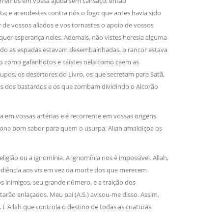
corremos em vossa ajuda sem cansaço; então
irmãos e irmãs um novo
a; e acendestes contra nós o fogo que antes havia sido
 de vossos aliados e vos tornastes o apoio de vossos
lquer esperança neles. Ademais, não vistes heresia alguma
uando as espadas estavam desembainhadas, o rancor estava
sil recebe o ex-ministro das
 República Islâmica do Irã
ão como gafanhotos e caístes nela como caem as
Abril, o Centro Islâmico no Brasil recebeu em sua
grupos, os desertores do Livro, os que secretam para Satã,
ro das Relações Exteriores da República Islâmica
encontra-se visitando
ores dos bastardos e os que zombam dividindo o Alcorão
 em vossas artérias e é recorrente em vossas origens.
ciona bom sabor para quem o usurpa. Allah amaldiçoa os
ião ou a ignomínia. A ignomínia nos é impossível. Allah,
ediência aos vis em vez da morte dos que merecem
s inimigos, seu grande número, e a traição dos
tarão enlaçados. Meu pai (A.S.) avisou-me disso. Assim,
 Allah que controla o destino de todas as criaturas