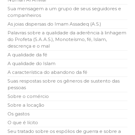
10 DE NOVEMBRO DE 2013
Sua mensagem a um grupo de seus seguidores e
Falecimento do Imam Ali Ibn Al-Hussein
companheiros
(A.S.)
Em nome de Deus, o Clemente, o Misericordioso! Diante da
As joias dispersas do Imam Assadeq (A.S.)
data em que relembramos o martírio do quarto Imam dos
muçulmanos, o Imam Ali Ibn Al-Hussein Ibn Ali Ibn Abi Táleb
Palavras sobre a qualidade da aderência à linhagem
(A.S.), conhecido por “Zein Al-Ábidin” (Formosura
do Profeta (S.A.A.S.), Monoteísmo, fé, Islam,
descrença e o mal
NOTÍCIAS
A qualidade da fé
3 DE JULHO DE 2014
A qualidade do Islam
Centro Islâmico no Brasil recebe o ex-
A característica do abandono da fé
ministro das Relações Exteriores da
República Islâmica do Irã
Suas respostas sobre os gêneros de sustento das
Na noite da quinta-feira, 03 de Abril, o Centro Islâmico no
pessoas
Brasil recebeu em sua sede, em São Paulo, o ex-ministro das
Relações Exteriores da República Islâmica do Irã, Sr. Kamal
Sobre o comércio
Kharrazi, que encontra-se visitando
Sobre a locação
Os gastos
O que é lícito
Seu tratado sobre os espólios de guerra e sobre a