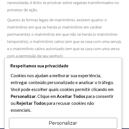
necessidade, é ilícito se prostrar sobre vegetais transformados no
processo de ação.
Quanto às formas legais de matrimônio, existem quatro: o
matrimônio em que se herda (o matrimônio em caráter
permanente), o matrimônio em que não se herda (o matrimônio
temporário), o matrimônio cativo (em que se casa com uma serva),
e o matrimônio cativo autorizado (em que se casa com uma serva
com a permissão de seu senhor).
Respeitamos sua privacidade
Quanto à propriedade legal, existem seis formas de posse legal,
que são: a posse dos espólios de guerra, a posse por compra, a
Cookies nos ajudam a melhorar sua experiência,
posse por herança, a posse por doação, a posse por empréstimo e
entregar conteúdo personalizado e analisar o tráfego.
a posse por aluguel (arrendamento).
Você pode escolher quais cookies permitir clicando em
Personalizar
. Clique em
Aceitar Todos
para consentir
São esses os gastos lícitos, recomendáveis ou obrigatórios.
ou
Rejeitar Todos
para recusar cookies não
essenciais.
Personalizar