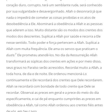
coração duro, corrupto, terá um semblante rude, será conhecido
por sua vulgaridade e desavergonhado. Allah o desonrará já que
nada o impedirá de cometer as coisas proibidas e os atos de
desobediência a Ele. Abominará a obediência a Allah e as pessoas
que aderem a isso. Muito distante são os modos dos crentes dos
modos dos descrentes. Suplicai a Allah por saúde e recorra a Ele
nesse sentido. Todo poder e força pertencem a Allah. Suplicai a
Allah com muita frequência. Ele ama os servos que praticam o
7
dua’a
.
Ele prometeu atendê-los. No dia da Ressurreição Allah
transformará as súplicas dos crentes em ações e por meio disso,
seus graus no Paraíso serão acrescidos. Recordai muito a Allah, a
toda hora, de dia e de noite. Ele ordenou mencioná-Lo
continuamente e Ele recordará dos crentes que Dele recordarem.
Allah se recordará com bondade de todo crente que Dele se
recordar. Observai as preces em geral e a prece do meio do dia
especificamente, e cai de pé enquanto cumprirdes as preces em
obediência a Allah, tal como Allah ordenou aos crentes fiéis antes
de vós, em Seu Livro.