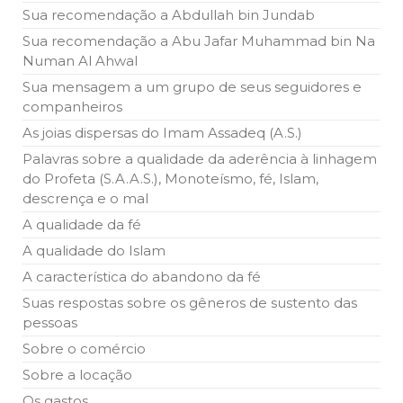
Islâmico no Brasil parabeniza a nação islâmica pela chegada
Sua recomendação a Abdullah bin Jundab
no ano novo muçulmano de 1435 Hejrita. Desejamos a
todos os irmãos e irmãs um novo
Sua recomendação a Abu Jafar Muhammad bin Na
Numan Al Ahwal
10 DE NOVEMBRO DE 2013
Sua mensagem a um grupo de seus seguidores e
Falecimento do Imam Ali Ibn Al-Hussein
companheiros
(A.S.)
Em nome de Deus, o Clemente, o Misericordioso! Diante da
As joias dispersas do Imam Assadeq (A.S.)
data em que relembramos o martírio do quarto Imam dos
muçulmanos, o Imam Ali Ibn Al-Hussein Ibn Ali Ibn Abi Táleb
Palavras sobre a qualidade da aderência à linhagem
(A.S.), conhecido por “Zein Al-Ábidin” (Formosura
do Profeta (S.A.A.S.), Monoteísmo, fé, Islam,
descrença e o mal
NOTÍCIAS
A qualidade da fé
3 DE JULHO DE 2014
A qualidade do Islam
Centro Islâmico no Brasil recebe o ex-
A característica do abandono da fé
ministro das Relações Exteriores da
República Islâmica do Irã
Suas respostas sobre os gêneros de sustento das
Na noite da quinta-feira, 03 de Abril, o Centro Islâmico no
pessoas
Brasil recebeu em sua sede, em São Paulo, o ex-ministro das
Relações Exteriores da República Islâmica do Irã, Sr. Kamal
Sobre o comércio
Kharrazi, que encontra-se visitando
Sobre a locação
Os gastos