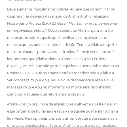
Deveis amar os muçulmanos pobres. Aquele que os humilhar ou
desprezar, se desviará da religião de Allah e Allah o rebaixará.
Nosso pai, o Profeta (S.A.A.S.) disse: “
Meu Senhor ordenou-me amar
os muçulmanos pobres”.
Deveis saber que Allah lançará a ira e o
menosprezo sobre aquele que humilhar os muçulmanos, de
maneira que as pessoas muito o odiarão. Temei a Allah a respeito
dos muçulmanos pobres, vossos irmãos. É um dever vosso amá-
los, uma vez que Allah ordenou o amor a eles a Seu Profeta
(S.A.A.S.). Aquele que não gosta daqueles a quem Allah ordenou ao
Profeta (S.A.A.S.) que os amasse está desobedecendo a Allah e a
Seu Mensageiro (S.A.A.S.). Aquele que desobedece a Allah e a Seu
Mensageiro (S.A.A.S.) no momento da morte será reconhecido
como um daqueles que retornaram à rebeldia.
Afastai-vos do orgulho e da altivez, pois a altivez é a veste de Allah
e Ele certamente humilhará e rebaixará aquele que tentar tomar a
Sua veste. Não oprimais uns aos outros, porque a opressão não é
uma característica dos virtuosos. Allah fará com o que o resultado