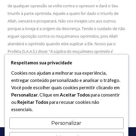
de qualquer opressão se volte contra o opressor e dará o Seu
triunfo à parte oprimida. Aquele a quem for dado o triunfo de
Allah, vencerá e prosperará. Não vos invejeis uns aos outros,
porque a inveja é a origem da descrença. Tende o cuidado de não
erguer oposição contra os muçulmanos oprimidos, pois Allah
atenderá o oprimido quando este suplicar a Ele. Nosso pai o
Profeta (S.A.A.S.) disse: “
A súplica do muçulmano oprimido é
atendida”.
Não desejeis nada do que Allah proibiu. Allah privará do
Respeitamos sua privacidade
Paraíso, de seus prazeres, deleites e recompensas eternas aqueles
Cookies nos ajudam a melhorar sua experiência,
que transgridam nas coisas proibidas.
entregar conteúdo personalizado e analisar o tráfego.
Você pode escolher quais cookies permitir clicando em
Personalizar
. Clique em
Aceitar Todos
para consentir
7 Súplica.
ou
Rejeitar Todos
para recusar cookies não
essenciais.
Personalizar