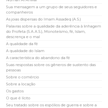
10 DE NOVEMBRO DE 2013
Sua mensagem a um grupo de seus seguidores e
Falecimento do Imam Ali Ibn Al-Hussein
companheiros
(A.S.)
Em nome de Deus, o Clemente, o Misericordioso! Diante da
As joias dispersas do Imam Assadeq (A.S.)
data em que relembramos o martírio do quarto Imam dos
muçulmanos, o Imam Ali Ibn Al-Hussein Ibn Ali Ibn Abi Táleb
Palavras sobre a qualidade da aderência à linhagem
(A.S.), conhecido por “Zein Al-Ábidin” (Formosura
do Profeta (S.A.A.S.), Monoteísmo, fé, Islam,
descrença e o mal
NOTÍCIAS
A qualidade da fé
3 DE JULHO DE 2014
A qualidade do Islam
Centro Islâmico no Brasil recebe o ex-
A característica do abandono da fé
ministro das Relações Exteriores da
República Islâmica do Irã
Suas respostas sobre os gêneros de sustento das
Na noite da quinta-feira, 03 de Abril, o Centro Islâmico no
pessoas
Brasil recebeu em sua sede, em São Paulo, o ex-ministro das
Relações Exteriores da República Islâmica do Irã, Sr. Kamal
Sobre o comércio
Kharrazi, que encontra-se visitando
Sobre a locação
Os gastos
O que é lícito
Seu tratado sobre os espólios de guerra e sobre a