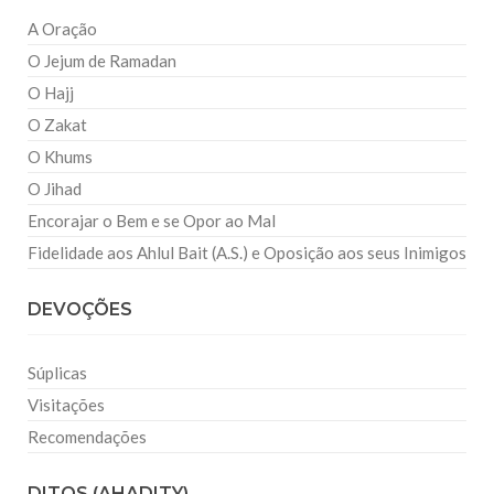
A Oração
O Jejum de Ramadan
O Hajj
O Zakat
O Khums
O Jihad
Encorajar o Bem e se Opor ao Mal
Fidelidade aos Ahlul Bait (A.S.) e Oposição aos seus Inimigos
DEVOÇÕES
Súplicas
Visitações
Recomendações
DITOS (AHADITY)