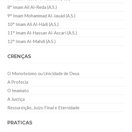
8° Imam Ali Al-Reda (A.S.)
9° Imam Mohammad Al-Jauád (A.S.)
10° Imam Ali Al-Hádi (A.S.)
11° Imam Al-Hassan Al-Ascari (A.S.)
12° Imam Al-Mahdi (A.S.)
CRENÇAS
O Monoteísmo ou Unicidade de Deus
A Profecia
O Imamato
A Justiça
Ressureição, Juízo Final e Eternidade
PRATICAS