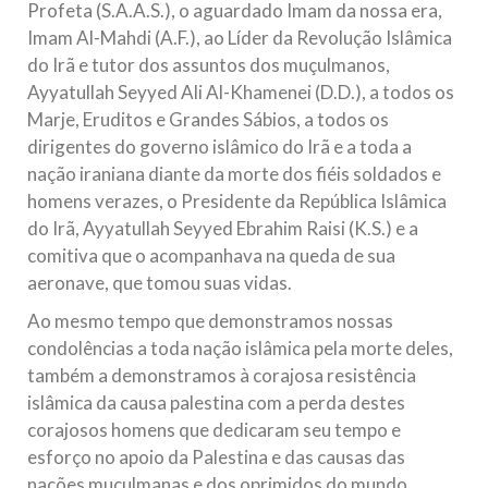
Profeta (S.A.A.S.), o aguardado Imam da nossa era,
Imam Al-Mahdi (A.F.), ao Líder da Revolução Islâmica
do Irã e tutor dos assuntos dos muçulmanos,
Ayyatullah Seyyed Ali Al-Khamenei (D.D.), a todos os
Marje, Eruditos e Grandes Sábios, a todos os
dirigentes do governo islâmico do Irã e a toda a
nação iraniana diante da morte dos fiéis soldados e
homens verazes, o Presidente da República Islâmica
do Irã, Ayyatullah Seyyed Ebrahim Raisi (K.S.) e a
comitiva que o acompanhava na queda de sua
aeronave, que tomou suas vidas.
Ao mesmo tempo que demonstramos nossas
condolências a toda nação islâmica pela morte deles,
também a demonstramos à corajosa resistência
islâmica da causa palestina com a perda destes
corajosos homens que dedicaram seu tempo e
esforço no apoio da Palestina e das causas das
nações muçulmanas e dos oprimidos do mundo