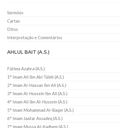
Sermões
Cartas
Ditos
Interpretação e Comentários
AHLUL BAIT (A.S.)
Fátima Azahra (A.S.)
1° Imam Ali Ibn Abi Táleb (A.S.)
2° Imam Al-Hassan Ibn Ali (A.S.)
3° Imam Al-Hussein Ibn Ali (A.S.)
4° Imam Ali Ibn Al-Hussein (A.S.)
5° Imam Mohammad Al-Baqer (A.S.)
6° Imam Jaafar Assadeq (A.S.)
7° Imam Mussa Al-Kadhem (A.S.)