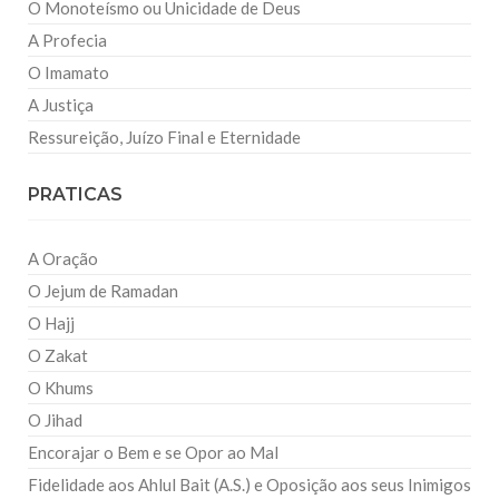
O Monoteísmo ou Unicidade de Deus
A Profecia
O Imamato
A Justiça
Ressureição, Juízo Final e Eternidade
PRATICAS
A Oração
O Jejum de Ramadan
O Hajj
O Zakat
O Khums
O Jihad
Encorajar o Bem e se Opor ao Mal
Fidelidade aos Ahlul Bait (A.S.) e Oposição aos seus Inimigos