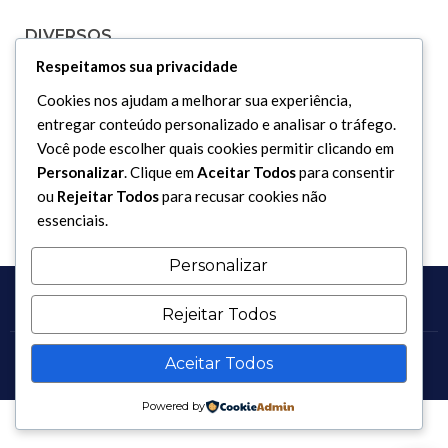
DIVERSOS
Respeitamos sua privacidade
Curiosidades
Cookies nos ajudam a melhorar sua experiência,
Dicionário Islâmico
entregar conteúdo personalizado e analisar o tráfego.
Você pode escolher quais cookies permitir clicando em
Downloads
Personalizar
. Clique em
Aceitar Todos
para consentir
ou
Rejeitar Todos
para recusar cookies não
essenciais.
Personalizar
Rejeitar Todos
Aceitar Todos
Copyright 2017 - 2026 / Todos os direitos reservados.
Powered by