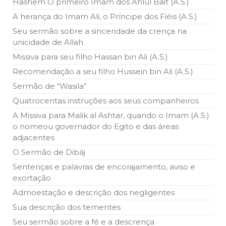
Hashem O primeiro Imam dos Ahlul Bait (A.S.)
Ano Novo Islâmico e Início de Muharam
A herança do Imam Ali, o Príncipe dos Fiéis (A.S.)
Em nome de Deus, O Clemente, O Misericordioso! O Centro
Islâmico no Brasil parabeniza a nação islâmica pela chegada
Seu sermão sobre a sinceridade da crença na
no ano novo muçulmano de 1435 Hejrita. Desejamos a
unicidade de Allah
todos os irmãos e irmãs um novo
Missiva para seu filho Hassan bin Ali (A.S.)
10 DE NOVEMBRO DE 2013
Recomendação a seu filho Hussein bin Ali (A.S.)
Falecimento do Imam Ali Ibn Al-Hussein
(A.S.)
Sermão de “Wasila”
Em nome de Deus, o Clemente, o Misericordioso! Diante da
Quatrocentas instruções aos seus companheiros
data em que relembramos o martírio do quarto Imam dos
muçulmanos, o Imam Ali Ibn Al-Hussein Ibn Ali Ibn Abi Táleb
A Missiva para Malik al Ashtar, quando o Imam (A.S.)
(A.S.), conhecido por “Zein Al-Ábidin” (Formosura
o nomeou governador do Egito e das áreas
adjacentes
NOTÍCIAS
O Sermão de Dibáj
3 DE JULHO DE 2014
Sentenças e palavras de encorajamento, aviso e
Centro Islâmico no Brasil recebe o ex-
exortação
ministro das Relações Exteriores da
República Islâmica do Irã
Admoestação e descrição dos negligentes
Na noite da quinta-feira, 03 de Abril, o Centro Islâmico no
Brasil recebeu em sua sede, em São Paulo, o ex-ministro das
Sua descrição dos tementes
Relações Exteriores da República Islâmica do Irã, Sr. Kamal
Kharrazi, que encontra-se visitando
Seu sermão sobre a fé e a descrença