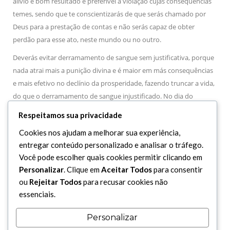
alívio e bom resultado é preferível à violação cujas consequências
temes, sendo que te conscientizarás de que serás chamado por
Deus para a prestação de contas e não serás capaz de obter
perdão para esse ato, neste mundo ou no outro.
Deverás evitar derramamento de sangue sem justificativa, porque
nada atrai mais a punição divina e é maior em más consequências
e mais efetivo no declínio da prosperidade, fazendo truncar a vida,
do que o derramamento de sangue injustificado. No dia do
julgamento, Allah começará procedendo sua apreciação nos casos
Respeitamos sua privacidade
de derramamento de sangue. Não tentes intensificar tua
Cookies nos ajudam a melhorar sua experiência,
autoridade por meio de derramamento de sangue proibido,
entregar conteúdo personalizado e analisar o tráfego.
porque isso enfraquecerá e reduzirá a tua autoridade, e mesmo a
Você pode escolher quais cookies permitir clicando em
destruirá e a substituirá por outra. Tu não poderás apresentar
Personalizar
. Clique em
Aceitar Todos
para consentir
qualquer desculpa perante Allah ou perante mim por matares
ou
Rejeitar Todos
para recusar cookies não
deliberadamente, pois haverá a questão da vingança sobre isso. Se
essenciais.
ficares envolvido nisso por erro e por te excederes no uso do
açoite e da espada, ou se fores áspero no castigo, porque às vezes
Personalizar
mesmo um soco ou um pequeno golpe pode causar a morte,