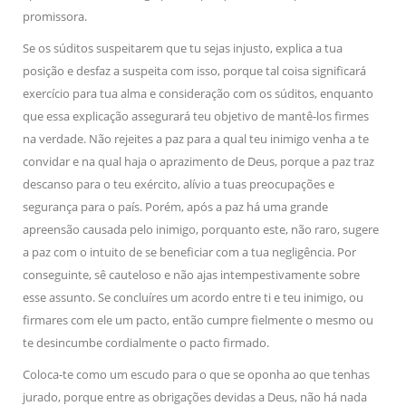
promissora.
Se os súditos suspeitarem que tu sejas injusto, explica a tua
posição e desfaz a suspeita com isso, porque tal coisa significará
exercício para tua alma e consideração com os súditos, enquanto
que essa explicação assegurará teu objetivo de mantê-los firmes
na verdade. Não rejeites a paz para a qual teu inimigo venha a te
convidar e na qual haja o aprazimento de Deus, porque a paz traz
descanso para o teu exército, alívio a tuas preocupações e
segurança para o país. Porém, após a paz há uma grande
apreensão causada pelo inimigo, porquanto este, não raro, sugere
a paz com o intuito de se beneficiar com a tua negligência. Por
conseguinte, sê cauteloso e não ajas intempestivamente sobre
esse assunto. Se concluíres um acordo entre ti e teu inimigo, ou
firmares com ele um pacto, então cumpre fielmente o mesmo ou
te desincumbe cordialmente o pacto firmado.
Coloca-te como um escudo para o que se oponha ao que tenhas
jurado, porque entre as obrigações devidas a Deus, não há nada