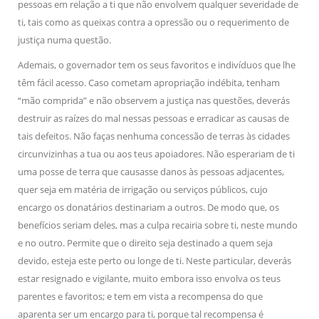
pessoas em relação a ti que não envolvem qualquer severidade de
ti, tais como as queixas contra a opressão ou o requerimento de
justiça numa questão.
Ademais, o governador tem os seus favoritos e indivíduos que lhe
têm fácil acesso. Caso cometam apropriação indébita, tenham
“mão comprida” e não observem a justiça nas questões, deverás
destruir as raízes do mal nessas pessoas e erradicar as causas de
tais defeitos. Não faças nenhuma concessão de terras às cidades
circunvizinhas a tua ou aos teus apoiadores. Não esperariam de ti
uma posse de terra que causasse danos às pessoas adjacentes,
quer seja em matéria de irrigação ou serviços públicos, cujo
encargo os donatários destinariam a outros. De modo que, os
benefícios seriam deles, mas a culpa recairia sobre ti, neste mundo
e no outro. Permite que o direito seja destinado a quem seja
devido, esteja este perto ou longe de ti. Neste particular, deverás
estar resignado e vigilante, muito embora isso envolva os teus
parentes e favoritos; e tem em vista a recompensa do que
aparenta ser um encargo para ti, porque tal recompensa é