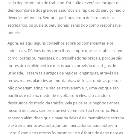
cada departamento de trabalho. Este não deverá ser incapaz de
desincumbir-se dos grandes assuntos e a rapidez do serviço não o
deverá confundi-lo. Sempre que houver um defeito nos teus
secretários, os quais supervisionas, serás tido como responsável
por ele.
Agora, eis aqui alguns conselhos sobre os comerciantes e os
industriais. Dá-lhes bons conselhos sempre que se estabelecerem
como lojistas ou mascates, ou trabalhadores braçais, porque são
fontes de recolhimento e meios para a provisão de artigos de
utilidade. Trazem tais artigos de regiões longínquas, através de
terras, mares, planícies ou montanhas, de locais onde as pessoas
não poderiam atingir e não se atreveriam a ir, uma vez que são
pacíficos e não há medo de revolta com eles, são calados e
destituídos do medo da traição. Zela pelos seus negócios antes
mesmo dos teus, sempre que estiverem em teu território. Fica
sabendo além disso que a maioria deles é de mentalidade estreita
e extremamente avarenta. Juntam mercadorias para obterem
lucro, fixam altos preços às mesmas. Isto é fonte de dano para as