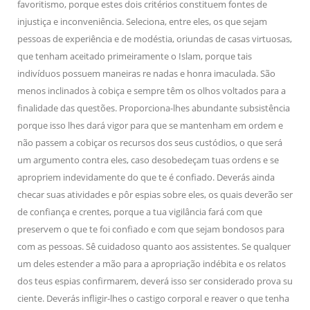
favoritismo, porque estes dois critérios constituem fontes de
injustiça e inconveniência. Seleciona, entre eles, os que sejam
pessoas de experiência e de modéstia, oriundas de casas virtuosas,
que tenham aceitado primeiramente o Islam, porque tais
indivíduos possuem maneiras re nadas e honra imaculada. São
menos inclinados à cobiça e sempre têm os olhos voltados para a
finalidade das questões. Proporciona-lhes abundante subsistência
porque isso lhes dará vigor para que se mantenham em ordem e
não passem a cobiçar os recursos dos seus custódios, o que será
um argumento contra eles, caso desobedeçam tuas ordens e se
apropriem indevidamente do que te é confiado. Deverás ainda
checar suas atividades e pôr espias sobre eles, os quais deverão ser
de confiança e crentes, porque a tua vigilância fará com que
preservem o que te foi confiado e com que sejam bondosos para
com as pessoas. Sê cuidadoso quanto aos assistentes. Se qualquer
um deles estender a mão para a apropriação indébita e os relatos
dos teus espias confirmarem, deverá isso ser considerado prova su
ciente. Deverás infligir-lhes o castigo corporal e reaver o que tenha