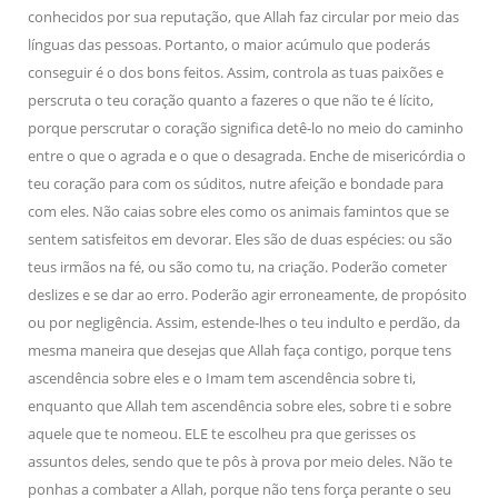
conhecidos por sua reputação, que Allah faz circular por meio das
línguas das pessoas. Portanto, o maior acúmulo que poderás
conseguir é o dos bons feitos. Assim, controla as tuas paixões e
perscruta o teu coração quanto a fazeres o que não te é lícito,
porque perscrutar o coração significa detê-lo no meio do caminho
entre o que o agrada e o que o desagrada. Enche de misericórdia o
teu coração para com os súditos, nutre afeição e bondade para
com eles. Não caias sobre eles como os animais famintos que se
sentem satisfeitos em devorar. Eles são de duas espécies: ou são
teus irmãos na fé, ou são como tu, na criação. Poderão cometer
deslizes e se dar ao erro. Poderão agir erroneamente, de propósito
ou por negligência. Assim, estende-lhes o teu indulto e perdão, da
mesma maneira que desejas que Allah faça contigo, porque tens
ascendência sobre eles e o Imam tem ascendência sobre ti,
enquanto que Allah tem ascendência sobre eles, sobre ti e sobre
aquele que te nomeou. ELE te escolheu pra que gerisses os
assuntos deles, sendo que te pôs à prova por meio deles. Não te
ponhas a combater a Allah, porque não tens força perante o seu