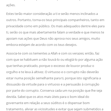
ações.
Estes terão maior consideração a ti e serão menos inclinados a
outros. Portanto, torna-os teus principais companheiros, tanto em
privacidade como em público. Os mais adequados dentre eles para
ti, serão os que mais abertamente falam a verdade e que menos te
apoiam nas ações que Deus não aprova nos seus amigos, muito
embora estejam de acordo com os teus desejos.
Associa-te com os tementes a Allah e com os verazes; então, faz
com que se habituem a não louvá-lo ou elogiá-lo por alguma ação
que tenhas praticado, porque o excesso de louvor produz o
orgulho e te leva à altivez. O virtuoso e o corrupto não deverão
estar numa posição semelhante para ti, porque isto significaria a
dissuasão da virtude para o virtuoso e a persuasão à corrupção
por parte do corrupto. Conserva cada um na posição que lhe seja
devida. Sabei que os atos mais úteis para o bom ideal do
governante em relação a seus súditos é o dispensar bom
tratamento, aliviar as vicissitudes e evitar que sejam submetidos a