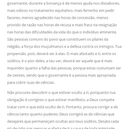
governante, durante a bonança é de menos ajuda nos dissabores,
mais odioso no tratamento equitativo, mais ferrenho em pedir
favores, menos agradecido nas horas de concessão, menos
provido de razão nas horas de recusa e mais fraco na resignação
nas horas das dificuldades da vida do que o indivíduo eminente.
São pessoas comuns do povo que constituem os pilares da
religião, a força dos muçulmanos e a defesa contra os inimigos. Tua
propensão, pois, deverá ser à elas. O mais afastado e ti, entre os
súditos, é o pior deles, a teu ver, deverá ser aquele que é mais
inquiridor quanto a falha das pessoas, porque estas costumam ser
de cientes, sendo que o governante é a pessoa mais apropriada
para cobrir suas de ciências.
Não procures descobrir o que estiver oculto a ti, porquanto tua
obrigação é corrigires o que estiver manifesto; a Deus compete
tratar com o que está oculto de ti. Portanto, procura corrigir a de
ciência tanto quanto puderes; Deus corrigirá as de ciências que
desejares que permaneçam ocultas aos teus súditos. Desata cada
nó de ódio nas pessoas e afasta de ti a causa de toda inimizade.