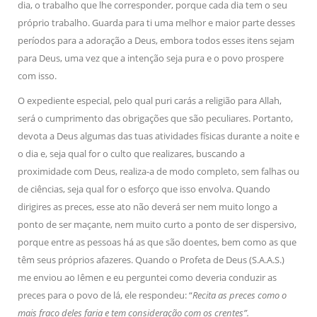
dia, o trabalho que lhe corresponder, porque cada dia tem o seu
próprio trabalho. Guarda para ti uma melhor e maior parte desses
períodos para a adoração a Deus, embora todos esses itens sejam
para Deus, uma vez que a intenção seja pura e o povo prospere
com isso.
O expediente especial, pelo qual puri carás a religião para Allah,
será o cumprimento das obrigações que são peculiares. Portanto,
devota a Deus algumas das tuas atividades físicas durante a noite e
o dia e, seja qual for o culto que realizares, buscando a
proximidade com Deus, realiza-a de modo completo, sem falhas ou
de ciências, seja qual for o esforço que isso envolva. Quando
dirigires as preces, esse ato não deverá ser nem muito longo a
ponto de ser maçante, nem muito curto a ponto de ser dispersivo,
porque entre as pessoas há as que são doentes, bem como as que
têm seus próprios afazeres. Quando o Profeta de Deus (S.A.A.S.)
me enviou ao Iêmen e eu perguntei como deveria conduzir as
preces para o povo de lá, ele respondeu: “
Recita as preces como o
mais fraco deles faria e tem consideração com os crentes”.