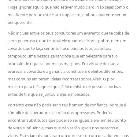
Finge ignorar aquilo que não estiver muito claro. Não sejas como o
maldizente porque este é um trapaceiro, embora aparente ser um
benquerente.
Não incluas entre os teus consultores um avarento que te coíba de
seres generoso e que te acautele quanto a ficares pobre, nem um
covarde que te faça sentir-te fraco para os teus assuntos,
tampouco uma pessoa gananciosa que embelezaria para ti o
acúmulo de riqueza por meios malignos. Em virtude de que, a
avareza, a covardia e a ganância constituem defeitos diferentes,
mas comuns em terem ideias incorretas sobre Allah. O pior
ministro para ti é aquele que já foi ministro de pessoas nocivas
antes de ti e que se juntou a elas em pecados.
Portanto esse não pode ser o teu homem de confiança, porque é
cúmplice dos pecadores e irmão dos opressores. Poderás
encontrar substitutos que poderão ser iguais a ele, em seu ponto
de vista e influência, mas que não serão iguais nos pecados e
vícios. Estes jamais apoiaram um opressor ou um pecador em suas