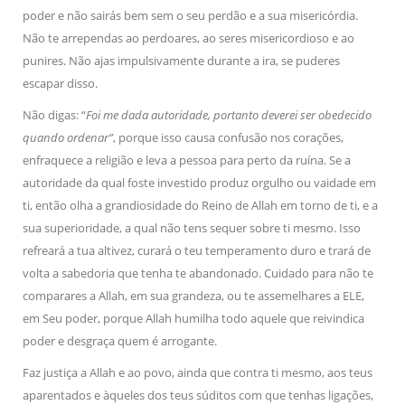
poder e não sairás bem sem o seu perdão e a sua misericórdia.
Não te arrependas ao perdoares, ao seres misericordioso e ao
punires. Não ajas impulsivamente durante a ira, se puderes
escapar disso.
Não digas: “
Foi me dada autoridade, portanto deverei ser obedecido
quando ordenar”
, porque isso causa confusão nos corações,
enfraquece a religião e leva a pessoa para perto da ruína. Se a
autoridade da qual foste investido produz orgulho ou vaidade em
ti, então olha a grandiosidade do Reino de Allah em torno de ti, e a
sua superioridade, a qual não tens sequer sobre ti mesmo. Isso
refreará a tua altivez, curará o teu temperamento duro e trará de
volta a sabedoria que tenha te abandonado. Cuidado para não te
comparares a Allah, em sua grandeza, ou te assemelhares a ELE,
em Seu poder, porque Allah humilha todo aquele que reivindica
poder e desgraça quem é arrogante.
Faz justiça a Allah e ao povo, ainda que contra ti mesmo, aos teus
aparentados e àqueles dos teus súditos com que tenhas ligações,