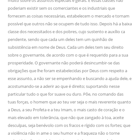
muito sobre os assuntos especiais e gerais. E essas classes não
poderiam existir sem os comerciantes e os industriais que
fornecem as coisas necessárias, estabelecem o mercado e tornam
possível que outros não se ocupem de tudo isso. Depois há a baixa
classe dos necessitados e dos pobres, cujo sustento e auxílio ca
pendente, sendo que cada um deles tem um quinhão de
subsistência em nome de Deus. Cada um deles tem seu direito
sobre o governante, de acordo com o que é requerido para a sua
prosperidade. O governante não poderá desincumbir-se das
obrigações que lhe foram estabelecidas por Deus com respeito a
esse assunto, a não ser se empenhando e buscando a ajuda dele, e
acostumando-se a aderir ao que é direito; suportando nesse
particular tudo o que for suave ou duro. Põe, no comando das
tuas forças, o homem que ao teu ver seja o mais reverente quanto
a Deus, a seu Profeta e a teu Imam, o mais casto de coração e o
mais elevado em tolerância, que não que zangado à toa, aceite
desculpas, seja benévolo com os fracos e rígido com os fortes; que
a violência não in ame o seu humor e a fraqueza não o torne