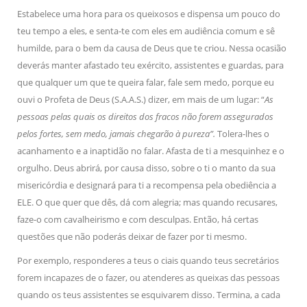
Estabelece uma hora para os queixosos e dispensa um pouco do
teu tempo a eles, e senta-te com eles em audiência comum e sê
humilde, para o bem da causa de Deus que te criou. Nessa ocasião
deverás manter afastado teu exército, assistentes e guardas, para
que qualquer um que te queira falar, fale sem medo, porque eu
ouvi o Profeta de Deus (S.A.A.S.) dizer, em mais de um lugar: “
As
pessoas pelas quais os direitos dos fracos não forem assegurados
pelos fortes, sem medo, jamais chegarão à pureza”.
Tolera-lhes o
acanhamento e a inaptidão no falar. Afasta de ti a mesquinhez e o
orgulho. Deus abrirá, por causa disso, sobre o ti o manto da sua
misericórdia e designará para ti a recompensa pela obediência a
ELE. O que quer que dês, dá com alegria; mas quando recusares,
faze-o com cavalheirismo e com desculpas. Então, há certas
questões que não poderás deixar de fazer por ti mesmo.
Por exemplo, responderes a teus o ciais quando teus secretários
forem incapazes de o fazer, ou atenderes as queixas das pessoas
quando os teus assistentes se esquivarem disso. Termina, a cada