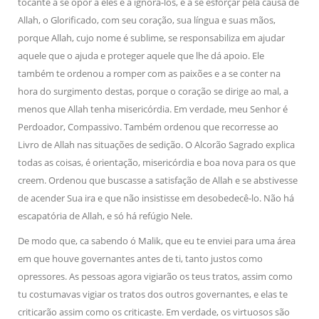
tocante a se opor a eles e a ignorá-los, e a se esforçar pela causa de
Allah, o Glorificado, com seu coração, sua língua e suas mãos,
porque Allah, cujo nome é sublime, se responsabiliza em ajudar
aquele que o ajuda e proteger aquele que lhe dá apoio. Ele
também te ordenou a romper com as paixões e a se conter na
hora do surgimento destas, porque o coração se dirige ao mal, a
menos que Allah tenha misericórdia. Em verdade, meu Senhor é
Perdoador, Compassivo. Também ordenou que recorresse ao
Livro de Allah nas situações de sedição. O Alcorão Sagrado explica
todas as coisas, é orientação, misericórdia e boa nova para os que
creem. Ordenou que buscasse a satisfação de Allah e se abstivesse
de acender Sua ira e que não insistisse em desobedecê-lo. Não há
escapatória de Allah, e só há refúgio Nele.
De modo que, ca sabendo ó Malik, que eu te enviei para uma área
em que houve governantes antes de ti, tanto justos como
opressores. As pessoas agora vigiarão os teus tratos, assim como
tu costumavas vigiar os tratos dos outros governantes, e elas te
criticarão assim como os criticaste. Em verdade, os virtuosos são