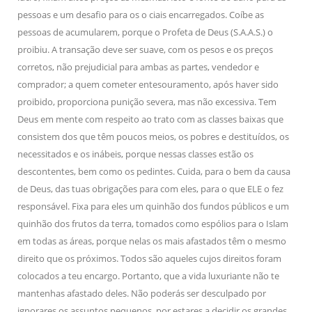
pessoas e um desafio para os o ciais encarregados. Coíbe as
pessoas de acumularem, porque o Profeta de Deus (S.A.A.S.) o
proibiu. A transação deve ser suave, com os pesos e os preços
corretos, não prejudicial para ambas as partes, vendedor e
comprador; a quem cometer entesouramento, após haver sido
proibido, proporciona punição severa, mas não excessiva. Tem
Deus em mente com respeito ao trato com as classes baixas que
consistem dos que têm poucos meios, os pobres e destituídos, os
necessitados e os inábeis, porque nessas classes estão os
descontentes, bem como os pedintes. Cuida, para o bem da causa
de Deus, das tuas obrigações para com eles, para o que ELE o fez
responsável. Fixa para eles um quinhão dos fundos públicos e um
quinhão dos frutos da terra, tomados como espólios para o Islam
em todas as áreas, porque nelas os mais afastados têm o mesmo
direito que os próximos. Todos são aqueles cujos direitos foram
colocados a teu encargo. Portanto, que a vida luxuriante não te
mantenhas afastado deles. Não poderás ser desculpado por
ignorares os assuntos pequenos, por estares a decidir os grandes