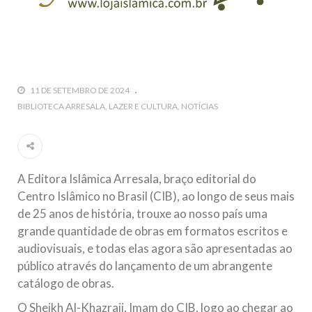
todos os irmãos e irmãs um novo
10 DE NOVEMBRO DE 2013
Falecimento do Imam Ali Ibn Al-Hussein
(A.S.)
Em nome de Deus, o Clemente, o Misericordioso! Diante da
11 DE SETEMBRO DE 2024
data em que relembramos o martírio do quarto Imam dos
BIBLIOTECA ARRESALA
LAZER E CULTURA
NOTÍCIAS
muçulmanos, o Imam Ali Ibn Al-Hussein Ibn Ali Ibn Abi Táleb
(A.S.), conhecido por “Zein Al-Ábidin” (Formosura
NOTÍCIAS
A Editora Islâmica Arresala, braço editorial do
3 DE JULHO DE 2014
Centro Islâmico no Brasil (CIB), ao longo de seus mais
Centro Islâmico no Brasil recebe o ex-
de 25 anos de história, trouxe ao nosso país uma
ministro das Relações Exteriores da
grande quantidade de obras em formatos escritos e
República Islâmica do Irã
audiovisuais, e todas elas agora são apresentadas ao
Na noite da quinta-feira, 03 de Abril, o Centro Islâmico no
Brasil recebeu em sua sede, em São Paulo, o ex-ministro das
público através do lançamento de um abrangente
Relações Exteriores da República Islâmica do Irã, Sr. Kamal
catálogo de obras.
Kharrazi, que encontra-se visitando
O Sheikh Al-Khazraji, Imam do CIB, logo ao chegar ao