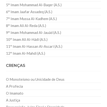
5° Imam Mohammad Al-Baqer (A.S.)
6° Imam Jaafar Assadeq (A.S.)
7° Imam Mussa Al-Kadhem (A.S.)
8° Imam Ali Al-Reda (A.S.)
9° Imam Mohammad Al-Jauád (A.S.)
10° Imam Ali Al-Hádi (A.S.)
11° Imam Al-Hassan Al-Ascari (A.S.)
12° Imam Al-Mahdi (A.S.)
CRENÇAS
O Monoteísmo ou Unicidade de Deus
A Profecia
O Imamato
A Justiça