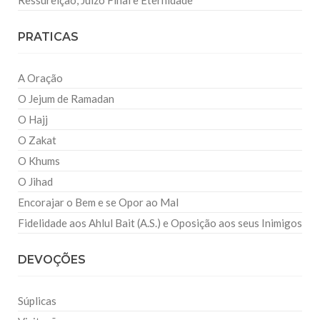
Ressureição, Juízo Final e Eternidade
PRATICAS
A Oração
O Jejum de Ramadan
O Hajj
O Zakat
O Khums
O Jihad
Encorajar o Bem e se Opor ao Mal
Fidelidade aos Ahlul Bait (A.S.) e Oposição aos seus Inimigos
DEVOÇÕES
Súplicas