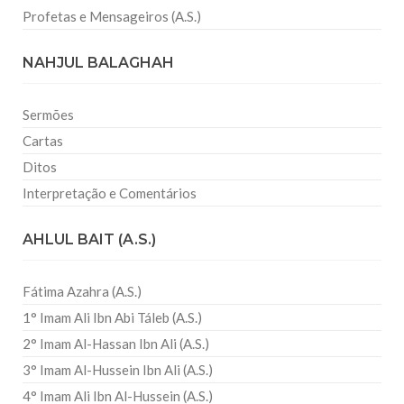
Profetas e Mensageiros (A.S.)
NAHJUL BALAGHAH
Sermões
Cartas
Ditos
Interpretação e Comentários
AHLUL BAIT (A.S.)
Fátima Azahra (A.S.)
1° Imam Ali Ibn Abi Táleb (A.S.)
2° Imam Al-Hassan Ibn Ali (A.S.)
3° Imam Al-Hussein Ibn Ali (A.S.)
4° Imam Ali Ibn Al-Hussein (A.S.)