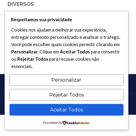
DIVERSOS
Respeitamos sua privacidade
Curiosidades
Cookies nos ajudam a melhorar sua experiência,
Dicionário Islâmico
entregar conteúdo personalizado e analisar o tráfego.
Downloads
Você pode escolher quais cookies permitir clicando em
Personalizar
. Clique em
Aceitar Todos
para consentir
ou
Rejeitar Todos
para recusar cookies não
essenciais.
Personalizar
Rejeitar Todos
Copyright 2017 - 2026 / Todos os direitos reservados.
Aceitar Todos
Powered by