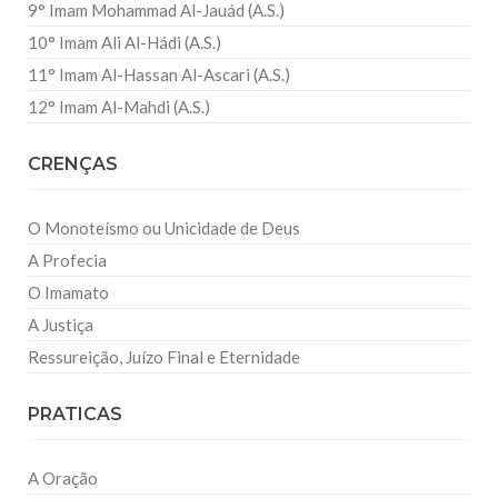
9° Imam Mohammad Al-Jauád (A.S.)
10° Imam Ali Al-Hádi (A.S.)
11° Imam Al-Hassan Al-Ascari (A.S.)
12° Imam Al-Mahdi (A.S.)
CRENÇAS
O Monoteísmo ou Unicidade de Deus
A Profecia
O Imamato
A Justiça
Ressureição, Juízo Final e Eternidade
PRATICAS
A Oração