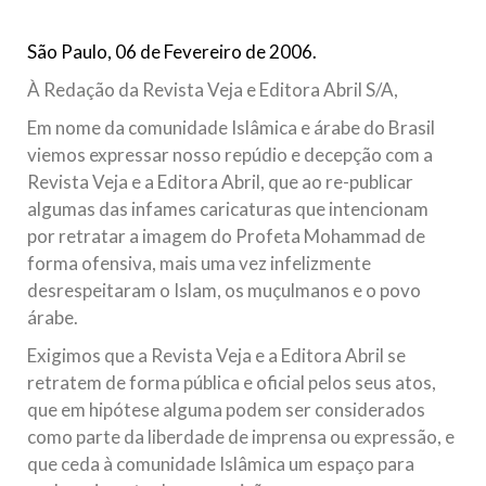
todos os irmãos e irmãs um novo
São Paulo, 06 de Fevereiro de 2006.
10 DE NOVEMBRO DE 2013
Falecimento do Imam Ali Ibn Al-Hussein
À Redação da Revista Veja e Editora Abril S/A,
(A.S.)
Em nome da comunidade Islâmica e árabe do Brasil
Em nome de Deus, o Clemente, o Misericordioso! Diante da
viemos expressar nosso repúdio e decepção com a
data em que relembramos o martírio do quarto Imam dos
muçulmanos, o Imam Ali Ibn Al-Hussein Ibn Ali Ibn Abi Táleb
Revista Veja e a Editora Abril, que ao re-publicar
(A.S.), conhecido por “Zein Al-Ábidin” (Formosura
algumas das infames caricaturas que intencionam
por retratar a imagem do Profeta Mohammad de
NOTÍCIAS
forma ofensiva, mais uma vez infelizmente
3 DE JULHO DE 2014
desrespeitaram o Islam, os muçulmanos e o povo
Centro Islâmico no Brasil recebe o ex-
árabe.
ministro das Relações Exteriores da
Exigimos que a Revista Veja e a Editora Abril se
República Islâmica do Irã
retratem de forma pública e oficial pelos seus atos,
Na noite da quinta-feira, 03 de Abril, o Centro Islâmico no
que em hipótese alguma podem ser considerados
Brasil recebeu em sua sede, em São Paulo, o ex-ministro das
Relações Exteriores da República Islâmica do Irã, Sr. Kamal
como parte da liberdade de imprensa ou expressão, e
Kharrazi, que encontra-se visitando
que ceda à comunidade Islâmica um espaço para