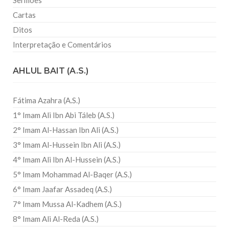
Sermões
Cartas
Ditos
Interpretação e Comentários
AHLUL BAIT (A.S.)
Fátima Azahra (A.S.)
1° Imam Ali Ibn Abi Táleb (A.S.)
2° Imam Al-Hassan Ibn Ali (A.S.)
3° Imam Al-Hussein Ibn Ali (A.S.)
4° Imam Ali Ibn Al-Hussein (A.S.)
5° Imam Mohammad Al-Baqer (A.S.)
6° Imam Jaafar Assadeq (A.S.)
7° Imam Mussa Al-Kadhem (A.S.)
8° Imam Ali Al-Reda (A.S.)