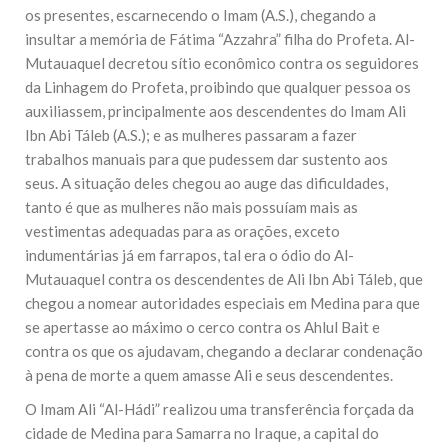
os presentes, escarnecendo o Imam (A.S.), chegando a
insultar a memória de Fátima “Azzahra” filha do Profeta. Al-
Mutauaquel decretou sítio econômico contra os seguidores
da Linhagem do Profeta, proibindo que qualquer pessoa os
auxiliassem, principalmente aos descendentes do Imam Ali
Ibn Abi Táleb (A.S.); e as mulheres passaram a fazer
trabalhos manuais para que pudessem dar sustento aos
seus. A situação deles chegou ao auge das dificuldades,
tanto é que as mulheres não mais possuíam mais as
vestimentas adequadas para as orações, exceto
indumentárias já em farrapos, tal era o ódio do Al-
Mutauaquel contra os descendentes de Ali Ibn Abi Táleb, que
chegou a nomear autoridades especiais em Medina para que
se apertasse ao máximo o cerco contra os Ahlul Bait e
contra os que os ajudavam, chegando a declarar condenação
à pena de morte a quem amasse Ali e seus descendentes.
O Imam Ali “Al-Hádi” realizou uma transferência forçada da
cidade de Medina para Samarra no Iraque, a capital do