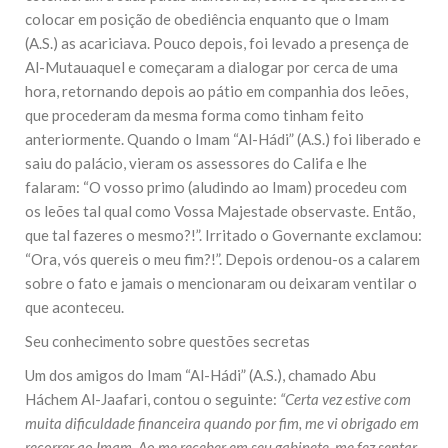
colocar em posição de obediência enquanto que o Imam
(A.S.) as acariciava. Pouco depois, foi levado a presença de
Al-Mutauaquel e começaram a dialogar por cerca de uma
hora, retornando depois ao pátio em companhia dos leões,
que procederam da mesma forma como tinham feito
anteriormente. Quando o Imam “Al-Hádi” (A.S.) foi liberado e
saiu do palácio, vieram os assessores do Califa e lhe
falaram: “O vosso primo (aludindo ao Imam) procedeu com
os leões tal qual como Vossa Majestade observaste. Então,
que tal fazeres o mesmo?!”. Irritado o Governante exclamou:
“Ora, vós quereis o meu fim?!”. Depois ordenou-os a calarem
sobre o fato e jamais o mencionaram ou deixaram ventilar o
que aconteceu.
Seu conhecimento sobre questões secretas
Um dos amigos do Imam “Al-Hádi” (A.S.), chamado Abu
Háchem Al-Jaafari, contou o seguinte:
“Certa vez estive com
muita dificuldade financeira quando por fim, me vi obrigado em
recorrer ao Imam. Ao me receber em seu gabinete, me fez sentar