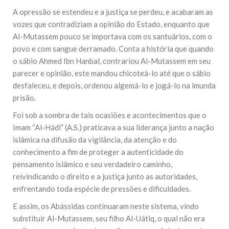
A opressão se estendeu e a justiça se perdeu, e acabaram as
vozes que contradiziam a opinião do Estado, enquanto que
Al-Mutassem pouco se importava com os santuários, com o
povo e com sangue derramado. Conta a história que quando
o sábio Ahmed Ibn Hanbal, contrariou Al-Mutassem em seu
parecer e opinião, este mandou chicoteá-lo até que o sábio
desfaleceu, e depois, ordenou algemá-lo e jogá-lo na imunda
prisão.
Foi sob a sombra de tais ocasiões e acontecimentos que o
Imam “Al-Hádi” (A.S.) praticava a sua liderança junto a nação
islâmica na difusão da vigilância, da atenção e do
conhecimento a fim de proteger a autenticidade do
pensamento islâmico e seu verdadeiro caminho,
reivindicando o direito e a justiça junto as autoridades,
enfrentando toda espécie de pressões e dificuldades.
E assim, os Abássidas continuaram neste sistema, vindo
substituir Al-Mutassem, seu filho Al-Uátiq, o qual não era