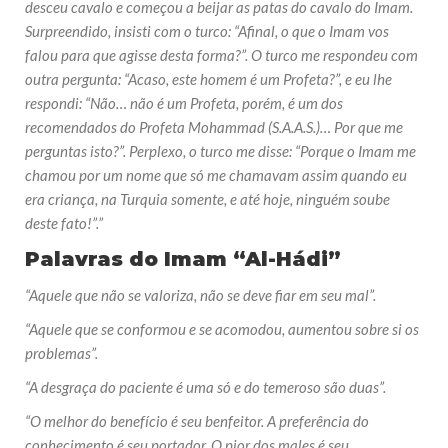
desceu cavalo e começou a beijar as patas do cavalo do Imam.
Surpreendido, insisti com o turco: “Afinal, o que o Imam vos
falou para que agisse desta forma?”. O turco me respondeu com
outra pergunta: “Acaso, este homem é um Profeta?”, e eu lhe
respondi: “Não… não é um Profeta, porém, é um dos
recomendados do Profeta Mohammad (S.A.A.S.)… Por que me
perguntas isto?”. Perplexo, o turco me disse: “Porque o Imam me
chamou por um nome que só me chamavam assim quando eu
era criança, na Turquia somente, e até hoje, ninguém soube
deste fato!”.”
Palavras do Imam “Al-Hádi”
“Aquele que não se valoriza, não se deve fiar em seu mal”.
“Aquele que se conformou e se acomodou, aumentou sobre si os
problemas”.
“A desgraça do paciente é uma só e do temeroso são duas”.
“O melhor do benefício é seu benfeitor. A preferência do
conhecimento é seu portador. O pior dos males é seu