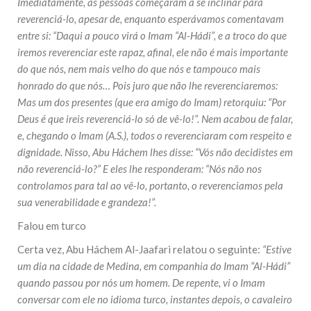
Imediatamente, as pessoas começaram a se inclinar para
reverenciá-lo, apesar de, enquanto esperávamos comentavam
entre si: “Daqui a pouco virá o Imam “Al-Hádi”, e a troco do que
iremos reverenciar este rapaz, afinal, ele não é mais importante
do que nós, nem mais velho do que nós e tampouco mais
honrado do que nós… Pois juro que não lhe reverenciaremos:
Mas um dos presentes (que era amigo do Imam) retorquiu: “Por
Deus é que ireis reverenciá-lo só de vê-lo!”. Nem acabou de falar,
e, chegando o Imam (A.S.), todos o reverenciaram com respeito e
dignidade. Nisso, Abu Háchem lhes disse: “Vós não decidistes em
não reverenciá-lo?” E eles lhe responderam: “Nós não nos
controlamos para tal ao vê-lo, portanto, o reverenciamos pela
sua venerabilidade e grandeza!”.
Falou em turco
Certa vez, Abu Háchem Al-Jaafari relatou o seguinte:
“Estive
um dia na cidade de Medina, em companhia do Imam “Al-Hádi”
quando passou por nós um homem. De repente, vi o Imam
conversar com ele no idioma turco, instantes depois, o cavaleiro