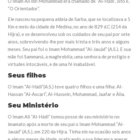
O Imam Ali Ibn Mohammad era chamado de “Al-Hádi”, isto é,
“O Orientador”.
Ele nasceu na pequena aldeia de Sarba, que se localizava a 5
Km e meio da cidade de Medina, no ano de 829 d.C (214 da
Hijra), e se desenvolveu sob os cuidados de seu pai por sete
anos, sobrevivendo-lhe por mais trinta e três anos e alguns
meses. Seu pai foi o Imam Mohammad “Al-Jauád” (A.S.). E sua
mãe foi Sammaná, a maghrebita, uma senhora de prestigio e
virtudes intocáveis, e de uma fé inabalável.
Seus filhos
O Imam “Al-Hádi”(A.S.) teve quatro filhos e uma filha: Al-
Hassan “Al-Ascari”, Al-Hussein, Mohammad, Jaafar e Àlia.
Seu Ministério
O Imam Ali “Al-Hádi” tomou posse de seu ministério no
imamato após a morte de seu pai o Imam Mohammad “Al-
Jauád” (A.S.), em 220 da Hijra. Tinha ele na ocasião seis anos
e alguns meses de idade, praticando a sua liderança apesar