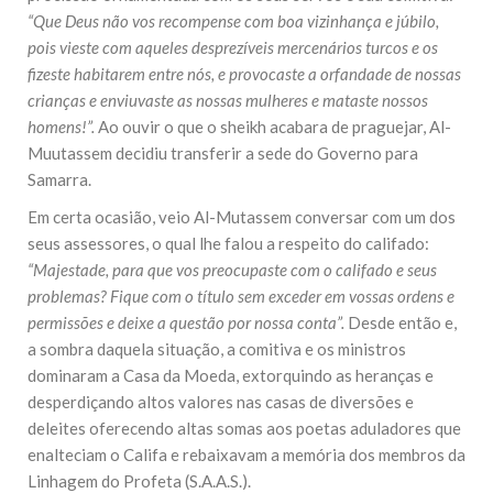
“Que Deus não vos recompense com boa vizinhança e júbilo,
pois vieste com aqueles desprezíveis mercenários turcos e os
fizeste habitarem entre nós, e provocaste a orfandade de nossas
crianças e enviuvaste as nossas mulheres e mataste nossos
homens!”.
Ao ouvir o que o sheikh acabara de praguejar, Al-
Muutassem decidiu transferir a sede do Governo para
Samarra.
Em certa ocasião, veio Al-Mutassem conversar com um dos
seus assessores, o qual lhe falou a respeito do califado:
“Majestade, para que vos preocupaste com o califado e seus
problemas? Fique com o título sem exceder em vossas ordens e
permissões e deixe a questão por nossa conta”.
Desde então e,
a sombra daquela situação, a comitiva e os ministros
dominaram a Casa da Moeda, extorquindo as heranças e
desperdiçando altos valores nas casas de diversões e
deleites oferecendo altas somas aos poetas aduladores que
enalteciam o Califa e rebaixavam a memória dos membros da
Linhagem do Profeta (S.A.A.S.).