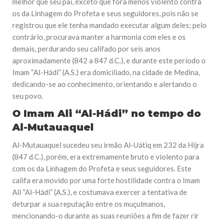
melhor que seu pai, exceto que fora menos violento contra
os da Linhagem do Profeta e seus seguidores, pois não se
registrou que ele tenha mandado executar algum deles; pelo
contrário, procurava manter a harmonia com eles e os
demais, perdurando seu califado por seis anos
aproximadamente (842 a 847 d.C.), e durante este período o
Imam “Al-Hádi” (A.S.) era domiciliado, na cidade de Medina,
dedicando-se ao conhecimento, orientando e alertando o
seu povo.
O Imam Ali “Al-Hádi” no tempo do
Al-Mutauaquel
Al-Mutauaquel sucedeu seu irmão Al-Uátiq em 232 da Hijra
(847 d.C.), porém, era extremamente bruto e violento para
com os da Linhagem do Profeta e seus seguidores. Este
califa era movido por uma forte hostilidade contra o Imam
Ali “Al-Hádi” (A.S.), e costumava exercer a tentativa de
deturpar a sua reputação entre os muçulmanos,
mencionando-o durante as suas reuniões a fim de fazer rir