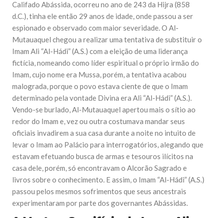
Califado Abássida, ocorreu no ano de 243 da Hijra (858
d.C.), tinha ele então 29 anos de idade, onde passou a ser
espionado e observado com maior severidade. O Al-
Mutauaquel chegou a realizar uma tentativa de substituir o
Imam Ali “Al-Hádi” (A.S.) com a eleição de uma liderança
fictícia, nomeando como líder espiritual o próprio irmão do
Imam, cujo nome era Mussa, porém, a tentativa acabou
malograda, porque o povo estava ciente de que o Imam
determinado pela vontade Divina era Ali “Al-Hádi” (A.S.).
Vendo-se burlado, Al-Mutauaquel apertou mais o sítio ao
redor do Imam e, vez ou outra costumava mandar seus
oficiais invadirem a sua casa durante a noite no intuito de
levar o Imam ao Palácio para interrogatórios, alegando que
estavam efetuando busca de armas e tesouros ilícitos na
casa dele, porém, só encontravam o Alcorão Sagrado e
livros sobre o conhecimento. E assim, o Imam “Al-Hádi” (A.S.)
passou pelos mesmos sofrimentos que seus ancestrais
experimentaram por parte dos governantes Abássidas.