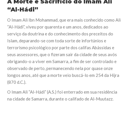
A Morte e Sacrifício do Imam Ali
“Al-Hádi”
O Imam Ali Ibn Mohammad, que era mais conhecido como Ali
“Al-Hádi”, viveu por quarenta e um anos, dedicados ao
serviço da doutrina e do conhecimento dos preceitos do
Islam, deparando-se com toda sorte de infortúnios e
terrorismo psicológico por parte dos califas Abássidas e
seus assessores, que o fizeram sair da cidade de seus avós
obrigando-o a viver em Samarra, a fim de ser controlado e
observado de perto, permanecendo nela por quase onze
longos anos, até que a morte veio buscá-lo em 254 da Hijra
(870 d.C.).
O Imam Ali “Al-Hádi” (A.S.) foi enterrado em sua residência
na cidade de Samarra, durante o califado de Al-Muutazz.