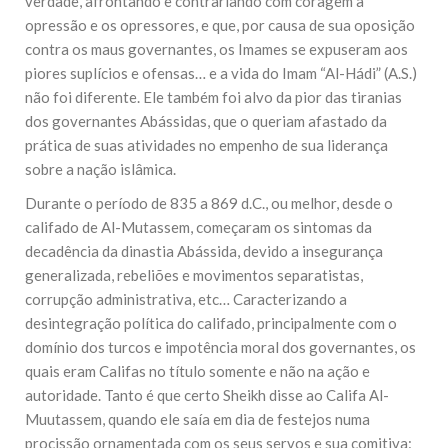
verdade, afrontando e contrariando com coragem a
opressão e os opressores, e que, por causa de sua oposição
contra os maus governantes, os Imames se expuseram aos
piores suplícios e ofensas… e a vida do Imam “Al-Hádi” (A.S.)
não foi diferente. Ele também foi alvo da pior das tiranias
dos governantes Abássidas, que o queriam afastado da
prática de suas atividades no empenho de sua liderança
sobre a nação islâmica.
Durante o período de 835 a 869 d.C., ou melhor, desde o
califado de Al-Mutassem, começaram os sintomas da
decadência da dinastia Abássida, devido a insegurança
generalizada, rebeliões e movimentos separatistas,
corrupção administrativa, etc… Caracterizando a
desintegração política do califado, principalmente com o
domínio dos turcos e impotência moral dos governantes, os
quais eram Califas no título somente e não na ação e
autoridade. Tanto é que certo Sheikh disse ao Califa Al-
Muutassem, quando ele saía em dia de festejos numa
procissão ornamentada com os seus servos e sua comitiva: