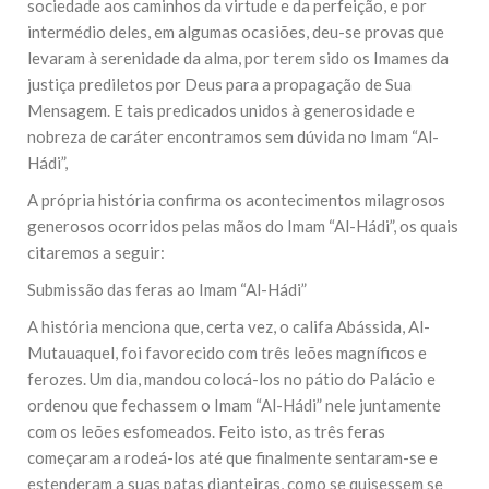
sociedade aos caminhos da virtude e da perfeição, e por
intermédio deles, em algumas ocasiões, deu-se provas que
levaram à serenidade da alma, por terem sido os Imames da
justiça prediletos por Deus para a propagação de Sua
Mensagem. E tais predicados unidos à generosidade e
nobreza de caráter encontramos sem dúvida no Imam “Al-
Hádi”,
A própria história confirma os acontecimentos milagrosos
generosos ocorridos pelas mãos do Imam “Al-Hádi”, os quais
citaremos a seguir:
Submissão das feras ao Imam “Al-Hádi”
A história menciona que, certa vez, o califa Abássida, Al-
Mutauaquel, foi favorecido com três leões magníficos e
ferozes. Um dia, mandou colocá-los no pátio do Palácio e
ordenou que fechassem o Imam “Al-Hádi” nele juntamente
com os leões esfomeados. Feito isto, as três feras
começaram a rodeá-los até que finalmente sentaram-se e
estenderam a suas patas dianteiras, como se quisessem se