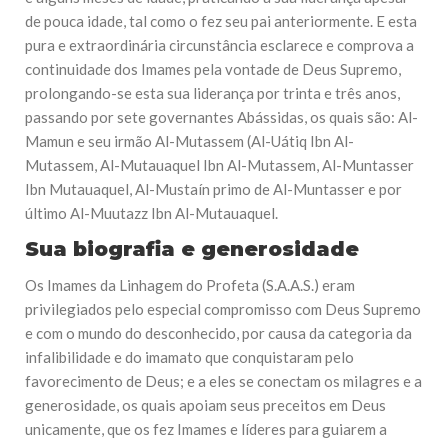
de pouca idade, tal como o fez seu pai anteriormente. E esta
pura e extraordinária circunstância esclarece e comprova a
continuidade dos Imames pela vontade de Deus Supremo,
prolongando-se esta sua liderança por trinta e três anos,
passando por sete governantes Abássidas, os quais são: Al-
Mamun e seu irmão Al-Mutassem (Al-Uátiq Ibn Al-
Mutassem, Al-Mutauaquel Ibn Al-Mutassem, Al-Muntasser
Ibn Mutauaquel, Al-Mustaín primo de Al-Muntasser e por
último Al-Muutazz Ibn Al-Mutauaquel.
Sua biografia e generosidade
Os Imames da Linhagem do Profeta (S.A.A.S.) eram
privilegiados pelo especial compromisso com Deus Supremo
e com o mundo do desconhecido, por causa da categoria da
infalibilidade e do imamato que conquistaram pelo
favorecimento de Deus; e a eles se conectam os milagres e a
generosidade, os quais apoiam seus preceitos em Deus
unicamente, que os fez Imames e líderes para guiarem a