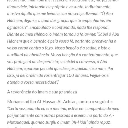
diante dele, iniciando ele próprio o assunto, indiretamente
alusivo àquilo que me levou a sua presença dizendo: “Ó Abu
Háchem, diga-se, a qual das graças que te empenharias em
agradecer?”. Encabulado e confundido, nada lhe respondi.
Diante do meu silêncio, o Imam tornou a falar-me: “Sabei ó Abu
Háchem que a benção é pela vossa fé, portanto, precavenha o
vosso corpo contra o fogo. Vossa benção é a saúde, e isto o
auxiliará na obediência. Vossa benção é o contentamento, que
vos protegerá do desperdício; se iniciei a conversa, ó Abu
Háchem, é porque percebi que desejas queixar-te a mim. Por
isso, já dei ordem de vos entregar 100 dinares. Pegue-os e
atenda a vossa necessidade”.”
A reverência do Imam e sua grandeza
Mohammad Ibn Al-Hassan Al-Achtar, contou o seguinte:
“Certa vez, quando eu era menino, estive em companhia de meu
pai juntamente com outras pessoas a espera, na porta do Al-
Mutauaquel, quando surgiu o Imam “Al-Hádi” ainda rapaz.