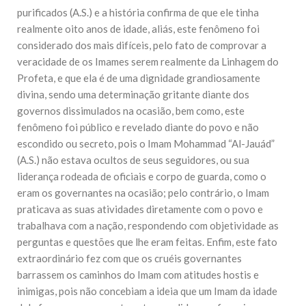
purificados (A.S.) e a história confirma de que ele tinha
realmente oito anos de idade, aliás, este fenômeno foi
considerado dos mais difíceis, pelo fato de comprovar a
veracidade de os Imames serem realmente da Linhagem do
Profeta, e que ela é de uma dignidade grandiosamente
divina, sendo uma determinação gritante diante dos
governos dissimulados na ocasião, bem como, este
fenômeno foi público e revelado diante do povo e não
escondido ou secreto, pois o Imam Mohammad “Al-Jauád”
(A.S.) não estava ocultos de seus seguidores, ou sua
liderança rodeada de oficiais e corpo de guarda, como o
eram os governantes na ocasião; pelo contrário, o Imam
praticava as suas atividades diretamente com o povo e
trabalhava com a nação, respondendo com objetividade as
perguntas e questões que lhe eram feitas. Enfim, este fato
extraordinário fez com que os cruéis governantes
barrassem os caminhos do Imam com atitudes hostis e
inimigas, pois não concebiam a ideia que um Imam da idade