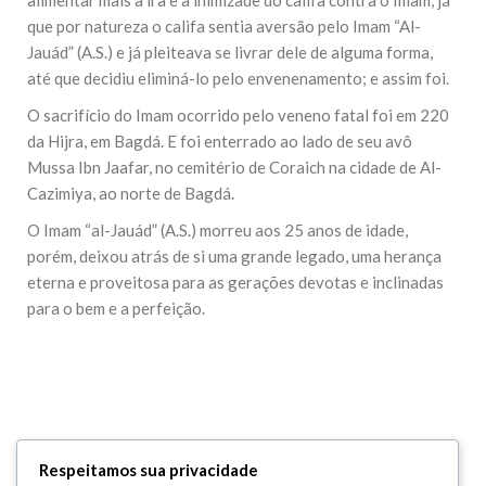
alimentar mais a ira e a inimizade do califa contra o Imam, já
que por natureza o califa sentia aversão pelo Imam “Al-
Jauád” (A.S.) e já pleiteava se livrar dele de alguma forma,
até que decidiu eliminá-lo pelo envenenamento; e assim foi.
O sacrifício do Imam ocorrido pelo veneno fatal foi em 220
da Hijra, em Bagdá. E foi enterrado ao lado de seu avô
Mussa Ibn Jaafar, no cemitério de Coraich na cidade de Al-
Cazimiya, ao norte de Bagdá.
O Imam “al-Jauád” (A.S.) morreu aos 25 anos de idade,
porém, deixou atrás de si uma grande legado, uma herança
eterna e proveitosa para as gerações devotas e inclinadas
para o bem e a perfeição.
Leave Your Comment
Respeitamos sua privacidade