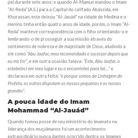
pai durante sete anos; e quando Al-Mamun mandou o Imam
“Al-Reda” (A.S.) para a Capital do califado Abássida, em
Khorassan, este deixou “Al-Jauád” na cidade de Medina e o
menino tinha então quatro anos de idade, porém, o Imam “Al-
Reda” manteve correspondência com o filho orientando-o e
lembrando-o de prosseguir a sua missão através do
sentimento de nobreza e de majestade de Deus, aludindo a
ele como
“Abu Jaafar, meu recomendado e sucessor depois que
eu me for”
, e em outra ocasião falava:
“Este, Abu Jaafar, o
estabeleci em meu lugar e eu o encaminhei para tal…”
e
declarava em outra feita:
“e porque somos da Linhagem do
Profeta, os outros disputam os nossos pequenos e os nossos
grandes”.
A pouca idade do Imam
Mohammad “Al-Jauád”
Quando tomou posse de seu ministério do imamato na
liderança dos muçulmanos foi um acontecimento
extraordinário nunca dantes ocorrido dentre os Imames