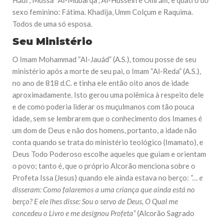
Hádi”, Mussa “Al-Mubarqa”, Al-Hussein e Omrám; e quatro do
sexo feminino: Fátima. Khadija, Umm Colçum e Raquima.
Todos de uma só esposa.
Seu Ministério
O Imam Mohammad “Al-Jauád” (A.S.), tomou posse de seu
ministério após a morte de seu pai, o Imam “Al-Reda” (A.S.),
no ano de 818 d.C. e tinha ele então oito anos de idade
aproximadamente. Isto gerou uma polêmica à respeito dele
e de como poderia liderar os muçulmanos com tão pouca
idade, sem se lembrarem que o conhecimento dos Imames é
um dom de Deus e não dos homens, portanto, a idade não
conta quando se trata do ministério teológico (Imamato), e
Deus Todo Poderoso escolhe aqueles que guiam e orientam
o povo; tanto é, que o próprio Alcorão menciona sobre o
Profeta Issa (Jesus) quando ele ainda estava no berço:
“… e
disseram: Como falaremos a uma criança que ainda está no
berço? E ele lhes disse: Sou o servo de Deus, O Qual me
concedeu o Livro e me designou Profeta”
(Alcorão Sagrado