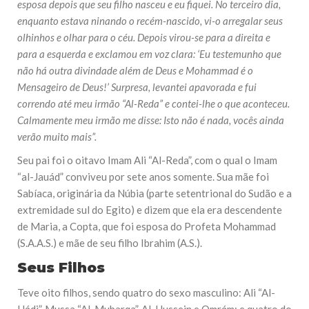
esposa depois que seu filho nasceu e eu fiquei. No terceiro dia,
enquanto estava ninando o recém-nascido, vi-o arregalar seus
olhinhos e olhar para o céu. Depois virou-se para a direita e
para a esquerda e exclamou em voz clara: ‘Eu testemunho que
não há outra divindade além de Deus e Mohammad é o
Mensageiro de Deus!’ Surpresa, levantei apavorada e fui
correndo até meu irmão “Al-Reda” e contei-lhe o que aconteceu.
Calmamente meu irmão me disse: Isto não é nada, vocês ainda
verão muito mais”.
Seu pai foi o oitavo Imam Ali “Al-Reda”, com o qual o Imam
“al-Jauád” conviveu por sete anos somente. Sua mãe foi
Sabíaca, originária da Núbia (parte setentrional do Sudão e a
extremidade sul do Egito) e dizem que ela era descendente
de Maria, a Copta, que foi esposa do Profeta Mohammad
(S.A.A.S.) e mãe de seu filho Ibrahim (A.S.).
Seus Filhos
Teve oito filhos, sendo quatro do sexo masculino: Ali “Al-