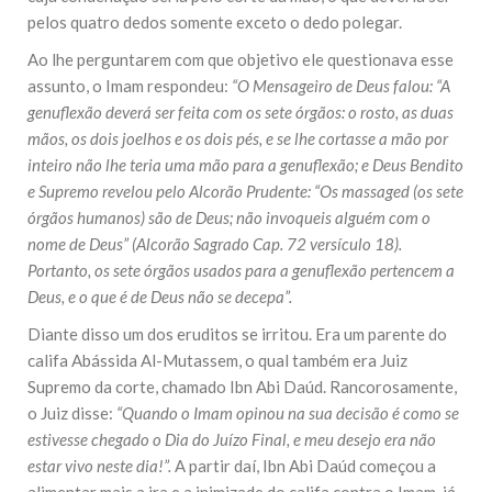
pelos quatro dedos somente exceto o dedo polegar.
Ao lhe perguntarem com que objetivo ele questionava esse
assunto, o Imam respondeu:
“O Mensageiro de Deus falou: “A
genuflexão deverá ser feita com os sete órgãos: o rosto, as duas
mãos, os dois joelhos e os dois pés, e se lhe cortasse a mão por
inteiro não lhe teria uma mão para a genuflexão; e Deus Bendito
e Supremo revelou pelo Alcorão Prudente: “Os massaged (os sete
órgãos humanos) são de Deus; não invoqueis alguém com o
nome de Deus” (Alcorão Sagrado Cap. 72 versículo 18).
Portanto, os sete órgãos usados para a genuflexão pertencem a
Deus, e o que é de Deus não se decepa”.
Diante disso um dos eruditos se irritou. Era um parente do
califa Abássida Al-Mutassem, o qual também era Juiz
Supremo da corte, chamado Ibn Abi Daúd. Rancorosamente,
o Juiz disse:
“Quando o Imam opinou na sua decisão é como se
estivesse chegado o Dia do Juízo Final, e meu desejo era não
estar vivo neste dia!”.
A partir daí, Ibn Abi Daúd começou a