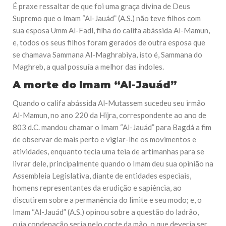
É praxe ressaltar de que foi uma graça divina de Deus
Supremo que o Imam “Al-Jauád” (A.S.) não teve filhos com
sua esposa Umm Al-Fadl, filha do califa abássida Al-Mamun,
e, todos os seus filhos foram gerados de outra esposa que
se chamava Sammana Al-Maghrabiya, isto é, Sammana do
Maghreb, a qual possuía a melhor das índoles.
A morte do Imam “Al-Jauád”
Quando o califa abássida Al-Mutassem sucedeu seu irmão
Al-Mamun, no ano 220 da Hijra, correspondente ao ano de
803 d.C. mandou chamar o Imam “Al-Jauád” para Bagdá a fim
de observar de mais perto e vigiar-lhe os movimentos e
atividades, enquanto tecia uma teia de artimanhas para se
livrar dele, principalmente quando o Imam deu sua opinião na
Assembleia Legislativa, diante de entidades especiais,
homens representantes da erudição e sapiência, ao
discutirem sobre a permanência do limite e seu modo; e, o
Imam “Al-Jauád” (A.S.) opinou sobre a questão do ladrão,
cuja condenação seria pelo corte da mão, o que deveria ser