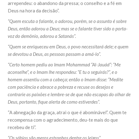
arrependeu: o abandono da pressa; o conselho e a fé em
Deus na hora da decisão”.
“Quem escuta o falante, o adorou, porém, se o assunto é sobre
Deus, então adorou a Deus; mas se o falante tiver sido o porta-
voz do demônio, adorou a Satanás”.
“Quem se enriqueceu em Deus, o povo necessitará dele; e quem
se devotou a Deus, as pessoas passam a amá-lo”.
“Certo homem pediu ao Imam Mohammad “Al-Jauád”: “Me
aconselhe”, e o Imam lhe respondeu: “E tu o seguirás?”, e o
homem assentiu com a cabeça; então o Imam disse: “Medite
com paciência e abrace a pobreza e recuse os desejos e
contrarie as paixões e lembre-se de que não escapas do olhar de
Deus, portanto, fique alerta de como estiverdes”.
“A abnegação da graça, atrai o que é abominável”. Quem te
recompensa com o agradecimento, deu-te mais do que
recebeu de ti”.
“Os sábios são meros estranhos dentre os leigos”.