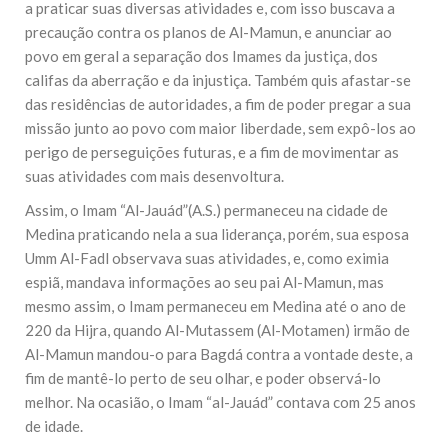
a praticar suas diversas atividades e, com isso buscava a
precaução contra os planos de Al-Mamun, e anunciar ao
povo em geral a separação dos Imames da justiça, dos
califas da aberração e da injustiça. Também quis afastar-se
das residências de autoridades, a fim de poder pregar a sua
missão junto ao povo com maior liberdade, sem expô-los ao
perigo de perseguições futuras, e a fim de movimentar as
suas atividades com mais desenvoltura.
Assim, o Imam “Al-Jauád”(A.S.) permaneceu na cidade de
Medina praticando nela a sua liderança, porém, sua esposa
Umm Al-Fadl observava suas atividades, e, como eximia
espiã, mandava informações ao seu pai Al-Mamun, mas
mesmo assim, o Imam permaneceu em Medina até o ano de
220 da Hijra, quando Al-Mutassem (Al-Motamen) irmão de
Al-Mamun mandou-o para Bagdá contra a vontade deste, a
fim de mantê-lo perto de seu olhar, e poder observá-lo
melhor. Na ocasião, o Imam “al-Jauád” contava com 25 anos
de idade.