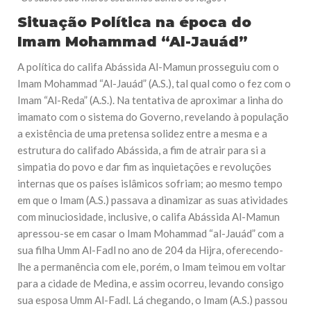
Situação Política na época do
Imam Mohammad “Al-Jauád”
A política do califa Abássida Al-Mamun prosseguiu com o
Imam Mohammad “Al-Jauád” (A.S.), tal qual como o fez com o
Imam “Al-Reda” (A.S.). Na tentativa de aproximar a linha do
imamato com o sistema do Governo, revelando à população
a existência de uma pretensa solidez entre a mesma e a
estrutura do califado Abássida, a fim de atrair para si a
simpatia do povo e dar fim as inquietações e revoluções
internas que os países islâmicos sofriam; ao mesmo tempo
em que o Imam (A.S.) passava a dinamizar as suas atividades
com minuciosidade, inclusive, o califa Abássida Al-Mamun
apressou-se em casar o Imam Mohammad “al-Jauád” com a
sua filha Umm Al-Fadl no ano de 204 da Hijra, oferecendo-
lhe a permanência com ele, porém, o Imam teimou em voltar
para a cidade de Medina, e assim ocorreu, levando consigo
sua esposa Umm Al-Fadl. Lá chegando, o Imam (A.S.) passou