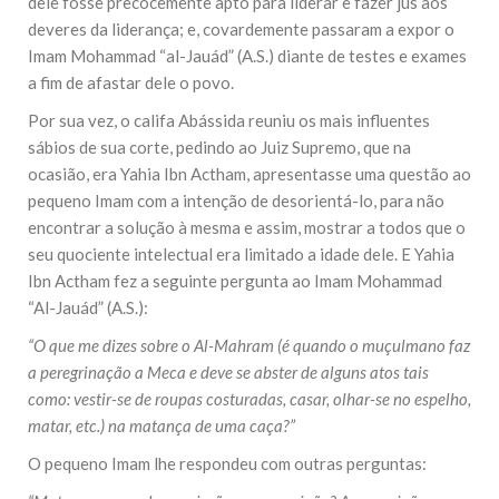
dele fosse precocemente apto para liderar e fazer jus aos
deveres da liderança; e, covardemente passaram a expor o
Imam Mohammad “al-Jauád” (A.S.) diante de testes e exames
a fim de afastar dele o povo.
Por sua vez, o califa Abássida reuniu os mais influentes
sábios de sua corte, pedindo ao Juiz Supremo, que na
ocasião, era Yahia Ibn Actham, apresentasse uma questão ao
pequeno Imam com a intenção de desorientá-lo, para não
encontrar a solução à mesma e assim, mostrar a todos que o
seu quociente intelectual era limitado a idade dele. E Yahia
Ibn Actham fez a seguinte pergunta ao Imam Mohammad
“Al-Jauád” (A.S.):
“O que me dizes sobre o Al-Mahram (é quando o muçulmano faz
a peregrinação a Meca e deve se abster de alguns atos tais
como: vestir-se de roupas costuradas, casar, olhar-se no espelho,
matar, etc.) na matança de uma caça?”
O pequeno Imam lhe respondeu com outras perguntas: