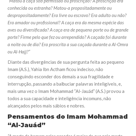
“Matou a caça sob permissão ou proscrição? A proscrição era
conhecida ou estranha? Matou-a propositadamente ou
despropositadamente? Era livre ou escravo? Era adulto ou não?
Era amador ou profissional? A caça era da mesma espécie das
aves ou diversificada? A caça era de pequeno porte ou de grande
porte? Firme pelo que fez ou arrependido? A caçada foi durante
a noite ou de dia? Era proscrita a sua caçada durante a Al-Omra
ou Al-Hajj?”
Diante das divergências de sua pergunta feita ao pequeno
Imam (A.S.), Yahia Ibn Actham ficou indeciso, não
conseguindo esconder dos demais a sua fragilidade e
interrupção, passando a balbuciar palavras inteligíveis, e,
mais uma vez o Imam Mohammad “Al-Jauád” (A.S.) provou a
todos a sua capacidade e inteligência incomuns, não
alcançados pelos mais sábios e nobres.
Pensamentos do Imam Mohammad
“Al-Jauád”