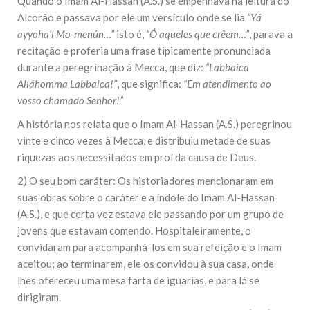
Quando o Imam Al-Hassan (A.S.) se empenhava na leitura do
Alcorão e passava por ele um versículo onde se lia
“Yá
ayyoha’l Mo-menún…”
isto é,
“Ó aqueles que crêem…”
, parava a
recitação e proferia uma frase tipicamente pronunciada
durante a peregrinação à Mecca, que diz:
“Labbaica
Alláhomma Labbaica!”
, que significa:
“Em atendimento ao
vosso chamado Senhor!”
A história nos relata que o Imam Al-Hassan (A.S.) peregrinou
vinte e cinco vezes à Mecca, e distribuiu metade de suas
riquezas aos necessitados em prol da causa de Deus.
2) O seu bom caráter: Os historiadores mencionaram em
suas obras sobre o caráter e a índole do Imam Al-Hassan
(A.S.), e que certa vez estava ele passando por um grupo de
jovens que estavam comendo. Hospitaleiramente, o
convidaram para acompanhá-los em sua refeição e o Imam
aceitou; ao terminarem, ele os convidou à sua casa, onde
lhes ofereceu uma mesa farta de iguarias, e para lá se
dirigiram.