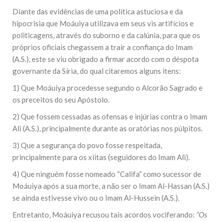
Diante das evidências de uma política astuciosa e da
hipocrisia que Moáuiya utilizava em seus vis artifícios e
politicagens, através do suborno e da calúnia, para que os
próprios oficiais chegassem a trair a confiança do Imam
(A.S.), este se viu obrigado a firmar acordo com o déspota
governante da Síria, do qual citaremos alguns itens:
1) Que Moáuiya procedesse segundo o Alcorão Sagrado e
os preceitos do seu Apóstolo.
2) Que fossem cessadas as ofensas e injúrias contra o Imam
Ali (A.S.), principalmente durante as oratórias nos púlpitos.
3) Que a segurança do povo fosse respeitada,
principalmente para os xiitas (seguidores do Imam Ali).
4) Que ninguém fosse nomeado “Califa” como sucessor de
Moáuiya após a sua morte, a não ser o Imam Al-Hassan (A.S.)
se ainda estivesse vivo ou o Imam Al-Hussein (A.S.).
Entretanto, Moáuiya recusou tais acordos vociferando:
“Os