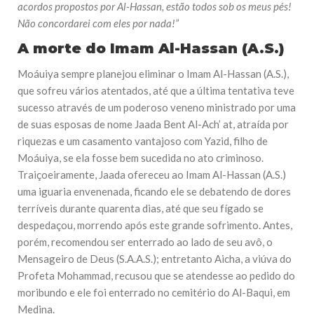
acordos propostos por Al-Hassan, estão todos sob os meus pés!
Não concordarei com eles por nada!”
A morte do Imam Al-Hassan (A.S.)
Moáuiya sempre planejou eliminar o Imam Al-Hassan (A.S.),
que sofreu vários atentados, até que a última tentativa teve
sucesso através de um poderoso veneno ministrado por uma
de suas esposas de nome Jaada Bent Al-Ach’ at, atraída por
riquezas e um casamento vantajoso com Yazid, filho de
Moáuiya, se ela fosse bem sucedida no ato criminoso.
Traiçoeiramente, Jaada ofereceu ao Imam Al-Hassan (A.S.)
uma iguaria envenenada, ficando ele se debatendo de dores
terríveis durante quarenta dias, até que seu fígado se
despedaçou, morrendo após este grande sofrimento. Antes,
porém, recomendou ser enterrado ao lado de seu avô, o
Mensageiro de Deus (S.A.A.S.); entretanto Aicha, a viúva do
Profeta Mohammad, recusou que se atendesse ao pedido do
moribundo e ele foi enterrado no cemitério do Al-Baqui, em
Medina.