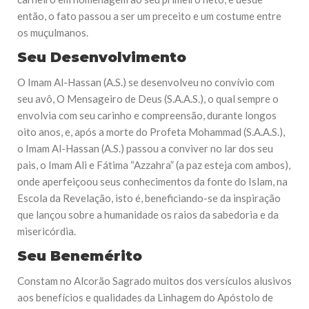
então, o fato passou a ser um preceito e um costume entre
os muçulmanos.
Seu Desenvolvimento
O Imam Al-Hassan (A.S.) se desenvolveu no convívio com
seu avô, O Mensageiro de Deus (S.A.A.S.), o qual sempre o
envolvia com seu carinho e compreensão, durante longos
oito anos, e, após a morte do Profeta Mohammad (S.A.A.S.),
o Imam Al-Hassan (A.S.) passou a conviver no lar dos seu
pais, o Imam Ali e Fátima “Azzahra” (a paz esteja com ambos),
onde aperfeiçoou seus conhecimentos da fonte do Islam, na
Escola da Revelação, isto é, beneficiando-se da inspiração
que lançou sobre a humanidade os raios da sabedoria e da
misericórdia.
Seu Benemérito
Constam no Alcorão Sagrado muitos dos versículos alusivos
aos benefícios e qualidades da Linhagem do Apóstolo de