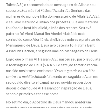
Táleb (A.S.) o recomendado do mensageiro de Allah e seu
sucessor. Sua mãe foi Fátima “Azzahra”, a Senhora das
mulheres do mundo e filha do mensageiro de Allah (S.A.A.S.),
o seu avô materno e último dos profetas. Sua avó materna
foi Khadija bent Khuaileid, a Mãe dos crentes. Seu avô
paterno foi Abed Manaf ibn Abedel Muttâleb mais
conhecido como Abu Táleb, sheikh dos nobres e protetor do
Mensageiro de Deus. E sua avó paterna foi Fátima Bent
Assad ibn Hachen, a segunda mãe do Mensageiro de Deus.
Logo que o Imam Al Hassan (A.S.) nasceu seu pai o levou até
o Mensageiro de Deus (S.A.A.S.), e este, ao tomar o recém-
nascido nos braços exclamou:
“Deus te guarde e a teu filho
contra o a maldito Satanás”
, fazendo em seguida o Azan em
seu ouvido direito e Icamat no seu ouvido esquerdo, e
depois o chamou de Al Hassan por inspiração de Deus,
sendo o primeiro a ter esse nome.
No sétimo dia, o Apóstolo de Deus mandou abater um
carneiro em homenagem ao seu primeiro neto, e desde