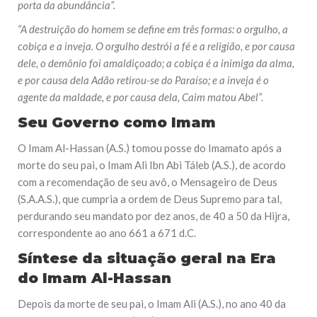
porta da abundância”.
“A destruição do homem se define em três formas: o orgulho, a
cobiça e a inveja. O orgulho destrói a fé e a religião, e por causa
dele, o demônio foi amaldiçoado; a cobiça é a inimiga da alma,
e por causa dela Adão retirou-se do Paraíso; e a inveja é o
agente da maldade, e por causa dela, Caim matou Abel”.
Seu Governo como Imam
O Imam Al-Hassan (A.S.) tomou posse do Imamato após a
morte do seu pai, o Imam Ali Ibn Abi Táleb (A.S.), de acordo
com a recomendação de seu avô, o Mensageiro de Deus
(S.A.A.S.), que cumpria a ordem de Deus Supremo para tal,
perdurando seu mandato por dez anos, de 40 a 50 da Hijra,
correspondente ao ano 661 a 671 d.C.
Síntese da situação geral na Era
do Imam Al-Hassan
Depois da morte de seu pai, o Imam Ali (A.S.), no ano 40 da