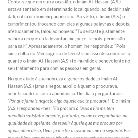
Conta-se que em outra ocasião, o Imám Al-Hassan (A.S.)
estava sentado em determinado local quando, ao decidir sair
dali, entra um homem paupérrimo. Ao vê-lo, o Imám (A.S.) o
cumprimentou trocando com eles algumas palavras e depois,
afetuosamente, falou ao homem: “Tu sentaste justamente
na hora em que eu ia levantar-me; peço-te pois, permissão
para sair”. Apressadamente, o homem lhe respondeu: “Pois
sim, ó filho do Mensageiro de Deus! Com isso descobrimos o
quanto o Imám Al-Hassan (A.S.) foi humilde e benevolente no
seu tratamento para com as pessoas em geral.
No que alude à sua nobreza e generosidade, o Imám Al-
Hassan (A.S.) jamais negou auxílio à quem o procurava,
beneficiando-o com a abundância. Um dia o perguntaram:
“Por que jamais negaste algo àquele que te procurou?”
E o Imám
(A.S.) respondeu-lhes:
“Eu procuro à Deus e Ele me tem
atendido satisfatoriamente, portanto, eu me envergonharia, na
qualidade de apelante, de repelir àquele que me procura por
ajuda; além disso, Deus já me fez acostumar-me no seguinte: Ele
me gratifica com as suas bênçãos e eu preencho as pessoas com