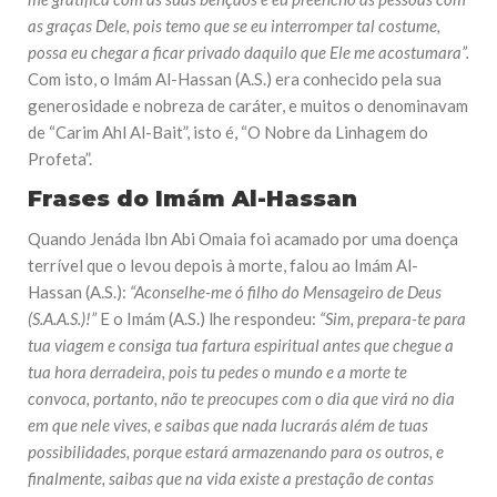
as graças Dele, pois temo que se eu interromper tal costume,
possa eu chegar a ficar privado daquilo que Ele me acostumara”.
Com isto, o Imám Al-Hassan (A.S.) era conhecido pela sua
generosidade e nobreza de caráter, e muitos o denominavam
de “Carim Ahl Al-Bait”, isto é, “O Nobre da Linhagem do
Profeta”.
Frases do Imám Al-Hassan
Quando Jenáda Ibn Abi Omaia foi acamado por uma doença
terrível que o levou depois à morte, falou ao Imám Al-
Hassan (A.S.):
“Aconselhe-me ó filho do Mensageiro de Deus
(S.A.A.S.)!”
E o Imám (A.S.) lhe respondeu:
“Sim, prepara-te para
tua viagem e consiga tua fartura espiritual antes que chegue a
tua hora derradeira, pois tu pedes o mundo e a morte te
convoca, portanto, não te preocupes com o dia que virá no dia
em que nele vives, e saibas que nada lucrarás além de tuas
possibilidades, porque estará armazenando para os outros, e
finalmente, saibas que na vida existe a prestação de contas