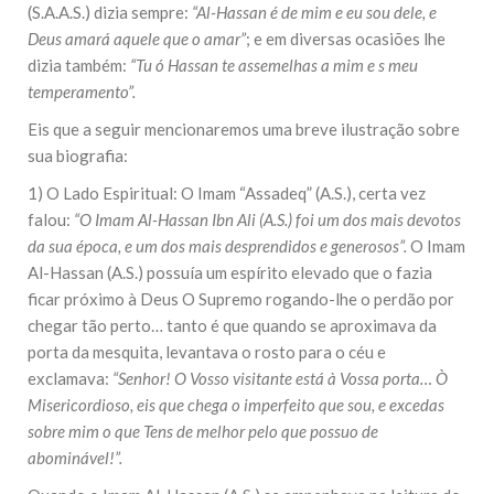
(S.A.A.S.) dizia sempre:
“Al-Hassan é de mim e eu sou dele, e
Deus amará aquele que o amar”
; e em diversas ocasiões lhe
dizia também:
“Tu ó Hassan te assemelhas a mim e s meu
temperamento”.
Eis que a seguir mencionaremos uma breve ilustração sobre
sua biografia:
1) O Lado Espiritual: O Imam “Assadeq” (A.S.), certa vez
falou:
“O Imam Al-Hassan Ibn Ali (A.S.) foi um dos mais devotos
da sua época, e um dos mais desprendidos e generosos”.
O Imam
Al-Hassan (A.S.) possuía um espírito elevado que o fazia
ficar próximo à Deus O Supremo rogando-lhe o perdão por
chegar tão perto… tanto é que quando se aproximava da
porta da mesquita, levantava o rosto para o céu e
exclamava:
“Senhor! O Vosso visitante está à Vossa porta… Ò
Misericordioso, eis que chega o imperfeito que sou, e excedas
sobre mim o que Tens de melhor pelo que possuo de
abominável!”.