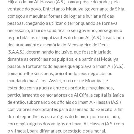
Hijra, o Imam Al-Hassan (A.S.) tomou posse do poder pela
vontade do povo. Entretanto Moáuiya, governante da Síria,
começou a maquinar formas de lograr e burlar a fé das
pessoas, chegando a utilizar o terror quando se tornava
necessário, a fim de solidificar o seu governo, perseguindo
os partidários e simpatizantes do Imam Ali (A.S.), insultando
declaradamente a memória do Mensageiro de Deus
(S.A.A.S.), determinando inclusive, que fosse injuriado
durante as oratórias nos púlpitos, e a partir daí Moáuiya
passou a torturar todo aquele que apoiava o Imam Ali (A.S.),
tomando-lhe seus bens, boicotando seus negócios ou
mandando matá-los . Assim, o terror de Moáuiya se
estendeu com a guerra entre os próprios muçulmanos,
particularmente os moradores de Al Cúfa, a capital islâmica
de então, subornando os oficiais do Imam Al-Hassan (A.S.)
com valores exorbitantes para dissensão do Exército, a fim
de entregar-lhe as estratégias do Imam, e por outro lado,
corrompia alguns dos amigos do Imam Al-Hassan (A.S.) com
o vil metal, para difamar seu prestígio e sua moral.