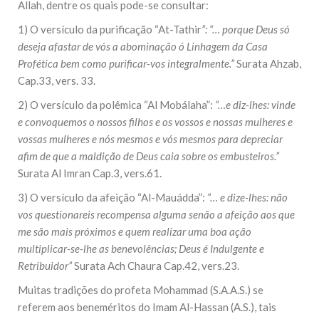
Allah, dentre os quais pode-se consultar:
1) O versículo da purificação “At-Tathir
”: “… porque Deus só
deseja afastar de vós a abominação ó Linhagem da Casa
Profética bem como purificar-vos integralmente.”
Surata Ahzab,
Cap.33, vers. 33.
2) O versículo da polêmica “Al Mobálaha”:
“…e diz-lhes: vinde
e convoquemos o nossos filhos e os vossos e nossas mulheres e
vossas mulheres e nós mesmos e vós mesmos para depreciar
afim de que a maldição de Deus caia sobre os embusteiros.”
Surata Al Imran Cap.3, vers.61.
3) O versículo da afeição “Al-Mauádda”:
“… e dize-lhes: não
vos questionareis recompensa alguma senão a afeição aos que
me são mais próximos e quem realizar uma boa ação
multiplicar-se-lhe as benevolências; Deus é Indulgente e
Retribuidor”
Surata Ach Chaura Cap.42, vers.23.
Muitas tradições do profeta Mohammad (S.A.A.S.) se
referem aos beneméritos do Imam Al-Hassan (A.S.), tais