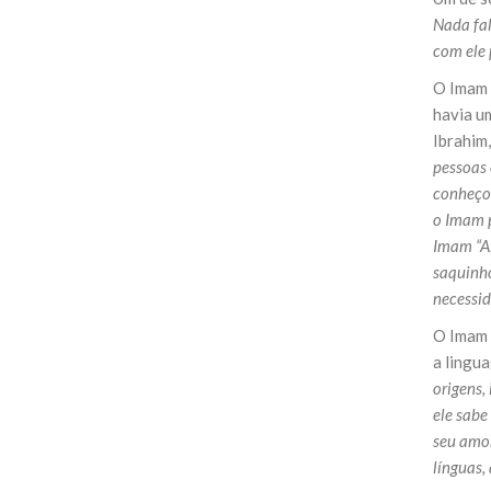
Nada fal
com ele
O Imam 
havia u
Ibrahim
pessoas 
conheço 
o Imam p
Imam “Al
saquinh
necessid
O Imam “
a lingu
origens,
ele sabe
seu amor
línguas,