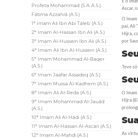
É o Ima
10 DE NOVEMBRO DE 2013
Profeta Mohammad (S.A.A.S.)
Ascar, n
Falecimento do Imam Ali Ibn Al-Hu
Fátima Azzahrá (A.S.)
Em nome de Deus, o Clemente, o Misericordioso!
O Imam 
relembramos o martírio do quarto Imam dos muçu
1° Imam Ali Ibn Abi Táleb (A.S.)
pai, Al
Hussein Ibn Ali Ibn Abi Táleb (A.S.), conhecido p
2° Imam Al-Hassan Ibn Ali (A.S.)
Hijra, 
por Sau
3° Imam Al-Hussein Ibn Ali (A.S.)
4° Imam Ali Ibn Al-Hussein (A.S.)
Seu
5° Imam Mohammad Al-Baqer
(A.S.)
Teve só
6° Imam Jaafar Assadeq (A.S.)
Seu
7° Imam Mussa Al-Kadhem (A.S.)
8° Imam Ali Al-Reda (A.S.)
O Imam 
Hijra (8
9° Imam Mohammad Al-Jauád
prolong
(A.S.)
10° Imam Ali Al-Hádi (A.S.)
Sua
11° Imam Al-Hassan Al-Ascari (A.S.)
As virt
12° Imam Al-Mahdi (A.S.)