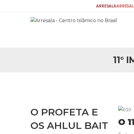
ARRESALA
ARRESAL
11° 
25 DE SETEMBRO DE 2010
Carta do Bispo da Flórida ao Pres
Por: Robert Bowan Tradução: Ahmed Ismail (Env
da Igreja Católica, tenente-coronel ex-combaten
verdade ao povo, sr. Presidente, sobre o terrori
terrorismo não
25 DE SETEMBRO DE 2010
As Sementes da Miséria e do Terr
O PROFETA E
Por: Ahmad Dallal Tradução: Ahmad Ismail Ainda
morte e destruição que abalaram Nova York em 
O 1
OS AHLUL BAIT
ter entrado numa guerra cultural e religiosa de 