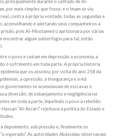
, principalmente durante o califado de Al-
, por mais simples que fosse; e o Imam se viu
eal, contra a própria vontade, todas as segundas e
so, aconselhando e alertando seus companheiros a
a prisão, pois Al-Mootamed o aprisionara por várias
ém encontrar algum subterfúgio para tal, então
l.
ntre o povo e caíram em depressão a economia, a
do o sofrimento em toda parte. A própria história
 epidemia que os assolou, por volta do ano 258 da
epidemias, a opressão, a insegurança e a má
 dos governantes se acumulavam de escravas e
louca diversão; de esbanjamento e negligência na
tes em toda a parte, impelindo o povo à rebelião
-Hassan “Al-Ascari” rejeitava a política do Estado e
itudes.
a depoimento, sob pressão e, finalmente os
 “o esperado”. As autoridades Abássidas observavam