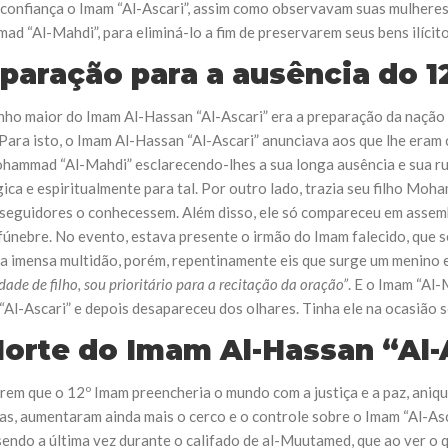
confiança o Imam “Al-Ascari”, assim como observavam suas mulheres, 
d “Al-Mahdi”, para eliminá-lo a fim de preservarem seus bens ilícit
paração para a ausência do 
ho maior do Imam Al-Hassan “Al-Ascari” era a preparação da nação 
 Para isto, o Imam Al-Hassan “Al-Ascari” anunciava aos que lhe eram
ohammad “Al-Mahdi” esclarecendo-lhes a sua longa ausência e sua r
ica e espiritualmente para tal. Por outro lado, trazia seu filho Mo
seguidores o conhecessem. Além disso, ele só compareceu em assemble
únebre. No evento, estava presente o irmão do Imam falecido, que se
a imensa multidão, porém, repentinamente eis que surge um menino e 
dade de filho, sou prioritário para a recitação da oração”
. E o Imam “Al-
“Al-Ascari” e depois desapareceu dos olhares. Tinha ele na ocasião 
orte do Imam Al-Hassan “Al-
rem que o 12º Imam preencheria o mundo com a justiça e a paz, aniqu
s, aumentaram ainda mais o cerco e o controle sobre o Imam “Al-Asca
 sendo a última vez durante o califado de al-Muutamed, que ao ver o