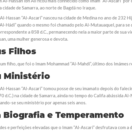
m Al-Hassan Ibn Ali ficou mais conhecido como Imam “Al-Ascari” por 
NOTÍCIAS
a cidade de Samarra, ao norte de Bagdá no Iraque.
ssein (A.S.)
3 DE JULHO DE 2014
 Diante da data em que
Al-Hassan “Al-Ascari” nasceu na cidade de Medina no ano de 232 Hij
Centro Islâmico no Bra
lmanos, o Imam Ali Ibn Al-
Relações Exteriores da
i “Al-Hádi” quando o mesmo foi chamado pelo Al-Mutauaquel, para se 
or “Zein Al-Ábidin” (Formosura
Na noite da quinta-feira, 03 de 
correspondente a 858 d.C., permanecendo nela a maior parte de sua 
sede, em São Paulo, o ex-minist
san, uma mulher generosa e devota.
do Irã, Sr. Kamal Kharrazi, que 
s Filhos
 um filho, que foi o Imam Mohammad “Al-Mahdi”, último dos Imámes
 Ministério
Al-Hassan “Al-Ascari” tomou posse de seu imamato depois do falecim
70 d.C.) na cidade de Samarra, ainda no tempo do Califa abássida Al-
ando-se seu ministério por apenas seis anos.
 Biografia e Temperamento
udes e perfeições elevadas que o Imam “Al-Ascari” desfrutava com a 