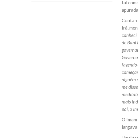
tal como
apurada 
Conta-n
Irã, me
conheci 
de Bani 
governan
Governo 
fazendo-
começara
alguém d
me disse
meditati
mais ind
pai, o I
O Imam 
largava 
Um de s