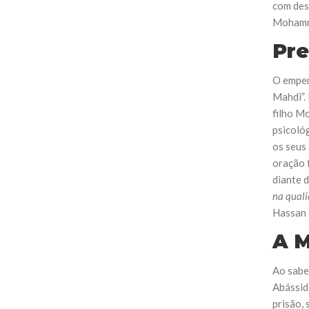
com des
Mohamma
Pre
O empen
Mahdi”.
filho M
psicológ
os seus 
oração f
diante d
na quali
Hassan 
A M
Ao sabe
Abássida
prisão,