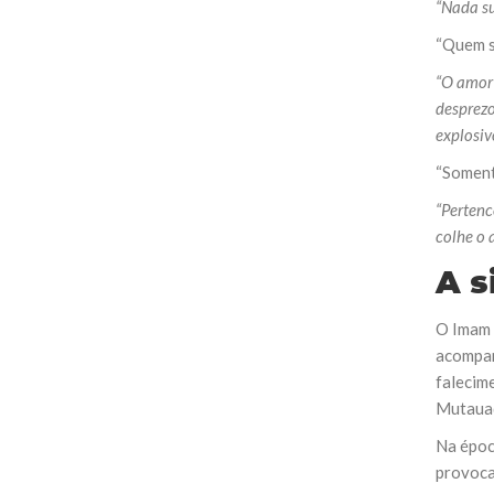
“Nada su
“Quem s
“O amor 
desprezo
explosiv
“Soment
“Pertenc
colhe o 
A s
O Imam A
acompan
falecime
Mutauaq
Na époc
provoca