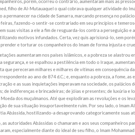
mpanheiros, porém, ocorreu o contrário, aumentaram mais as pressões
d, filho de Al-Mutauaquel o qual cobrava qualquer atividade do Imam
o a permanecer na cidade de Samarra, marcando presença no palácio r
-feiras, fazendo-o sentir-se contrariado em seu princípios e temero
em suas visitas a ele a fim de resguarda-los contra a perseguição e 
tilizando motivos infundados. Certa, vez quis aprisioná-lo, sem por
prender e torturar os companheiros do Imam de forma injusta e crue
ietações aumentaram nos países islâmicos, e a pobreza se alastrou e
a segurança, e se espalhou a pestilência em todo o Iraque, aumentan
ata que pereceram milhares e milhares de vítimas em consequência da
rrespondente ao ano de 874 d.C.; e, enquanto a pobreza, a fome, as 
tração e as suas inquietações imperavam na sociedade, os palácios
; de indiferenças e brincadeiras; de jóias e presentes; de luxúria e 
 Moeda dos muçulmanos. Até que explodiram as revoluções e os levan
ição de sua situação insuportavelmente ruim. Por seu lado, o Imam Al
stia Abássida, hostilizando-a desaprovando categoricamente suas at
o, as autoridades Abássidas o chamaram e aos seus companheiros par
naram, especialmente diante do ideal de seu filho, o Imam Mohammad