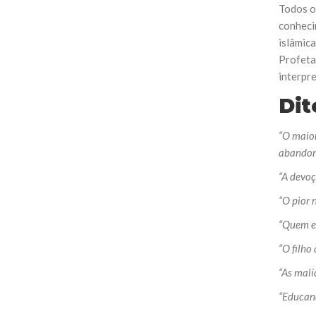
Todos o
conheci
islâmica
Profeta,
interpre
Dit
“O maior
abandona
“A devoç
“O pior 
“Quem ex
“O filho
“As malí
“Educand