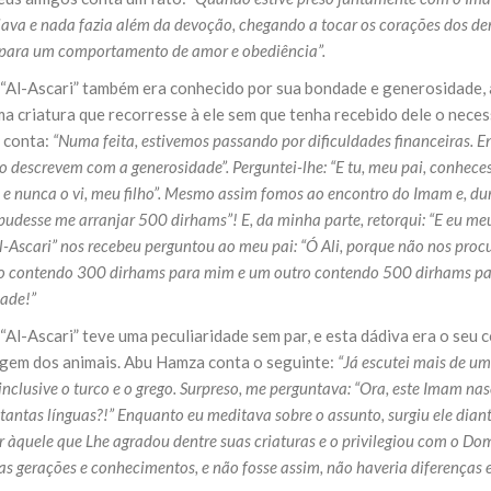
ava e nada fazia além da devoção, chegando a tocar os corações dos d
 para um comportamento de amor e obediência”.
“Al-Ascari” também era conhecido por sua bondade e generosidade, 
ma criatura que recorresse à ele sem que tenha recebido dele o ne
, conta:
“Numa feita, estivemos passando por dificuldades financeiras. E
o descrevem com a generosidade”. Perguntei-lhe: “E tu, meu pai, conhe
e nunca o vi, meu filho”. Mesmo assim fomos ao encontro do Imam e, d
udesse me arranjar 500 dirhams”! E, da minha parte, retorqui: “E eu m
-Ascari” nos recebeu perguntou ao meu pai: “Ó Ali, porque não nos proc
o contendo 300 dirhams para mim e um outro contendo 500 dirhams par
ade!”
Al-Ascari” teve uma peculiaridade sem par, e esta dádiva era o seu 
agem dos animais. Abu Hamza conta o seguinte:
“Já escutei mais de um
 inclusive o turco e o grego. Surpreso, me perguntava: “Ora, este Imam n
 tantas línguas?!” Enquanto eu meditava sobre o assunto, surgiu ele dia
 àquele que Lhe agradou dentre suas criaturas e o privilegiou com o Do
 as gerações e conhecimentos, e não fosse assim, não haveria diferenças e