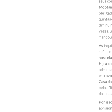
seus co
Mootame
obrigad
quintas
diminuír
vezes, u
mandou 
As inqu
saúde e 
nos rel
Hijra co
adminis
escravos
Casa da
pela afl
da dina
Por iss
aprisio