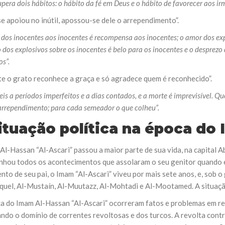
pera dois hábitos: o hábito da fé em Deus e o hábito de favorecer aos ir
e apoiou no inútil, apossou-se dele o arrependimento”.
dos inocentes aos inocentes é recompensa aos inocentes; o amor dos expl
 dos explosivos sobre os inocentes é belo para os inocentes e o desprezo
os”.
e o grato reconhece a graça e só agradece quem é reconhecido”.
eis a períodos imperfeitos e a dias contados, e a morte é imprevisível. 
arrependimento; para cada semeador o que colheu”.
ituação política na época do
l-Hassan “Al-Ascari” passou a maior parte de sua vida, na capital Abá
hou todos os acontecimentos que assolaram o seu genitor quando el
nto de seu pai, o Imam “Al-Ascari” viveu por mais sete anos, e, sob o
uel, Al-Mustaín, Al-Muutazz, Al-Mohtadi e Al-Mootamed. A situação
a do Imam Al-Hassan “Al-Ascari” ocorreram fatos e problemas em re
ndo o domínio de correntes revoltosas e dos turcos. A revolta contr