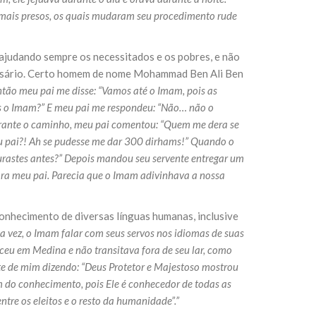
emais presos, os quais mudaram seu procedimento rude
ajudando sempre os necessitados e os pobres, e não
cessário. Certo homem de nome Mohammad Ben Ali Ben
ntão meu pai me disse: “Vamos até o Imam, pois as
ces o Imam?” E meu pai me respondeu: “Não… não o
urante o caminho, meu pai comentou: “Quem me dera se
eu pai?! Ah se pudesse me dar 300 dirhams!” Quando o
urastes antes?” Depois mandou seu servente entregar um
a meu pai. Parecia que o Imam adivinhava a nossa
conhecimento de diversas línguas humanas, inclusive
a vez, o Imam falar com seus servos nos idiomas de suas
asceu em Medina e não transitava fora de seu lar, como
nte de mim dizendo: “Deus Protetor e Majestoso mostrou
m do conhecimento, pois Ele é conhecedor de todas as
ntre os eleitos e o resto da humanidade”.”