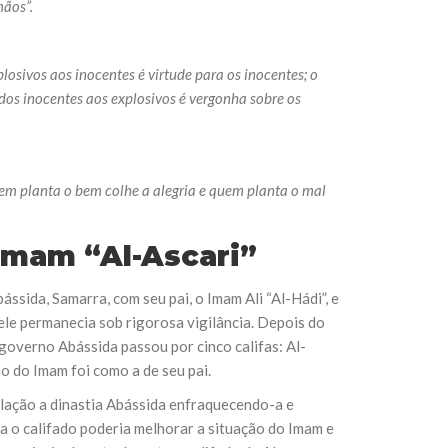
mãos”.
osivos aos inocentes é virtude para os inocentes; o
 dos inocentes aos explosivos é vergonha sobre os
Quem planta o bem colhe a alegria e quem planta o mal
 Imam “Al-Ascari”
ssida, Samarra, com seu pai, o Imam Ali “Al-Hádi”, e
e permanecia sob rigorosa vigilância. Depois do
 governo Abássida passou por cinco califas: Al-
 do Imam foi como a de seu pai.
lação a dinastia Abássida enfraquecendo-a e
a o califado poderia melhorar a situação do Imam e