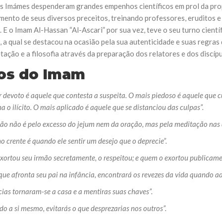
s Imámes despenderam grandes empenhos científicos em prol da pro
mento de seus diversos preceitos, treinando professores, eruditos e
. E o Imam Al-Hassan “Al-Ascari” por sua vez, teve o seu turno cien
 a qual se destacou na ocasião pela sua autenticidade e suas regras 
tação e a filosofia através da preparação dos relatores e dos discíp
os do Imam
 devoto é aquele que contesta a suspeita. O mais piedoso é aquele que c
 o ilícito. O mais aplicado é aquele que se distanciou das culpas”.
ão não é pelo excesso do jejum nem da oração, mas pela meditação nas 
no crente é quando ele sentir um desejo que o deprecie”.
ortou seu irmão secretamente, o respeitou; e quem o exortou publicame
 que afronta seu pai na infância, encontrará os revezes da vida quando ad
cias tornaram-se a casa e a mentiras suas chaves”.
o a si mesmo, evitarás o que desprezarias nos outros”.