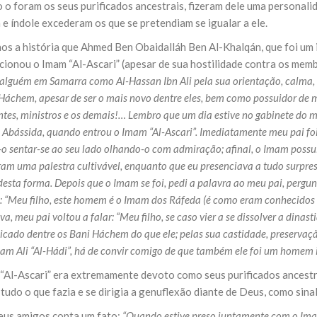
 o foram os seus purificados ancestrais, fizeram dele uma personali
e índole excederam os que se pretendiam se igualar a ele.
os a história que Ahmed Ben Obaidalláh Ben Al-Khalqán, que foi um
ncionou o Imam “Al-Ascari” (apesar de sua hostilidade contra os me
alguém em Samarra como Al-Hassan Ibn Ali pela sua orientação, calma, ca
Háchem, apesar de ser o mais novo dentre eles, bem como possuidor de m
tes, ministros e os demais!… Lembro que um dia estive no gabinete do m
Abássida, quando entrou o Imam “Al-Ascari”. Imediatamente meu pai foi 
o sentar-se ao seu lado olhando-o com admiração; afinal, o Imam possu
m uma palestra cultivável, enquanto que eu presenciava a tudo surpreso
esta forma. Depois que o Imam se foi, pedi a palavra ao meu pai, pergu
: “Meu filho, este homem é o Imam dos Ráfeda (é como eram conhecidos o
va, meu pai voltou a falar: “Meu filho, se caso vier a se dissolver a dina
icado dentre os Bani Háchem do que ele; pelas sua castidade, preservaçã
mam Ali “Al-Hádi”, há de convir comigo de que também ele foi um homem in
“Al-Ascari” era extremamente devoto como seus purificados ancestr
tudo o que fazia e se dirigia a genuflexão diante de Deus, como sin
eus amigos conta um fato:
“Quando estive preso juntamente com o Imam,