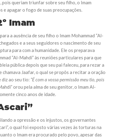
pois queriam triunfar sobre seu filho, o Imam
os e apagar o fogo de suas preocupações.
12º Imam
para a ausência de seu filho o Imam Mohammad “Al-
 chegados e a seus seguidores o nascimento de seu
uptura para com a humanidade. Ele os preparava
hammad “Al-Mahdi” às reuniões particulares para que
ia pública depois que seu pai faleceu, para rezar a
 chamava Jaafar, o qual se propôs a recitar a oração
diz ao seu tio:
“É com a vossa permissão meu tio, pois
Mahdi” orou pela alma de seu genitor, o Imam Al-
somente cinco anos de idade.
Ascari”
ilando a opressão e os injustos, os governantes
ri”, o qual foi exposto várias vezes às torturas na
 quanto o Imam era procurado pelo povo, apesar das