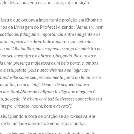
dade destacada entre as pessoas, cuja posição
 ilustre que ocupava importante posição em Khom no
mbros da Linhagem do Profeta) dizendo:
“Jamais vi nem
stidade, fidalguia e importância entre sua gente e os
oral impecável e de virtude impar no conceito dos
eu pai Obaidallah, que ocupava o cargo de ministro no
ao seu encontro e o abraçou, beijando-lhe o rosto e
ía uma presença majestosa e um belo porte, e, ambos
 e estupefato, pois nunca vira meu pai agir com
ntando-lhe sobre seu procedimento junto ao Imam e ele
s xiitas, na ocasião)”. Depois de pequena pausa
stia dos Bani Abbas no califado te digo que ninguém é
o, devoção, fé e bom caráter! Se tivesses conhecido seu
tegro, virtuoso, nobre, bom e devoto”.”
ais. Quando a hora da oração se aproximava, ele
al de humildade diante do Senhor dos mundos.
 ele jejuava durante o dia e orava durante a noite.