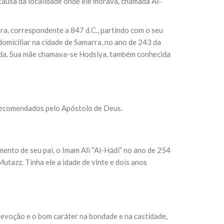
causa da localidade onde ele morava, chamada Al-
ra, correspondente a 847 d.C., partindo com o seu
sil recebe o ex-ministro das
 República Islâmica do Irã
domiciliar na cidade de Samarra, no ano de 243 da
Abril, o Centro Islâmico no Brasil recebeu em sua
vida. Sua mãe chamava-se Hodsiya, também conhecida
ro das Relações Exteriores da República Islâmica
encontra-se visitando
 recomendados pelo Apóstolo de Deus.
ento de seu pai, o Imam Ali “Al-Hádi” no ano de 254
Mutazz. Tinha ele a idade de vinte e dois anos
devoção e o bom caráter na bondade e na castidade,