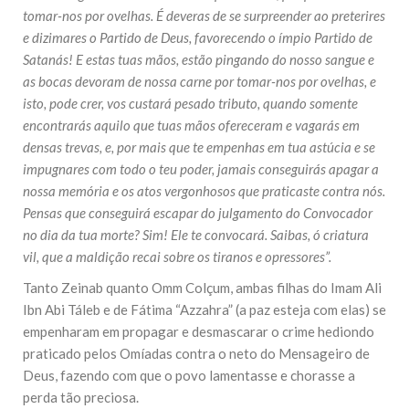
tomar-nos por ovelhas. É deveras de se surpreender ao preterires
e dizimares o Partido de Deus, favorecendo o ímpio Partido de
Satanás! E estas tuas mãos, estão pingando do nosso sangue e
as bocas devoram de nossa carne por tomar-nos por ovelhas, e
isto, pode crer, vos custará pesado tributo, quando somente
encontrarás aquilo que tuas mãos ofereceram e vagarás em
densas trevas, e, por mais que te empenhas em tua astúcia e se
impugnares com todo o teu poder, jamais conseguirás apagar a
nossa memória e os atos vergonhosos que praticaste contra nós.
Pensas que conseguirá escapar do julgamento do Convocador
no dia da tua morte? Sim! Ele te convocará. Saibas, ó criatura
vil, que a maldição recai sobre os tiranos e opressores”.
Tanto Zeinab quanto Omm Colçum, ambas filhas do Imam Ali
Ibn Abi Táleb e de Fátima “Azzahra” (a paz esteja com elas) se
empenharam em propagar e desmascarar o crime hediondo
praticado pelos Omíadas contra o neto do Mensageiro de
Deus, fazendo com que o povo lamentasse e chorasse a
perda tão preciosa.