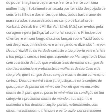
do poder imaginava deparar-se frente a frente com uma
mulher frágil, totalmente arrasada por ter sido despojada de
seus três filhos e dos entes queridos, todos barbaramente
massacrados e assassinados no campo de batalha de
Karbalá. Zeinab Bent Ali Ibn Abi Táleb (A.S.) se revelou pela
coragem e pela justiça, tal como foi seu pai, o Príncipe dos
Crentes, e em seu longo discurso lançou sobre Yazid todo o
seu desprezo, diminuindo-o e ameaçando-o dizendo:
“… e por
Deus, ó Yazid! Tu na verdade cortaste a tua própria pele e feriste
a tua própria carne, e terá que responder ao Mensageiro de Deus
com coerência de tudo que praticaste ao derramar o sangue de
sua descendência, e profanaste as mulheres de sua Casa e de
sua prole, que é sangue de seu sangue e carne de sua carne e, na
certeza, Deus os reunirá e lhes fará justiça… e eu te conjuro de
que, apesar de passar de mim o destino, eis que me encontro
diante de ti, para que eu possa te minimizar na condição de tua
categoria e proclamar diante do mundo a tua infâmia e
aumentar a tua desmoralização, porém, naturalmente, com
olhos mergulhados na tristeza e o peito vazio, por pretenderes