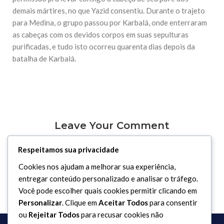
demais mártires, no que Yazid consentiu. Durante o trajeto
para Medina, o grupo passou por Karbalá, onde enterraram
as cabeças com os devidos corpos em suas sepulturas
purificadas, e tudo isto ocorreu quarenta dias depois da
batalha de Karbalá.
Leave Your Comment
Respeitamos sua privacidade
Você precisa fazer o
login
para publicar um comentário.
Cookies nos ajudam a melhorar sua experiência,
entregar conteúdo personalizado e analisar o tráfego.
Você pode escolher quais cookies permitir clicando em
Personalizar
. Clique em
Aceitar Todos
para consentir
ou
Rejeitar Todos
para recusar cookies não