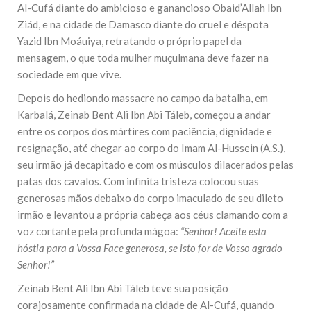
Al-Cufá diante do ambicioso e ganancioso Obaid’Allah Ibn
Ziád, e na cidade de Damasco diante do cruel e déspota
Yazid Ibn Moáuiya, retratando o próprio papel da
mensagem, o que toda mulher muçulmana deve fazer na
sociedade em que vive.
Depois do hediondo massacre no campo da batalha, em
Karbalá, Zeinab Bent Ali Ibn Abi Táleb, começou a andar
entre os corpos dos mártires com paciência, dignidade e
resignação, até chegar ao corpo do Imam Al-Hussein (A.S.),
seu irmão já decapitado e com os músculos dilacerados pelas
patas dos cavalos. Com infinita tristeza colocou suas
generosas mãos debaixo do corpo imaculado de seu dileto
irmão e levantou a própria cabeça aos céus clamando com a
voz cortante pela profunda mágoa:
“Senhor! Aceite esta
hóstia para a Vossa Face generosa, se isto for de Vosso agrado
Senhor!”
Zeinab Bent Ali Ibn Abi Táleb teve sua posição
corajosamente confirmada na cidade de Al-Cufá, quando