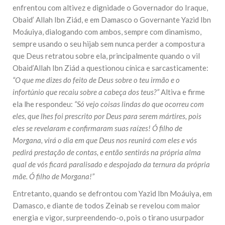
enfrentou com altivez e dignidade o Governador do Iraque,
Obaid’ Allah Ibn Ziád, e em Damasco o Governante Yazid Ibn
Moáuiya, dialogando com ambos, sempre com dinamismo,
sempre usando o seu hijab sem nunca perder a compostura
que Deus retratou sobre ela, principalmente quando o vil
Obaid’Allah Ibn Ziád a questionou cínica e sarcasticamente:
“O que me dizes do feito de Deus sobre o teu irmão e o
infortúnio que recaiu sobre a cabeça dos teus?”
Altiva e firme
ela lhe respondeu:
“Só vejo coisas lindas do que ocorreu com
eles, que lhes foi prescrito por Deus para serem mártires, pois
eles se revelaram e confirmaram suas raízes! Ó filho de
Morgana, virá o dia em que Deus nos reunirá com eles e vós
pedirá prestação de contas, e então sentirás na própria alma
qual de vós ficará paralisado e despojado da ternura da própria
mãe. Ó filho de Morgana!”
Entretanto, quando se defrontou com Yazid Ibn Moáuiya, em
Damasco, e diante de todos Zeinab se revelou com maior
energia e vigor, surpreendendo-o, pois o tirano usurpador