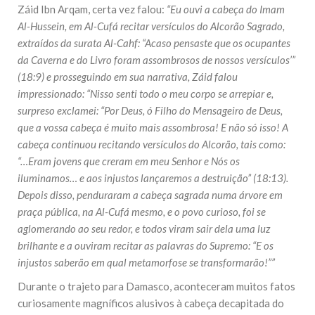
Záid Ibn Arqam, certa vez falou:
“Eu ouvi a cabeça do Imam
Al-Hussein, em Al-Cufá recitar versículos do Alcorão Sagrado,
extraídos da surata Al-Cahf: “Acaso pensaste que os ocupantes
da Caverna e do Livro foram assombrosos de nossos versículos’”
(18:9) e prosseguindo em sua narrativa, Záid falou
impressionado: “Nisso senti todo o meu corpo se arrepiar e,
surpreso exclamei: “Por Deus, ó Filho do Mensageiro de Deus,
que a vossa cabeça é muito mais assombrosa! E não só isso! A
cabeça continuou recitando versículos do Alcorão, tais como:
“…Eram jovens que creram em meu Senhor e Nós os
iluminamos… e aos injustos lançaremos a destruição” (18:13).
Depois disso, penduraram a cabeça sagrada numa árvore em
praça pública, na Al-Cufá mesmo, e o povo curioso, foi se
aglomerando ao seu redor, e todos viram sair dela uma luz
brilhante e a ouviram recitar as palavras do Supremo: “E os
injustos saberão em qual metamorfose se transformarão!””
Durante o trajeto para Damasco, aconteceram muitos fatos
curiosamente magníficos alusivos à cabeça decapitada do