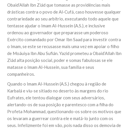
Obaid’Allah Ibn Ziád que tomasse as providências mais
drásticas contra o povo de Al-Cufá, caso houvesse qualquer
contrariedade ao seu arbítrio, executando todo aquele que
tentasse ajudar o Imam Al-Hussein (A.S.), e inclusive
ordenou ao governador que preparasse um poderoso
Exército comandado por Omar Ibn Saad para investir contra
o Imam, se este se recusasse mais uma vez em apoiar o filho
de Moáuiya Ibn Abu Sufián. Yazid prometeu a Obaid’Allah Ibn
Ziád alta posição social, poder e somas fabulosas se ele
matasse o Imam Al-Hussein, sua família e seus
companheiros.
Quando o Imam Al-Hussein (A.S.) chegou à região de
Karbalá e viu-se sitiado no deserto às margens do rio
Eufrates, ele tentou dialogar com seus adversários,
alertando-os de sua posição e parentesco com a filha do
Profeta Mohammad, questionando-os sobre os motivos que
os levaram a guerrear contra ele e matá-lo junto com os
seus. Infelizmente foi em vão, pois nada disso os demovia de