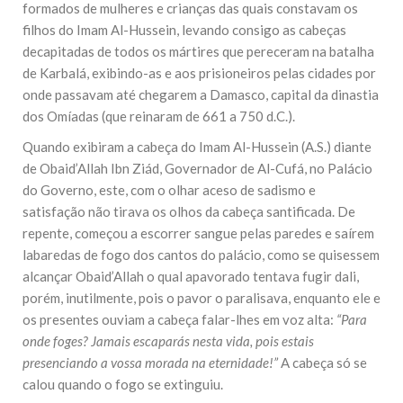
formados de mulheres e crianças das quais constavam os
filhos do Imam Al-Hussein, levando consigo as cabeças
decapitadas de todos os mártires que pereceram na batalha
de Karbalá, exibindo-as e aos prisioneiros pelas cidades por
onde passavam até chegarem a Damasco, capital da dinastia
dos Omíadas (que reinaram de 661 a 750 d.C.).
Quando exibiram a cabeça do Imam Al-Hussein (A.S.) diante
de Obaid’Allah Ibn Ziád, Governador de Al-Cufá, no Palácio
do Governo, este, com o olhar aceso de sadismo e
satisfação não tirava os olhos da cabeça santificada. De
repente, começou a escorrer sangue pelas paredes e saírem
labaredas de fogo dos cantos do palácio, como se quisessem
alcançar Obaid’Allah o qual apavorado tentava fugir dali,
porém, inutilmente, pois o pavor o paralisava, enquanto ele e
os presentes ouviam a cabeça falar-lhes em voz alta:
“Para
onde foges? Jamais escaparás nesta vida, pois estais
presenciando a vossa morada na eternidade!”
A cabeça só se
calou quando o fogo se extinguiu.