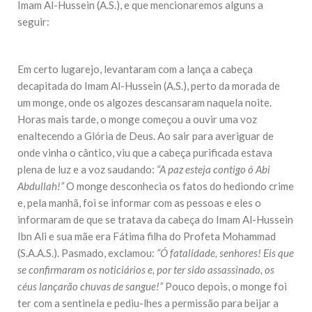
Imam Al-Hussein (A.S.), e que mencionaremos alguns a
seguir:
Em certo lugarejo, levantaram com a lança a cabeça
decapitada do Imam Al-Hussein (A.S.), perto da morada de
um monge, onde os algozes descansaram naquela noite.
Horas mais tarde, o monge começou a ouvir uma voz
enaltecendo a Glória de Deus. Ao sair para averiguar de
onde vinha o cântico, viu que a cabeça purificada estava
plena de luz e a voz saudando:
“A paz esteja contigo ó Abi
Abdullah!”
O monge desconhecia os fatos do hediondo crime
e, pela manhã, foi se informar com as pessoas e eles o
informaram de que se tratava da cabeça do Imam Al-Hussein
Ibn Ali e sua mãe era Fátima filha do Profeta Mohammad
(S.A.A.S.). Pasmado, exclamou:
“Ó fatalidade, senhores! Eis que
se confirmaram os noticiários e, por ter sido assassinado, os
céus lançarão chuvas de sangue!”
Pouco depois, o monge foi
ter com a sentinela e pediu-lhes a permissão para beijar a