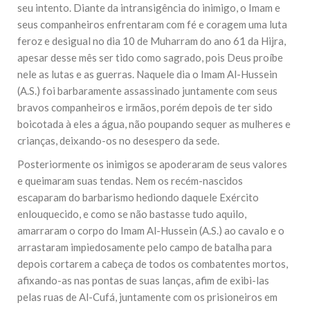
seu intento. Diante da intransigência do inimigo, o Imam e
seus companheiros enfrentaram com fé e coragem uma luta
feroz e desigual no dia 10 de Muharram do ano 61 da Hijra,
apesar desse mês ser tido como sagrado, pois Deus proíbe
nele as lutas e as guerras. Naquele dia o Imam Al-Hussein
(A.S.) foi barbaramente assassinado juntamente com seus
bravos companheiros e irmãos, porém depois de ter sido
boicotada à eles a água, não poupando sequer as mulheres e
crianças, deixando-os no desespero da sede.
Posteriormente os inimigos se apoderaram de seus valores
e queimaram suas tendas. Nem os recém-nascidos
escaparam do barbarismo hediondo daquele Exército
enlouquecido, e como se não bastasse tudo aquilo,
amarraram o corpo do Imam Al-Hussein (A.S.) ao cavalo e o
arrastaram impiedosamente pelo campo de batalha para
depois cortarem a cabeça de todos os combatentes mortos,
afixando-as nas pontas de suas lanças, afim de exibi-las
pelas ruas de Al-Cufá, juntamente com os prisioneiros em