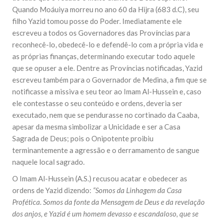
Quando Moáuiya morreu no ano 60 da Hijra (683 d.C), seu
filho Yazid tomou posse do Poder. Imediatamente ele
escreveu a todos os Governadores das Províncias para
reconhecê-lo, obedecê-lo e defendê-lo com a própria vida e
as próprias finanças, determinando executar todo aquele
que se opuser a ele. Dentre as Províncias notificadas, Yazid
escreveu também para o Governador de Medina, a fim que se
notificasse a missiva e seu teor ao Imam Al-Hussein e, caso
ele contestasse o seu conteúdo e ordens, deveria ser
executado, nem que se pendurasse no cortinado da Caaba,
apesar da mesma simbolizar a Unicidade e ser a Casa
Sagrada de Deus; pois o Onipotente proibiu
terminantemente a agressão e o derramamento de sangue
naquele local sagrado.
O Imam Al-Hussein (A.S.) recusou acatar e obedecer as
ordens de Yazid dizendo:
“Somos da Linhagem da Casa
Profética. Somos da fonte da Mensagem de Deus e da revelação
dos anjos, e Yazid é um homem devasso e escandaloso, que se