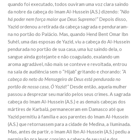
quando foi executado, todos ouviram uma voz clara saindo
da nobre da cabeça do Imam Al-Hussein (A.S.) dizendo:
“Não
há poder nem força maior que Deus Supremo!”
Depois disso,
Yazid ordenou a retirada da cabeça sagrada e penduraram-
na no portão do Palácio. Mas, quando Hend Bent Omar Ibn
Suhél, uma das esposas de Yazid, viu a cabeça do Al-Hussein
pendurada no portão de sua casa, uma luz saindo dela, o
sangue ainda gotejante e não coagulado, exalando um
aroma agradável, não mais se conteve e revoltada, entrou
na sala de audiência sem o “Hijab” gritando e chorando:
“A
cabeça do neto do Mensageiro de Deus está pendurada no
portão de nossa casa, Ó Yazid!”
Desde então, aquela mulher
passou a desprezar seu marido pelos seus crimes. A sagrada
cabeça do Imam Al-Hussein (A.S.) e as demais cabeças dos
mártires de Karbalá, permaneceram em Damasco até que
Yazid permitiu à família e aos parentes do Imam Al-Hussein
(A.S.) que retornassem para a cidade de Medina, a Iluminada.
Mas, antes de partir, o Imam Ali Ibn Al-Hussein (A.S.) pediu a
permissão pra levar consigo a cabeça de seu pai e dos