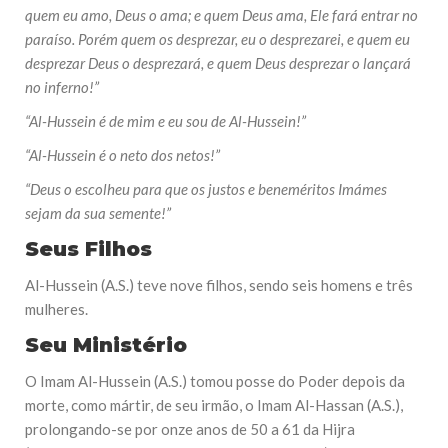
quem eu amo, Deus o ama; e quem Deus ama, Ele fará entrar no
paraíso. Porém quem os desprezar, eu o desprezarei, e quem eu
desprezar Deus o desprezará, e quem Deus desprezar o lançará
no inferno!”
“Al-Hussein é de mim e eu sou de Al-Hussein!”
“Al-Hussein é o neto dos netos!”
“Deus o escolheu para que os justos e beneméritos Imámes
sejam da sua semente!”
Seus Filhos
Al-Hussein (A.S.) teve nove filhos, sendo seis homens e três
mulheres.
Seu Ministério
O Imam Al-Hussein (A.S.) tomou posse do Poder depois da
morte, como mártir, de seu irmão, o Imam Al-Hassan (A.S.),
prolongando-se por onze anos de 50 a 61 da Hijra