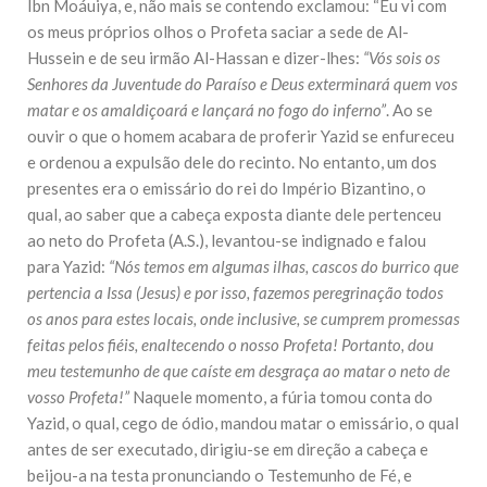
Ibn Moáuiya, e, não mais se contendo exclamou: “Eu vi com
os meus próprios olhos o Profeta saciar a sede de Al-
Hussein e de seu irmão Al-Hassan e dizer-lhes:
“Vós sois os
Senhores da Juventude do Paraíso e Deus exterminará quem vos
matar e os amaldiçoará e lançará no fogo do inferno”
. Ao se
ouvir o que o homem acabara de proferir Yazid se enfureceu
e ordenou a expulsão dele do recinto. No entanto, um dos
presentes era o emissário do rei do Império Bizantino, o
qual, ao saber que a cabeça exposta diante dele pertenceu
ao neto do Profeta (A.S.), levantou-se indignado e falou
para Yazid:
“Nós temos em algumas ilhas, cascos do burrico que
pertencia a Issa (Jesus) e por isso, fazemos peregrinação todos
os anos para estes locais, onde inclusive, se cumprem promessas
feitas pelos fiéis, enaltecendo o nosso Profeta! Portanto, dou
meu testemunho de que caíste em desgraça ao matar o neto de
vosso Profeta!”
Naquele momento, a fúria tomou conta do
Yazid, o qual, cego de ódio, mandou matar o emissário, o qual
antes de ser executado, dirigiu-se em direção a cabeça e
beijou-a na testa pronunciando o Testemunho de Fé, e