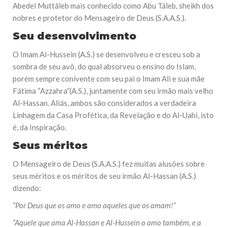
Abedel Muttâleb mais conhecido como Abu Táleb, sheikh dos
nobres e protetor do Mensageiro de Deus (S.A.A.S.).
Seu desenvolvimento
O Imam Al-Hussein (A.S.) se desenvolveu e cresceu sob a
sombra de seu avô, do qual absorveu o ensino do Islam,
porém sempre conivente com seu pai o Imam Ali e sua mãe
Fátima “Azzahra”(A.S.), juntamente com seu irmão mais velho
Al-Hassan. Aliás, ambos são considerados a verdadeira
Linhagem da Casa Profética, da Revelação e do Al-Uahi, isto
é, da Inspiração.
Seus méritos
O Mensageiro de Deus (S.A.A.S.) fez muitas alusões sobre
seus méritos e os méritos de seu irmão Al-Hassan (A.S.)
dizendo:
“Por Deus que os amo e amo aqueles que os amam!”
“Aquele que ama Al-Hassan e Al-Hussein o amo também, e a