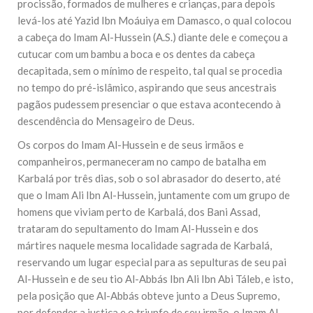
procissão, formados de mulheres e crianças, para depois
levá-los até Yazid Ibn Moáuiya em Damasco, o qual colocou
a cabeça do Imam Al-Hussein (A.S.) diante dele e começou a
cutucar com um bambu a boca e os dentes da cabeça
decapitada, sem o mínimo de respeito, tal qual se procedia
no tempo do pré-islâmico, aspirando que seus ancestrais
pagãos pudessem presenciar o que estava acontecendo à
descendência do Mensageiro de Deus.
Os corpos do Imam Al-Hussein e de seus irmãos e
companheiros, permaneceram no campo de batalha em
Karbalá por três dias, sob o sol abrasador do deserto, até
que o Imam Ali Ibn Al-Hussein, juntamente com um grupo de
homens que viviam perto de Karbalá, dos Bani Assad,
trataram do sepultamento do Imam Al-Hussein e dos
mártires naquele mesma localidade sagrada de Karbalá,
reservando um lugar especial para as sepulturas de seu pai
Al-Hussein e de seu tio Al-Abbás Ibn Ali Ibn Abi Táleb, e isto,
pela posição que Al-Abbás obteve junto a Deus Supremo,
por defender a justiça e o triunfo de seu irmão, o Imam Al-