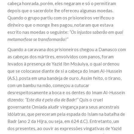
cabeça honrada, porém, eles negaram e só o permitiram
depois que o sacerdote lhe ofereceu algumas moedas.
Quando o grupo partiu com os prisioneiros verificou o
dinheiro que o monge lhes pagou, notaram que estava
escrito nas moedas o seguinte:
“Os injustos saberão em qual
metamorfose se transformarão!”
Quando a caravana dos prisioneiros chegou a Damasco com
as cabeças dos mártires, envolvidos com panos, foram
levados à presença de Yazid Ibn Moáuiya, o qual ordenou
que se colocasse diante de si a cabeça do Imam Al-Hussein
(A.S.), posta em uma bandeja de ouro. Assim feito, o tirano,
com um bambu na mão, começou a cutucar
desrespeitosamente a boca e os dentes do Imam Al-Hussein
dizendo:
“Este dia é pelo dia de Badr!”
Quis o cruel
governante Omíada aludir vingança para seus ancestrais
idólatras, que pereceram pela espada do Islam na batalha de
Badr (ano 2 da Hijra, ou seja, em 624 d.C). Entretanto, um
dos presentes, ao ouvir as expressões vingativas de Yazid