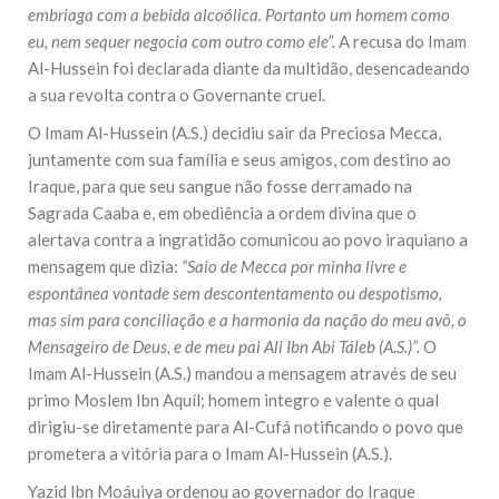
embriaga com a bebida alcoólica. Portanto um homem como
eu, nem sequer negocia com outro como ele”.
A recusa do Imam
Al-Hussein foi declarada diante da multidão, desencadeando
a sua revolta contra o Governante cruel.
O Imam Al-Hussein (A.S.) decidiu sair da Preciosa Mecca,
juntamente com sua família e seus amigos, com destino ao
Iraque, para que seu sangue não fosse derramado na
Sagrada Caaba e, em obediência a ordem divina que o
alertava contra a ingratidão comunicou ao povo iraquiano a
mensagem que dizia:
“Saio de Mecca por minha livre e
espontânea vontade sem descontentamento ou despotismo,
mas sim para conciliação e a harmonia da nação do meu avô, o
Mensageiro de Deus, e de meu pai Ali Ibn Abi Táleb (A.S.)”.
O
Imam Al-Hussein (A.S.) mandou a mensagem através de seu
primo Moslem Ibn Aquíl; homem integro e valente o qual
dirigiu-se diretamente para Al-Cufá notificando o povo que
prometera a vitória para o Imam Al-Hussein (A.S.).
Yazid Ibn Moáuiya ordenou ao governador do Iraque