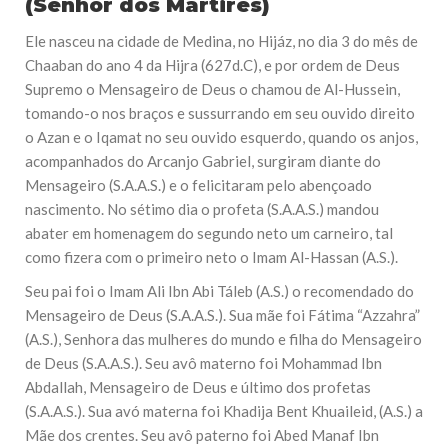
(Senhor dos Mártires)
Ele nasceu na cidade de Medina, no Hijáz, no dia 3 do mês de
Chaaban do ano 4 da Hijra (627d.C), e por ordem de Deus
Supremo o Mensageiro de Deus o chamou de Al-Hussein,
tomando-o nos braços e sussurrando em seu ouvido direito
o Azan e o Iqamat no seu ouvido esquerdo, quando os anjos,
acompanhados do Arcanjo Gabriel, surgiram diante do
Mensageiro (S.A.A.S.) e o felicitaram pelo abençoado
nascimento. No sétimo dia o profeta (S.A.A.S.) mandou
abater em homenagem do segundo neto um carneiro, tal
como fizera com o primeiro neto o Imam Al-Hassan (A.S.).
Seu pai foi o Imam Ali Ibn Abi Táleb (A.S.) o recomendado do
Mensageiro de Deus (S.A.A.S.). Sua mãe foi Fátima “Azzahra”
(A.S.), Senhora das mulheres do mundo e filha do Mensageiro
de Deus (S.A.A.S.). Seu avô materno foi Mohammad Ibn
Abdallah, Mensageiro de Deus e último dos profetas
(S.A.A.S.). Sua avó materna foi Khadija Bent Khuaileid, (A.S.) a
Mãe dos crentes. Seu avô paterno foi Abed Manaf Ibn