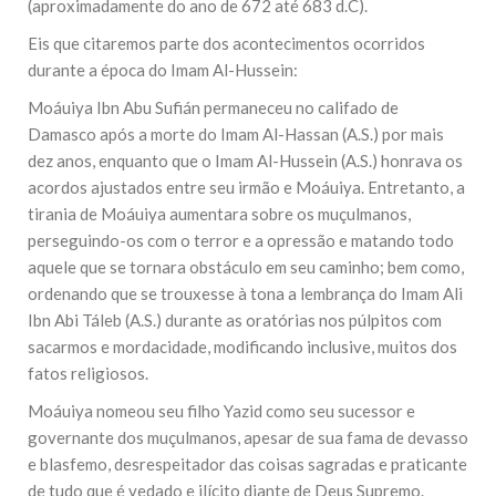
(aproximadamente do ano de 672 até 683 d.C).
Eis que citaremos parte dos acontecimentos ocorridos
durante a época do Imam Al-Hussein:
Moáuiya Ibn Abu Sufián permaneceu no califado de
Damasco após a morte do Imam Al-Hassan (A.S.) por mais
dez anos, enquanto que o Imam Al-Hussein (A.S.) honrava os
acordos ajustados entre seu irmão e Moáuiya. Entretanto, a
tirania de Moáuiya aumentara sobre os muçulmanos,
perseguindo-os com o terror e a opressão e matando todo
aquele que se tornara obstáculo em seu caminho; bem como,
ordenando que se trouxesse à tona a lembrança do Imam Ali
Ibn Abi Táleb (A.S.) durante as oratórias nos púlpitos com
sacarmos e mordacidade, modificando inclusive, muitos dos
fatos religiosos.
Moáuiya nomeou seu filho Yazid como seu sucessor e
governante dos muçulmanos, apesar de sua fama de devasso
e blasfemo, desrespeitador das coisas sagradas e praticante
de tudo que é vedado e ilícito diante de Deus Supremo.