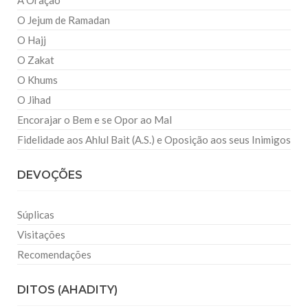
A Oração
O Jejum de Ramadan
O Hajj
O Zakat
O Khums
O Jihad
Encorajar o Bem e se Opor ao Mal
Fidelidade aos Ahlul Bait (A.S.) e Oposição aos seus Inimigos
DEVOÇÕES
Súplicas
Visitações
Recomendações
DITOS (AHADITY)