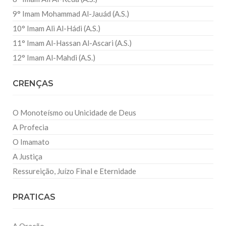
9° Imam Mohammad Al-Jauád (A.S.)
10° Imam Ali Al-Hádi (A.S.)
11° Imam Al-Hassan Al-Ascari (A.S.)
12° Imam Al-Mahdi (A.S.)
CRENÇAS
O Monoteísmo ou Unicidade de Deus
A Profecia
O Imamato
A Justiça
Ressureição, Juízo Final e Eternidade
PRATICAS