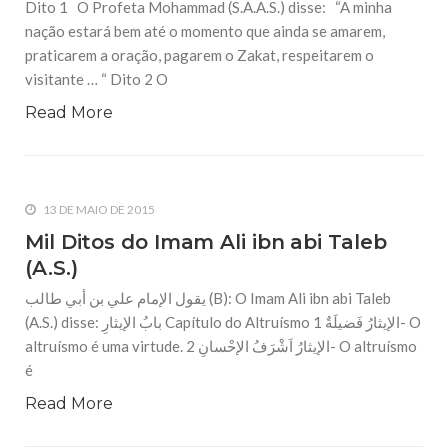
Dito 1 O Profeta Mohammad (S.A.A.S.) disse: “A minha
nação estará bem até o momento que ainda se amarem,
26 DE SETEMBRO DE 2014
praticarem a oração, pagarem o Zakat, respeitarem o
Educação e Conhecimento
visitante … “ Dito 2 O
O Profeta Mohammad (S.A.A.S.) disse: “Eduquem os seus
filhos ao amor ao seu Profeta, aos Ahlul Bait e a leitura do
Alcorão”. O Profeta Mohammad (S.A.A.S.) disse: “O melhor
Read More
da vida terrena e da eterna
26 DE SETEMBRO DE 2014
Ética e Bom Comportamento
O Profeta Mohammad (S.A.A.S.) disse: “Aquele que indica o
13 DE MAIO DE 2015
bem é igual ao que o pratica”. O Profeta Mohammad
(S.A.A.S.) disse: “A devoção que caminha junto a atos ilícitos
Mil Ditos do Imam Ali ibn abi Taleb
é como uma construção na areia”. O
(A.S.)
يقول الإمام علي بن أبي طالب (B): O Imam Ali ibn abi Taleb
(A.S.) disse: بابُ الإيثارِ Capítulo do Altruísmo الإيثارُ فَضيلَةٌ 1- O
altruísmo é uma virtude. الإيثارُ اَشْرَفُ الإحْسانِ 2- O altruísmo
é
Read More