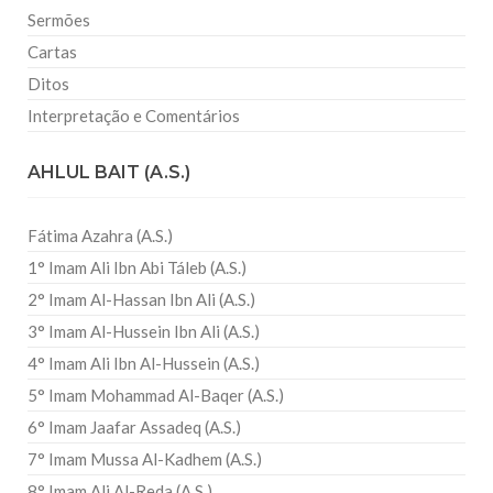
Sermões
Cartas
Ditos
Interpretação e Comentários
AHLUL BAIT (A.S.)
Fátima Azahra (A.S.)
1° Imam Ali Ibn Abi Táleb (A.S.)
2° Imam Al-Hassan Ibn Ali (A.S.)
3° Imam Al-Hussein Ibn Ali (A.S.)
4° Imam Ali Ibn Al-Hussein (A.S.)
5° Imam Mohammad Al-Baqer (A.S.)
6° Imam Jaafar Assadeq (A.S.)
7° Imam Mussa Al-Kadhem (A.S.)
8° Imam Ali Al-Reda (A.S.)