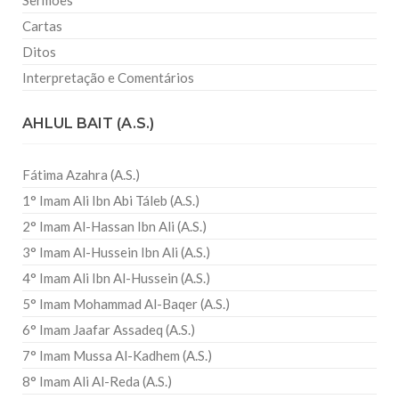
Sermões
Cartas
Ditos
Interpretação e Comentários
AHLUL BAIT (A.S.)
Fátima Azahra (A.S.)
1° Imam Ali Ibn Abi Táleb (A.S.)
2° Imam Al-Hassan Ibn Ali (A.S.)
3° Imam Al-Hussein Ibn Ali (A.S.)
4° Imam Ali Ibn Al-Hussein (A.S.)
5° Imam Mohammad Al-Baqer (A.S.)
6° Imam Jaafar Assadeq (A.S.)
7° Imam Mussa Al-Kadhem (A.S.)
8° Imam Ali Al-Reda (A.S.)