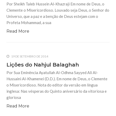
Clemente o Misericordioso. Louvado seja Deus, o Senhor do
Por Sheikh Taleb Hussein Al-Khazraji Em nome de Deus, o
Universo, que a paz e a benção de Deus estejam com o
Clemente o Misericordioso. Louvado seja Deus, o Senhor do
Profeta Mohammad, a sua
Universo, que a paz e a benção de Deus estejam com o
Profeta Mohammad, a sua
Read More
19 DE SETEMBRO DE 2014
Lições do Nahjul Balaghah
Por Sua Eminência Ayatullah Al-Odhma Sayyed Ali Al-
Hussaini Al-Khamenei (D.D.). Em nome de Deus, o Clemente
o Misericordioso. Nota do editor da versão em língua
inglesa: Nas vésperas do Quinto aniversário da vitoriosa e
gloriosa
Read More