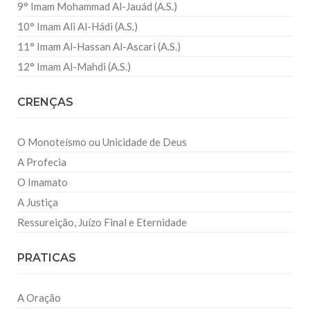
9° Imam Mohammad Al-Jauád (A.S.)
10° Imam Ali Al-Hádi (A.S.)
11° Imam Al-Hassan Al-Ascari (A.S.)
12° Imam Al-Mahdi (A.S.)
CRENÇAS
O Monoteísmo ou Unicidade de Deus
A Profecia
O Imamato
A Justiça
Ressureição, Juízo Final e Eternidade
PRATICAS
A Oração