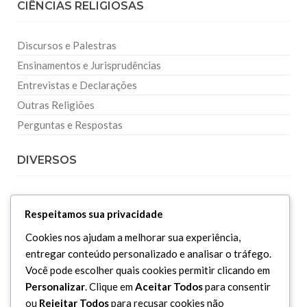
CIÊNCIAS RELIGIOSAS
Discursos e Palestras
Ensinamentos e Jurisprudências
Entrevistas e Declarações
Outras Religiões
Perguntas e Respostas
DIVERSOS
Curiosidades
Respeitamos sua privacidade
Dicionário Islâmico
Cookies nos ajudam a melhorar sua experiência,
Downloads
entregar conteúdo personalizado e analisar o tráfego.
Você pode escolher quais cookies permitir clicando em
Personalizar
. Clique em
Aceitar Todos
para consentir
ou
Rejeitar Todos
para recusar cookies não