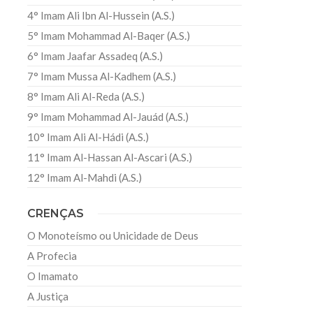
4° Imam Ali Ibn Al-Hussein (A.S.)
5° Imam Mohammad Al-Baqer (A.S.)
6° Imam Jaafar Assadeq (A.S.)
7° Imam Mussa Al-Kadhem (A.S.)
8° Imam Ali Al-Reda (A.S.)
9° Imam Mohammad Al-Jauád (A.S.)
10° Imam Ali Al-Hádi (A.S.)
11° Imam Al-Hassan Al-Ascari (A.S.)
12° Imam Al-Mahdi (A.S.)
CRENÇAS
O Monoteísmo ou Unicidade de Deus
A Profecia
O Imamato
A Justiça