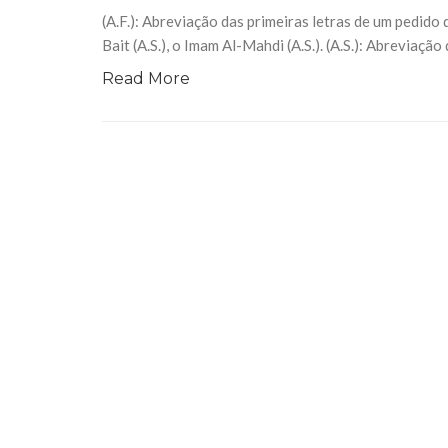
(A.F.): Abreviação das primeiras letras de um pedid
Bait (A.S.), o Imam Al-Mahdi (A.S.). (A.S.): Abreviaçã
Read More