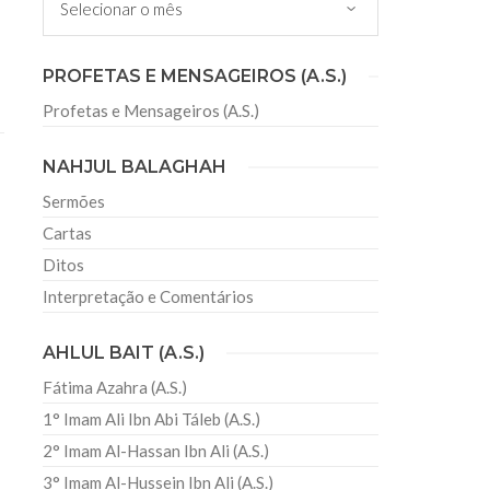
PROFETAS E MENSAGEIROS (A.S.)
Profetas e Mensageiros (A.S.)
NAHJUL BALAGHAH
Sermões
Cartas
Ditos
Interpretação e Comentários
AHLUL BAIT (A.S.)
Fátima Azahra (A.S.)
1° Imam Ali Ibn Abi Táleb (A.S.)
2° Imam Al-Hassan Ibn Ali (A.S.)
3° Imam Al-Hussein Ibn Ali (A.S.)