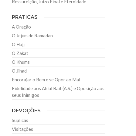
Ressureição, Juízo Final e Eternidade
PRATICAS
A Oração
O Jejum de Ramadan
O Hajj
O Zakat
O Khums
O Jihad
Encorajar o Bem e se Opor ao Mal
Fidelidade aos Ahlul Bait (A.S.) e Oposição aos
seus Inimigos
DEVOÇÕES
Súplicas
Visitações