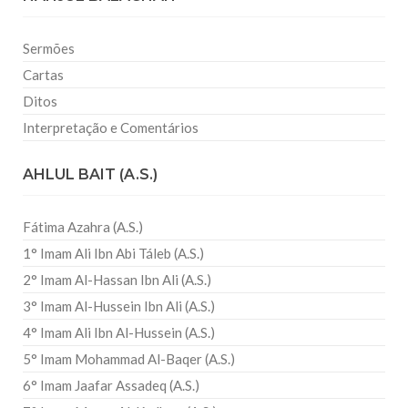
Sermões
Cartas
Ditos
Interpretação e Comentários
AHLUL BAIT (A.S.)
Fátima Azahra (A.S.)
1° Imam Ali Ibn Abi Táleb (A.S.)
2° Imam Al-Hassan Ibn Ali (A.S.)
3° Imam Al-Hussein Ibn Ali (A.S.)
4° Imam Ali Ibn Al-Hussein (A.S.)
5° Imam Mohammad Al-Baqer (A.S.)
6° Imam Jaafar Assadeq (A.S.)