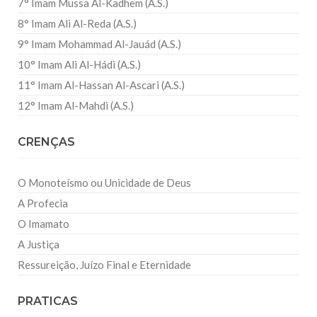
7° Imam Mussa Al-Kadhem (A.S.)
8° Imam Ali Al-Reda (A.S.)
9° Imam Mohammad Al-Jauád (A.S.)
10° Imam Ali Al-Hádi (A.S.)
11° Imam Al-Hassan Al-Ascari (A.S.)
12° Imam Al-Mahdi (A.S.)
CRENÇAS
O Monoteísmo ou Unicidade de Deus
A Profecia
O Imamato
A Justiça
Ressureição, Juízo Final e Eternidade
PRATICAS