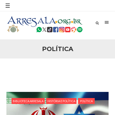
Robert Bowan, Bispo da Igreja Católica, tenente-coronel
☰
ex-combatente) Senhor presidente: Conte a verdade ao
povo, sr. Presidente, sobre o terrorismo. Se os mitos acerca
do terrorismo não
25 DE SETEMBRO DE 2010
Necessárias Considerações Sobre o
Conflito
Por: Ahmed Ismail Introdução O presente artigo resume as
principais considerações do autor sobre os atentados de 11
POLÍTICA
de setembro e a subseqüente agressão americana ao
Afeganistão. As Raízes do Conflito Os atentados a Nova
25 DE SETEMBRO DE 2010
As Sementes da Miséria e do Terror
Por: Ahmad Dallal Tradução: Ahmad Ismail Ainda aturdido
pelas imagens de morte e destruição que abalaram Nova
York em 11 de setembro, o mundo parece ter entrado numa
guerra cultural e religiosa de magnitude. Mais
23 DE SETEMBRO DE 2014
Os Versículos Sagrados
BIBLIOTECA ARRESALA
HISTÓRIA E POLÍTICA
POLÍTICA
Resposta ao livro “Os versículos Satânicos” de Salman
Rushdie NOTA INTRODUTÓRIA COMO NASCEU A
VERSÃO PORTUGUESA DESSE LIVRO Numa ocasião em