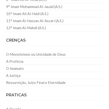
9° Imam Mohammad Al-Jauád (A.S.)
10° Imam Ali Al-Hádi (A.S.)
11° Imam Al-Hassan Al-Ascari (A.S.)
12° Imam Al-Mahdi (A.S.)
CRENÇAS
O Monoteísmo ou Unicidade de Deus
A Profecia
O Imamato
A Justiça
Ressureição, Juízo Final e Eternidade
PRATICAS