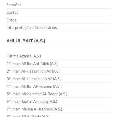
Sermões
Cartas
Ditos
Interpretação e Comentários
AHLUL BAIT (A.S.)
Fátima Azahra (A.S.)
1° Imam Ali Ibn Abi Táleb (A.S.)
2° Imam Al-Hassan Ibn Ali (A.S.)
3° Imam Al-Hussein Ibn Ali (A.S.)
4° Imam Ali Ibn Al-Hussein (A.S.)
5° Imam Mohammad Al-Baqer (A.S.)
6° Imam Jaafar Assadeq (A.S.)
7° Imam Mussa Al-Kadhem (A.S.)
8° Imam Ali Al-Reda (A.S.)