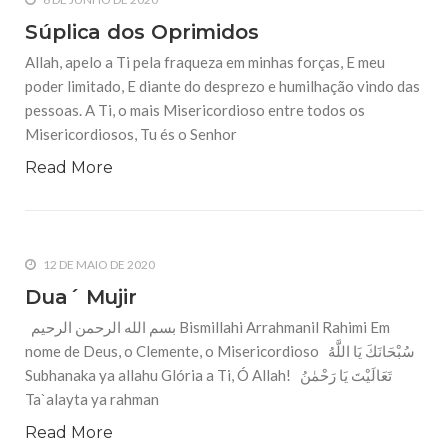
Súplica dos Oprimidos
Allah, apelo a Ti pela fraqueza em minhas forças, E meu
poder limitado, E diante do desprezo e humilhação vindo das
pessoas. A Ti, o mais Misericordioso entre todos os
Misericordiosos, Tu és o Senhor
Read More
12 DE MAIO DE 2020
Dua´ Mujir
بسم الله الرحمن الرحيم Bismillahi Arrahmanil Rahimi Em
nome de Deus, o Clemente, o Misericordioso سُبْحَانَكَ يَا اللَّهُ
Subhanaka ya allahu Glória a Ti, Ó Allah! تَعَالَيْتَ يَا رَحْمٰنُ
Ta`alayta ya rahman
Read More