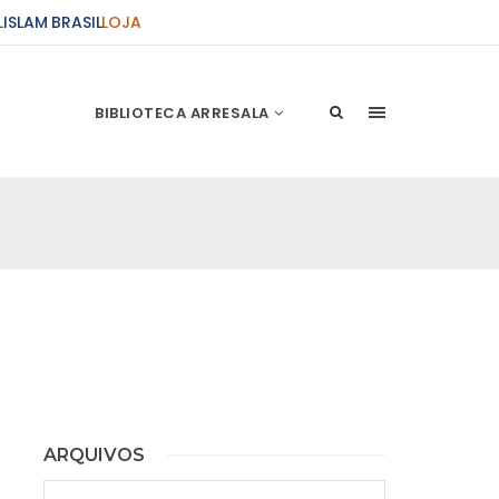
L
ISLAM BRASIL
LOJA
BIBLIOTECA ARRESALA
n Musa (A.S.)
ARQUIVOS
Arquivos