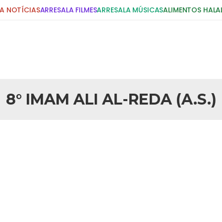
A NOTÍCIAS
ARRESALA FILMES
ARRESALA MÚSICAS
ALIMENTOS HALA
8° IMAM ALI AL-REDA (A.S.)
DIGITE E PRESSIONE ENTER!
POSTS RECENTES
30 DE MARÇO DE 2016
Conheça o Imam Ali Ib
li “Al-Reda” (A.S.) nasceu na
om seu pai durante vinte e cinco