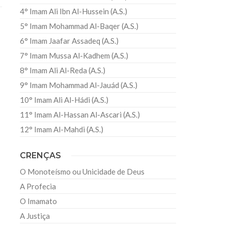
4° Imam Ali Ibn Al-Hussein (A.S.)
5° Imam Mohammad Al-Baqer (A.S.)
6° Imam Jaafar Assadeq (A.S.)
7° Imam Mussa Al-Kadhem (A.S.)
8° Imam Ali Al-Reda (A.S.)
9° Imam Mohammad Al-Jauád (A.S.)
10° Imam Ali Al-Hádi (A.S.)
11° Imam Al-Hassan Al-Ascari (A.S.)
12° Imam Al-Mahdi (A.S.)
CRENÇAS
O Monoteísmo ou Unicidade de Deus
A Profecia
O Imamato
A Justiça