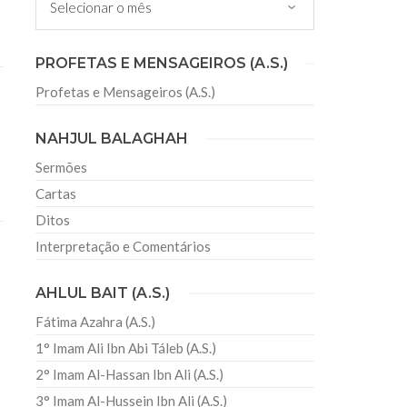
PROFETAS E MENSAGEIROS (A.S.)
Profetas e Mensageiros (A.S.)
NAHJUL BALAGHAH
Sermões
Cartas
Ditos
Interpretação e Comentários
AHLUL BAIT (A.S.)
Fátima Azahra (A.S.)
1° Imam Ali Ibn Abi Táleb (A.S.)
2° Imam Al-Hassan Ibn Ali (A.S.)
3° Imam Al-Hussein Ibn Ali (A.S.)