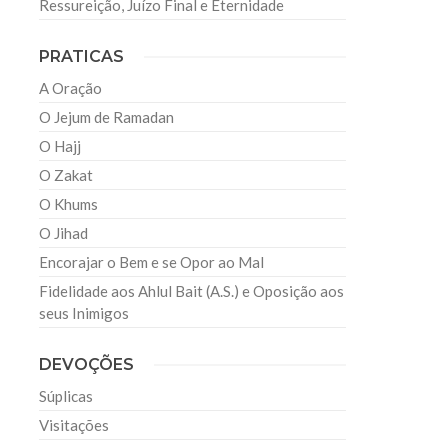
Ressureição, Juízo Final e Eternidade
PRATICAS
A Oração
O Jejum de Ramadan
O Hajj
O Zakat
O Khums
O Jihad
Encorajar o Bem e se Opor ao Mal
Fidelidade aos Ahlul Bait (A.S.) e Oposição aos
seus Inimigos
DEVOÇÕES
Súplicas
Visitações