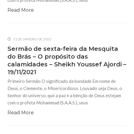
com o profeta Mohammad (S.A.A.S.), seus
Deus estejam sobre o selo dos Profetas e Mensageiros,
Mohammad ibn Abdillah (S.A.A.S.),
Read More
11 DE JANEIRO DE 2022
Sermão de sexta-feira da Mesquita
do Brás – O propósito das
calamidades – Sheikh Youssef Ajordi –
19/11/2021
Primeiro Sermão O significado da bondade Em nome de
Deus, o Clemente, o Misericordioso. Louvado seja Deus, o
Senhor do universo, que a paz e a bênção de Deus estejam
com o profeta Mohammad (S.A.A.S.), seus
Read More