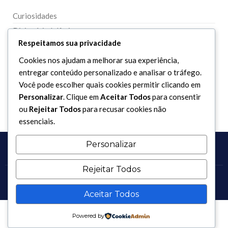
Curiosidades
Dicionário Islâmico
Respeitamos sua privacidade
Downloads
Cookies nos ajudam a melhorar sua experiência,
entregar conteúdo personalizado e analisar o tráfego.
Você pode escolher quais cookies permitir clicando em
Personalizar
. Clique em
Aceitar Todos
para consentir
ou
Rejeitar Todos
para recusar cookies não
essenciais.
Personalizar
Rejeitar Todos
Copyright 2017 - 2026 / Todos os direitos reservados.
Aceitar Todos
Powered by