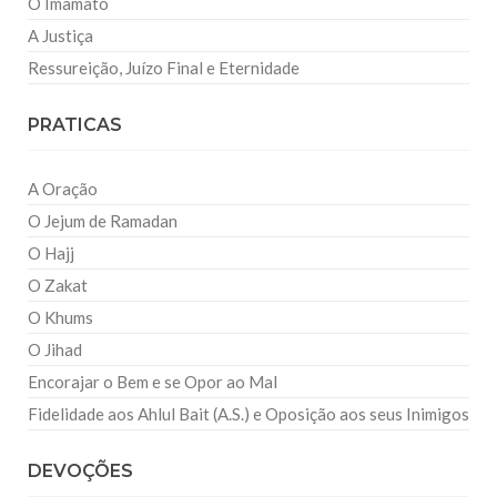
O Imamato
A Justiça
Ressureição, Juízo Final e Eternidade
PRATICAS
A Oração
O Jejum de Ramadan
O Hajj
O Zakat
O Khums
O Jihad
Encorajar o Bem e se Opor ao Mal
Fidelidade aos Ahlul Bait (A.S.) e Oposição aos seus Inimigos
DEVOÇÕES