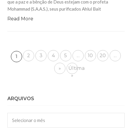
que a paz e a bênção de Deus estejam com o profeta
Mohammad (S.A.A.S.), seus purificados Ahlul Bait
Read More
2
3
4
5
...
10
20
...
1
»
Última
»
ARQUIVOS
Arquivos