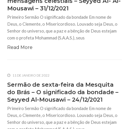
mensagens celestiais – Seyyed Al- Al-
Mousawi – 31/12/2021
BIBLIOTECA ARRESALA
CIÊNCIAS RELIGIOSAS
DISCURSOS E PALESTRAS
25 DE AGOSTO DE 2017
Primeiro Sermão O significado da bondade Em nome de
Palavra do Ayatullah Sheikh Mohsen Araki
Deus, o Clemente, o Misericordioso. Louvado seja Deus, o
no Encontro Islâmico no Brasil
Senhor do universo, que a paz e a bênção de Deus estejam
Em nome de Deus, o Clemente, o Misericordioso. Deus, o
Altíssimo, disse no seu livro sagrado: “Deus ordena a
com o profeta Mohammad (S.A.A.S.), seus
justiça, a caridade, o auxílio aos parentes, e veda a
obscenidade, o ilícito e a iniquidade.
Read More
31 DE AGOSTO DE 2017
Islam e Ocidente (Encontros e
Desencontros)
Um dos temas que gera controvérsia tanto no cenário
11 DE JANEIRO DE 2022
cultural como na realidade política internacional, é a relação
entre o Islam e o Ocidente. O interesse sobre o tema é cada
Sermão de sexta-feira da Mesquita
vez mais frequente e
do Brás – O significado da bondade –
Seyyed Al-Mousawi – 24/12/2021
BIBLIOTECA ARRESALA
CIÊNCIAS RELIGIOSAS
DISCURSOS E PALESTRAS
4 DE SETEMBRO DE 2017
Primeiro Sermão O significado da bondade Em nome de
Palavra do Sheikh Taleb Hussein al-
Deus, o Clemente, o Misericordioso. Louvado seja Deus, o
Khazraji no Encontro Islâmico no Brasil
Senhor do universo, que a paz e a bênção de Deus estejam
Em nome de Deus, o Clemente, o Misericordioso. Louvado
seja Deus, o Senhor do Universo! Que a paz e as bênçãos de