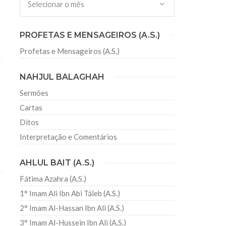
ês de Ramadan
PROFETAS E MENSAGEIROS (A.S.)
O Misericordioso! Parabenizamos a todos pela
adan, pedindo a Deus que lhes dê sucesso para
. Deus disse em
Profetas e Mensageiros (A.S.)
NAHJUL BALAGHAH
Sermões
Cartas
Ditos
Interpretação e Comentários
AHLUL BAIT (A.S.)
Fátima Azahra (A.S.)
1° Imam Ali Ibn Abi Táleb (A.S.)
2° Imam Al-Hassan Ibn Ali (A.S.)
3° Imam Al-Hussein Ibn Ali (A.S.)