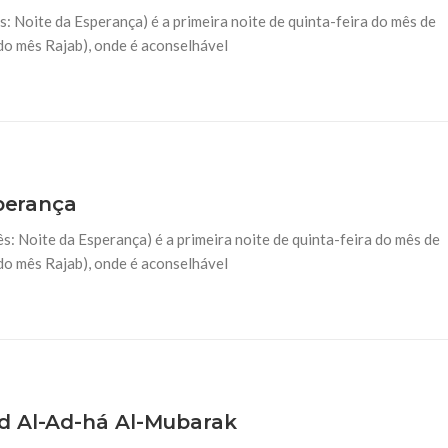
26 DE SETEMBRO DE 2014
 do mês Rajab), onde é aconselhável
bán
Recomendações do M
. O mês de Chaabán é o mês do
Em nome de Deus, O Clemente, 
via a lua do mês de Chaabán
chegada do sagrado mês de Ram
jejuá-lo e recitar o livro divino
sperança
 do mês Rajab), onde é aconselhável
d Al-Ad-há Al-Mubarak