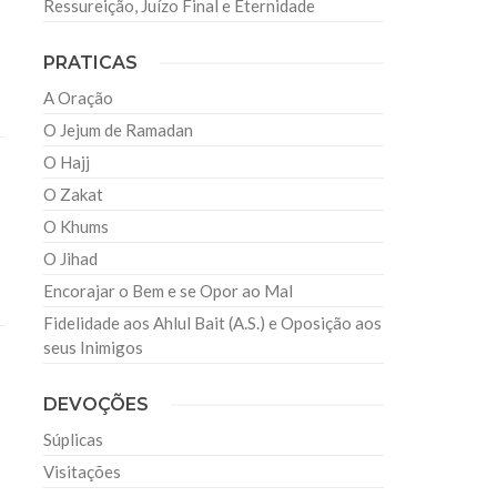
Ressureição, Juízo Final e Eternidade
PRATICAS
A Oração
O Jejum de Ramadan
O Hajj
O Zakat
O Khums
O Jihad
Encorajar o Bem e se Opor ao Mal
Fidelidade aos Ahlul Bait (A.S.) e Oposição aos
seus Inimigos
DEVOÇÕES
Súplicas
Visitações