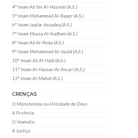
4° Imam Ali Ibn Al-Hussein (A.S.)
5° Imam Mohammad Al-Baqer (A.S.)
6° Imam Jaafar Assadeq (A.S.)
7° Imam Mussa Al-Kadhem (A.S.)
8° Imam Ali Al-Reda (A.S.)
9° Imam Mohammad Al-Jauád (A.S.)
10° Imam Ali Al-Hádi (A.S.)
11° Imam Al-Hassan Al-Ascari (A.S.)
12° Imam Al-Mahdi (A.S.)
CRENÇAS
O Monoteísmo ou Unicidade de Deus
A Profecia
O Imamato
A Justiça