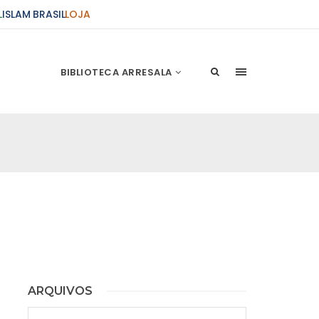
L
ISLAM BRASIL
LOJA
BIBLIOTECA ARRESALA
ês de Chaabán
o Misericordioso. O mês de Chaabán é o mês do
pois ele, quando via a lua do mês de Chaabán
e
s de Rajab
 Misericordioso As virtudes do mês de Rajab e
ARQUIVOS
meses sagrados, recomenda-se nele o banho e
 leitura do Alcorão sagrado,
Arquivos