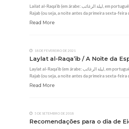
Lailat al-Raqa’ib (em árabe: ليلة الرغائب, em português: Noite da Esperança) é a primeira noite de quinta-feira do mês de
26 DE SETEMBRO DE 2014
Rajab (ou seja, a noite antes da primeira sexta-feira
Recomendações do Mês de Chaa
Em nome de Deus, o Clemente, o Misericordioso
Read More
Mensageiro de Deus (S.A.A.S.), pois ele, quando 
ordenava a alguém que subisse
18 DE FEVEREIRO DE 2021
Laylat al-Raqa’ib / A Noite da E
Laylat al-Raqa’ib (em árabe: ليلة الرغائب, em português: Noite da Esperança) é a primeira noite de quinta-feira do mês de
Rajab (ou seja, a noite antes da primeira sexta-feira
Read More
5 DE SETEMBRO DE 2018
Recomendações para o dia de Ei