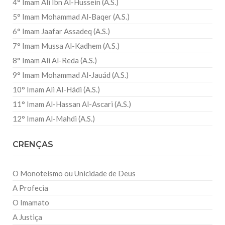
4° Imam Ali Ibn Al-Hussein (A.S.)
5° Imam Mohammad Al-Baqer (A.S.)
6° Imam Jaafar Assadeq (A.S.)
7° Imam Mussa Al-Kadhem (A.S.)
8° Imam Ali Al-Reda (A.S.)
9° Imam Mohammad Al-Jauád (A.S.)
10° Imam Ali Al-Hádi (A.S.)
11° Imam Al-Hassan Al-Ascari (A.S.)
12° Imam Al-Mahdi (A.S.)
CRENÇAS
O Monoteísmo ou Unicidade de Deus
A Profecia
O Imamato
A Justiça