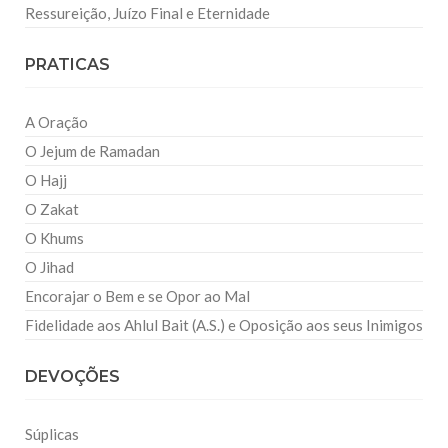
Ressureição, Juízo Final e Eternidade
PRATICAS
A Oração
O Jejum de Ramadan
O Hajj
O Zakat
O Khums
O Jihad
Encorajar o Bem e se Opor ao Mal
Fidelidade aos Ahlul Bait (A.S.) e Oposição aos seus Inimigos
DEVOÇÕES
Súplicas