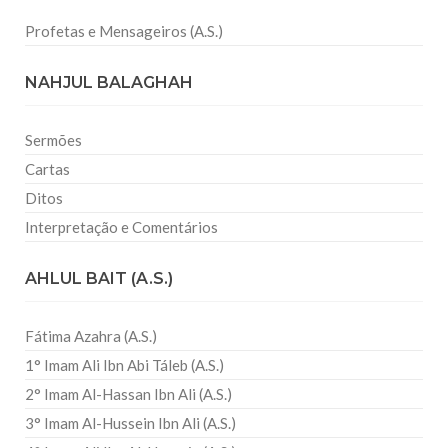
Profetas e Mensageiros (A.S.)
NAHJUL BALAGHAH
Sermões
Cartas
Ditos
Interpretação e Comentários
AHLUL BAIT (A.S.)
Fátima Azahra (A.S.)
1° Imam Ali Ibn Abi Táleb (A.S.)
2° Imam Al-Hassan Ibn Ali (A.S.)
3° Imam Al-Hussein Ibn Ali (A.S.)