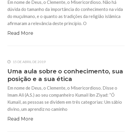
Em nome de Deus, o Clemente, o Misericordioso. Não há
15 DE ABRIL DE 2019
dúvida do tamanho da importância do conhecimento na vida
Uma aula sobre o conhecimento, sua
posição e a sua ética
do muçulmano, e o quanto as tradições da religião islâmica
Em nome de Deus, o Clemente, o Misericordioso. Disse o
afirmaram a relevância deste princípio. O
Imam Ali (A.S.) ao seu companheiro Kumail ibn Ziyad: “Ó
Kumail, as pessoas se dividem em três categorias: Um sábio
Read More
divino, um aprendiz no caminho
15 DE ABRIL DE 2019
Dicas importantes para os que buscam o
conhecimento
15 DE ABRIL DE 2019
Em nome de Deus, o Clemente, o Misericordioso. Não há
dúvida do tamanho da importância do conhecimento na vida
Uma aula sobre o conhecimento, sua
do muçulmano, e o quanto as tradições da religião islâmica
afirmaram a relevância deste princípio. O
posição e a sua ética
Em nome de Deus, o Clemente, o Misericordioso. Disse o
Imam Ali (A.S.) ao seu companheiro Kumail ibn Ziyad: “Ó
Kumail, as pessoas se dividem em três categorias: Um sábio
divino, um aprendiz no caminho
Read More