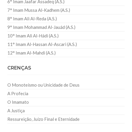
6° Imam Jaafar Assadeq (A.S.)
7° Imam Mussa Al-Kadhem (A.S.)
8° Imam Ali Al-Reda (A.S.)
9° Imam Mohammad Al-Jauád (A.S.)
10° Imam Ali Al-Hádi (A.S.)
11° Imam Al-Hassan Al-Ascari (A.S.)
12° Imam Al-Mahdi (A.S.)
CRENÇAS
O Monoteísmo ou Unicidade de Deus
A Profecia
O Imamato
A Justiça
Ressureição, Juízo Final e Eternidade