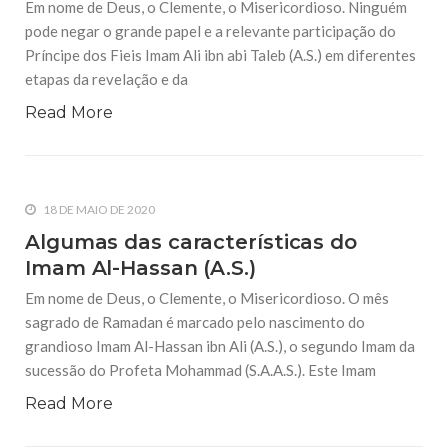
Em nome de Deus, o Clemente, o Misericordioso. Ninguém
áreas que se seguem: 1- O Califado
pode negar o grande papel e a relevante participação do
Príncipe dos Fieis Imam Ali ibn abi Taleb (A.S.) em diferentes
22 DE SETEMBRO DE 2014
O Wilayah (Encargo) do Imam Ali (A.S.)
etapas da revelação e da
O Wilayah (Encargo) do Imam Ali (A.S.) – Suas evidências
nos primeiros tempos segundo as fiéis tradições. Em Nome
Read More
de Allah, O Clemente, O Misericordioso O Wilayah se define
como o encargo (liderança) espiritual da
22 DE SETEMBRO DE 2014
Realidade de Karbalá
18 DE MAIO DE 2020
Por Hajja Samia Arida Realidade de Karbalá Louvado seja
Algumas das características do
Deus, Senhor do universo, que a paz e a benção estejam com
o profeta Mohammad e a sua purificada linhagem. O Alcorão
Imam Al-Hassan (A.S.)
Sagrado, nos fala sobre
Em nome de Deus, o Clemente, o Misericordioso. O mês
sagrado de Ramadan é marcado pelo nascimento do
grandioso Imam Al-Hassan ibn Ali (A.S.), o segundo Imam da
sucessão do Profeta Mohammad (S.A.A.S.). Este Imam
Read More