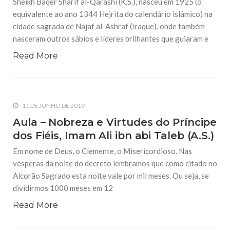
Sheikh Baqer Sharif al-Qarashi (K.S.), nasceu em 1925 (o
equivalente ao ano 1344 Hejrita do calendário islâmico) na
cidade sagrada de Najaf al-Ashraf (Iraque), onde também
nasceram outros sábios e líderes brilhantes que guiaram e
Read More
11 DE JUNHO DE 2019
Aula – Nobreza e Virtudes do Príncipe
dos Fiéis, Imam Ali ibn abi Taleb (A.S.)
Em nome de Deus, o Clemente, o Misericordioso. Nas
vésperas da noite do decreto lembramos que como citado no
Alcorão Sagrado esta noite vale por mil meses. Ou seja, se
dividirmos 1000 meses em 12
Read More