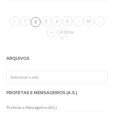
«
1
3
4
5
...
10
...
2
»
Última
»
ARQUIVOS
Arquivos
PROFETAS E MENSAGEIROS (A.S.)
Profetas e Mensageiros (A.S.)