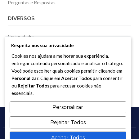
Perguntas e Respostas
DIVERSOS
Curiosidades
Respeitamos sua privacidade
Dicionário Islâmico
Downloads
Cookies nos ajudam a melhorar sua experiência,
entregar conteúdo personalizado e analisar o tráfego.
Você pode escolher quais cookies permitir clicando em
Personalizar
. Clique em
Aceitar Todos
para consentir
ou
Rejeitar Todos
para recusar cookies não
essenciais.
Personalizar
Rejeitar Todos
Aceitar Todos
Copyright 2017 - 2026 / Todos os direitos reservados.