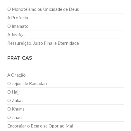
O Monoteísmo ou Unicidade de Deus
A Profecia
O Imamato
A Justiça
Ressureição, Juízo Final e Eternidade
PRATICAS
A Oração
O Jejum de Ramadan
O Hajj
O Zakat
O Khums
O Jihad
Encorajar o Bem e se Opor ao Mal