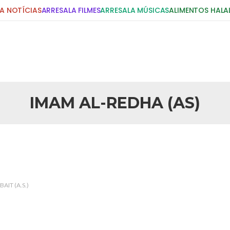
A NOTÍCIAS
ARRESALA FILMES
ARRESALA MÚSICAS
ALIMENTOS HALA
DIGITE E PRESSIONE ENTER!
POSTS RECENTES
IMAM AL-REDHA (AS)
25 DE SETEMBRO DE 2010
idente Bush
Necessárias Considera
iada por Robert Bowan, Bispo
Por: Ahmed Ismail Introdução O
te) Senhor presidente: Conte a
considerações do autor sobre o
smo. Se os mitos acerca do
agressão americana ao Afegani
5 DE NOVEMBRO DE 2013
or
Ano Novo Islâmico e I
AIT (A.S.)
 aturdido pelas imagens de
Em nome de Deus, O Clemente, O
11 de setembro, o mundo parece
parabeniza a nação islâmica p
magnitude. Mais
Hejrita. Desejamos a todos os 