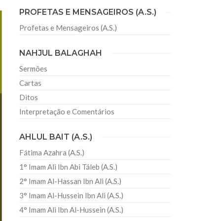
PROFETAS E MENSAGEIROS (A.S.)
Profetas e Mensageiros (A.S.)
sil recebe o ex-ministro das
 República Islâmica do Irã
NAHJUL BALAGHAH
Abril, o Centro Islâmico no Brasil recebeu em sua
ro das Relações Exteriores da República Islâmica
Sermões
encontra-se visitando
Cartas
Ditos
Interpretação e Comentários
AHLUL BAIT (A.S.)
Fátima Azahra (A.S.)
1° Imam Ali Ibn Abi Táleb (A.S.)
2° Imam Al-Hassan Ibn Ali (A.S.)
3° Imam Al-Hussein Ibn Ali (A.S.)
4° Imam Ali Ibn Al-Hussein (A.S.)