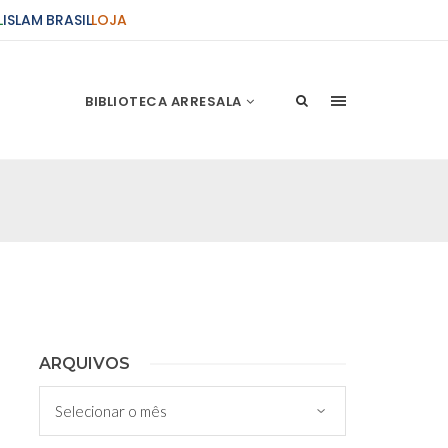
L
ISLAM BRASIL
LOJA
BIBLIOTECA ARRESALA
ções Sobre o Conflito
 presente artigo resume as principais
s atentados de 11 de setembro e a subseqüente
stão. As Raízes do Conflito Os atentados a Nova
nício de Muharam
ARQUIVOS
 Misericordioso! O Centro Islâmico no Brasil
Arquivos
ela chegada no ano novo muçulmano de 1435
irmãos e irmãs um novo