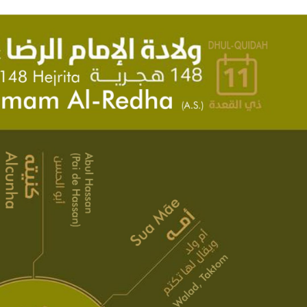
NOTÍCIAS
ssein (A.S.)
3 DE JULHO DE 2014
 Diante da data em que
Centro Islâmico no Bra
lmanos, o Imam Ali Ibn Al-
Relações Exteriores da
or “Zein Al-Ábidin” (Formosura
Na noite da quinta-feira, 03 de 
sede, em São Paulo, o ex-minist
do Irã, Sr. Kamal Kharrazi, que 