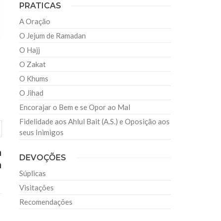
PRATICAS
A Oração
O Jejum de Ramadan
O Hajj
O Zakat
O Khums
O Jihad
Encorajar o Bem e se Opor ao Mal
Fidelidade aos Ahlul Bait (A.S.) e Oposição aos
seus Inimigos
a
DEVOÇÕES
a
Súplicas
Visitações
Recomendações