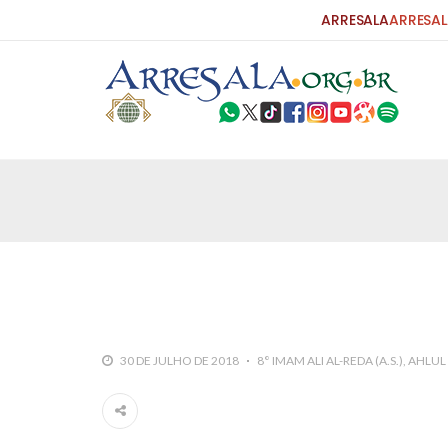
ARRESALA
ARRESAL
25 DE SETEMBRO DE 2010
Carta do Bispo da Flórida ao Pres
Por: Robert Bowan Tradução: Ahmed Ismail (Env
da Igreja Católica, tenente-coronel ex-combaten
verdade ao povo, sr. Presidente, sobre o terrori
terrorismo não
25 DE SETEMBRO DE 2010
As Sementes da Miséria e do Terr
30 DE JULHO DE 2018
8° IMAM ALI AL-REDA (A.S.)
AHLUL B
Por: Ahmad Dallal Tradução: Ahmad Ismail Ainda
morte e destruição que abalaram Nova York em 
ter entrado numa guerra cultural e religiosa de 