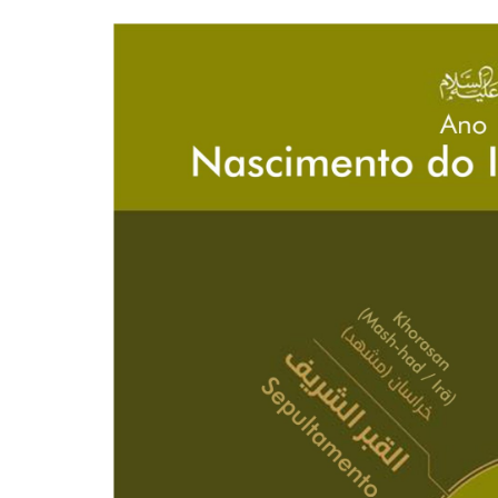
10 DE NOVEMBRO DE 2013
Falecimento do Imam Ali Ibn Al-Hu
Em nome de Deus, o Clemente, o Misericordioso!
relembramos o martírio do quarto Imam dos muçu
Hussein Ibn Ali Ibn Abi Táleb (A.S.), conhecido p