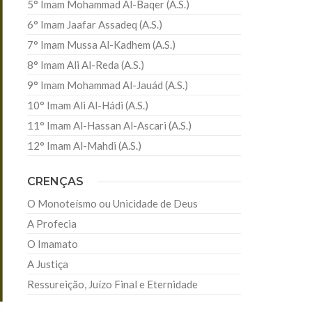
5° Imam Mohammad Al-Baqer (A.S.)
6° Imam Jaafar Assadeq (A.S.)
7° Imam Mussa Al-Kadhem (A.S.)
8° Imam Ali Al-Reda (A.S.)
9° Imam Mohammad Al-Jauád (A.S.)
10° Imam Ali Al-Hádi (A.S.)
11° Imam Al-Hassan Al-Ascari (A.S.)
12° Imam Al-Mahdi (A.S.)
CRENÇAS
O Monoteísmo ou Unicidade de Deus
A Profecia
O Imamato
A Justiça
Ressureição, Juízo Final e Eternidade