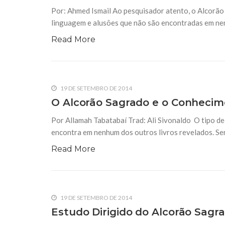
Versos Satânicos – Porquê nunca e
Por: Ahmed Ismail Ao pesquisador atento, o Alcorão
satânicos no Alcorão
linguagem e alusões que não são encontradas em ne
Por: Ahmad Ismail Um dos temas continuamente ut
fanáticos anti-islam é a tese dos chamados “vers
Read More
encontrou aceitação entusiástica nos meios anti
princípio, ingênua.
ALCORÃO SAGRADO
BIBLIOTECA ARRESALA
INTER
19 DE SETEMBRO DE 2014
5 DE MARÇO DE 2018
Sobre a Ab-rogação – E a falsa int
O Alcorão Sagrado e o Conheci
fanáticos anti-Islam
Existe ab-rogação no Alcorão? E Se existe, é re
Por Allamah Tabatabaí Trad: Ali Sivonaldo O tipo d
do Islam? O assunto da teoria da ab-rogação te
encontra em nenhum dos outros livros revelados. Se
pelos fanáticos anti-islâmicos na tentativa de p
Read More
19 DE SETEMBRO DE 2014
Estudo Dirigido do Alcorão Sagra