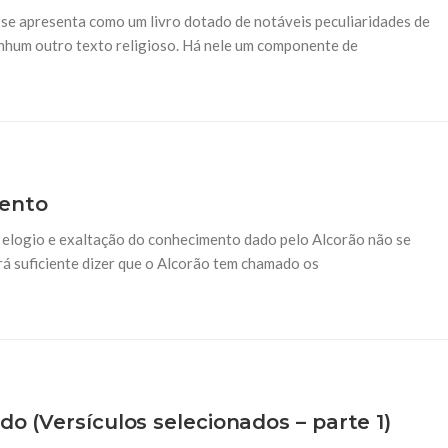
xistiram versos
Sobre a Criação do Un
 se apresenta como um livro dotado de notáveis peculiaridades de
Por: Ahmad Ismail Críticos do 
nhum outro texto religioso. Há nele um componente de
texto alcorânico à luz do conhe
ilizados pelos críticos e
Um dos pontos que suscita polêm
os satânicos”. A tese que
-islâmicos por décadas é em
7 DE MARÇO DE 2018
PRETAÇÃO E COMENTÁRIOS
Comentários sobre os
sobre Takkya.
erpretação dos
mento
Por: Ahmad Ismail Não encontr
na sunna autêntica para dar a 
almente o que dizem os inimigos
inimigos do Islam recorrem a di
e elogio e exaltação do conhecimento dado pelo Alcorão não se
m sido utilizado constantemente
rá suficiente dizer que o Alcorão tem chamado os
rovar o caráter
do (Versículos selecionados – parte 1)