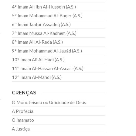
4° Imam Ali Ibn Al-Hussein (A.S.)
5° Imam Mohammad Al-Baqer (A.S.)
6° Imam Jaafar Assadeq (A.S.)
7° Imam Mussa Al-Kadhem (A.S.)
8° Imam Ali Al-Reda (A.S.)
9° Imam Mohammad Al-Jauád (A.S.)
10° Imam Ali Al-Hádi (A.S.)
11° Imam Al-Hassan Al-Ascari (A.S.)
12° Imam Al-Mahdi (A.S.)
CRENÇAS
O Monoteísmo ou Unicidade de Deus
A Profecia
O Imamato
A Justiça