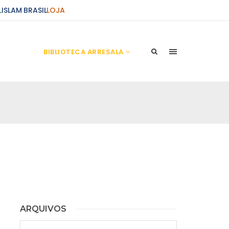
L
ISLAM BRASIL
LOJA
A ARRESALA
CIÊNCIAS ALCORÂNICAS
BIBLIOTECA ARRESALA
 Ahmad (Cícero Barbosa Jr.) INTRODUÇÃO Em
ericordioso Louvado seja Deus, a paz e Sua
Mensageiro Mohammad e sua Purificada Família,
ARQUIVOS
Arquivos