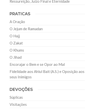
Ressureição, Juízo Final e Eternidade
PRATICAS
A Oração
O Jejum de Ramadan
O Hajj
O Zakat
O Khums
O Jihad
Encorajar o Bem e se Opor ao Mal
Fidelidade aos Ahlul Bait (A.S.) e Oposição aos
seus Inimigos
DEVOÇÕES
Súplicas
Visitações