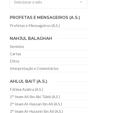
iverso em Seis Dias
Islam empenham-se em encontrar contradições no
cimento científico ou mesmo no próprio texto.
PROFETAS E MENSAGEIROS (A.S.)
ica é “afirma o Alcorão a criação
Profetas e Mensageiros (A.S.)
NAHJUL BALAGHAH
 argumentos dos inimigos do Islam
Sermões
ando base racional ou documental no Alcorão ou
Cartas
Takyya a conotação criminosa que desejam, os
storcer alguns versículos do Alcorão,
Ditos
Interpretação e Comentários
AHLUL BAIT (A.S.)
Fátima Azahra (A.S.)
1° Imam Ali Ibn Abi Táleb (A.S.)
2° Imam Al-Hassan Ibn Ali (A.S.)
3° Imam Al-Hussein Ibn Ali (A.S.)