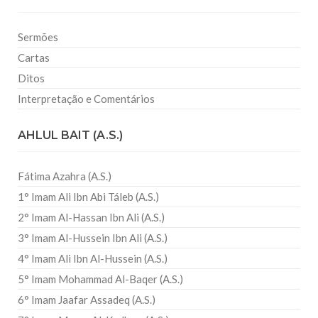
Sermões
Cartas
Ditos
Interpretação e Comentários
AHLUL BAIT (A.S.)
Fátima Azahra (A.S.)
1° Imam Ali Ibn Abi Táleb (A.S.)
2° Imam Al-Hassan Ibn Ali (A.S.)
3° Imam Al-Hussein Ibn Ali (A.S.)
4° Imam Ali Ibn Al-Hussein (A.S.)
5° Imam Mohammad Al-Baqer (A.S.)
6° Imam Jaafar Assadeq (A.S.)