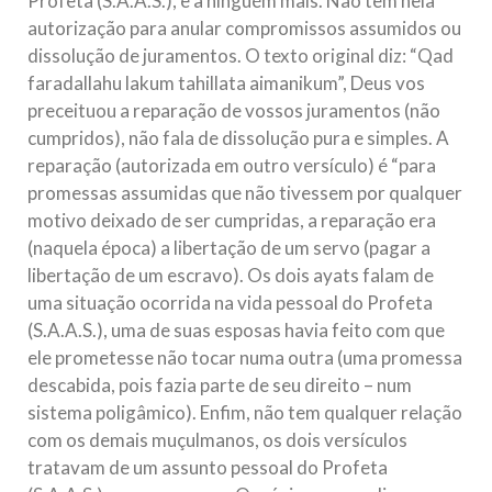
Profeta (S.A.A.S.), e a ninguém mais. Não tem nela
autorização para anular compromissos assumidos ou
dissolução de juramentos. O texto original diz: “Qad
faradallahu lakum tahillata aimanikum”, Deus vos
preceituou a reparação de vossos juramentos (não
cumpridos), não fala de dissolução pura e simples. A
reparação (autorizada em outro versículo) é “para
promessas assumidas que não tivessem por qualquer
motivo deixado de ser cumpridas, a reparação era
(naquela época) a libertação de um servo (pagar a
libertação de um escravo). Os dois ayats falam de
uma situação ocorrida na vida pessoal do Profeta
(S.A.A.S.), uma de suas esposas havia feito com que
ele prometesse não tocar numa outra (uma promessa
descabida, pois fazia parte de seu direito – num
sistema poligâmico). Enfim, não tem qualquer relação
com os demais muçulmanos, os dois versículos
tratavam de um assunto pessoal do Profeta