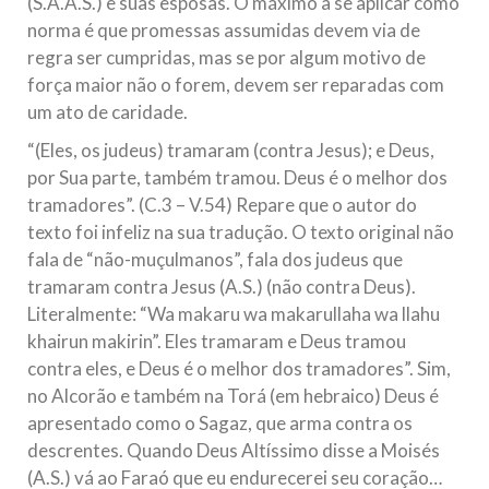
(S.A.A.S.) e suas esposas. O máximo a se aplicar como
norma é que promessas assumidas devem via de
regra ser cumpridas, mas se por algum motivo de
força maior não o forem, devem ser reparadas com
um ato de caridade.
“(Eles, os judeus) tramaram (contra Jesus); e Deus,
por Sua parte, também tramou. Deus é o melhor dos
tramadores”. (C.3 – V.54) Repare que o autor do
texto foi infeliz na sua tradução. O texto original não
fala de “não-muçulmanos”, fala dos judeus que
tramaram contra Jesus (A.S.) (não contra Deus).
Literalmente: “Wa makaru wa makarullaha wa llahu
khairun makirin”. Eles tramaram e Deus tramou
contra eles, e Deus é o melhor dos tramadores”. Sim,
no Alcorão e também na Torá (em hebraico) Deus é
apresentado como o Sagaz, que arma contra os
descrentes. Quando Deus Altíssimo disse a Moisés
(A.S.) vá ao Faraó que eu endurecerei seu coração…