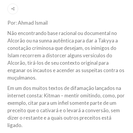
Islâmico no Brasil parabeniza a nação islâmica pela chegada
no ano novo muçulmano de 1435 Hejrita. Desejamos a
todos os irmãos e irmãs um novo
Por: Ahmad Ismail
10 DE NOVEMBRO DE 2013
Não encontrando base racional ou documental no
Falecimento do Imam Ali Ibn Al-Hussein
Alcorão ou na sunna autêntica para dar a Takyya a
(A.S.)
conotação criminosa que desejam, os inimigos do
Em nome de Deus, o Clemente, o Misericordioso! Diante da
data em que relembramos o martírio do quarto Imam dos
Islam recorrem a distorcer alguns versículos do
muçulmanos, o Imam Ali Ibn Al-Hussein Ibn Ali Ibn Abi Táleb
(A.S.), conhecido por “Zein Al-Ábidin” (Formosura
Alcorão, tirá-los de seu contexto original para
enganar os incautos e acender as suspeitas contra os
NOTÍCIAS
muçulmanos.
Em um dos muitos textos de difamação lançados na
3 DE JULHO DE 2014
internet consta: Kitman – mentir omitindo, como, por
Centro Islâmico no Brasil recebe o ex-
exemplo, citar para um infiel somente parte de um
ministro das Relações Exteriores da
preceito que o cativará e o levará a conversão, sem
República Islâmica do Irã
dizer o restante e a quais outros preceitos está
Na noite da quinta-feira, 03 de Abril, o Centro Islâmico no
Brasil recebeu em sua sede, em São Paulo, o ex-ministro das
ligado.
Relações Exteriores da República Islâmica do Irã, Sr. Kamal
Kharrazi, que encontra-se visitando