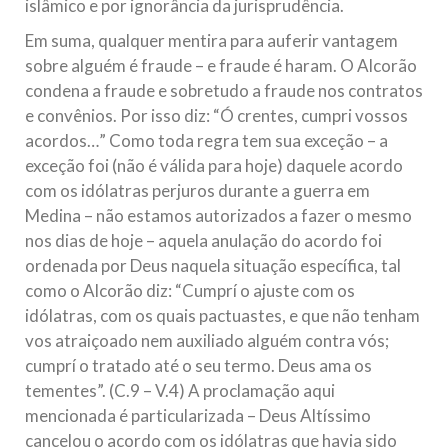
islâmico e por ignorância da jurisprudência.
Em suma, qualquer mentira para auferir vantagem
sobre alguém é fraude – e fraude é haram. O Alcorão
condena a fraude e sobretudo a fraude nos contratos
e convênios. Por isso diz: “Ó crentes, cumpri vossos
acordos…” Como toda regra tem sua exceção – a
exceção foi (não é válida para hoje) daquele acordo
com os idólatras perjuros durante a guerra em
Medina – não estamos autorizados a fazer o mesmo
nos dias de hoje – aquela anulação do acordo foi
ordenada por Deus naquela situação específica, tal
como o Alcorão diz: “Cumprí o ajuste com os
idólatras, com os quais pactuastes, e que não tenham
vos atraiçoado nem auxiliado alguém contra vós;
cumprí o tratado até o seu termo. Deus ama os
tementes”. (C.9 – V.4) A proclamação aqui
mencionada é particularizada – Deus Altíssimo
cancelou o acordo com os idólatras que havia sido