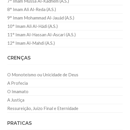
7° Imam Mussa Al-Kadhem (A.S.)
8° Imam Ali Al-Reda (A.S.)
9° Imam Mohammad Al-Jauád (A.S.)
10° Imam Ali Al-Hádi (A.S.)
11° Imam Al-Hassan Al-Ascari (A.S.)
12° Imam Al-Mahdi (A.S.)
CRENÇAS
O Monoteísmo ou Unicidade de Deus
A Profecia
O Imamato
A Justiça
Ressureição, Juízo Final e Eternidade
PRATICAS