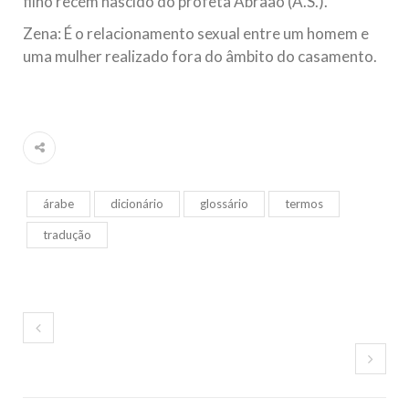
filho recém nascido do profeta Abraão (A.S.).
Zena: É o relacionamento sexual entre um homem e
uma mulher realizado fora do âmbito do casamento.
árabe
dicionário
glossário
termos
tradução