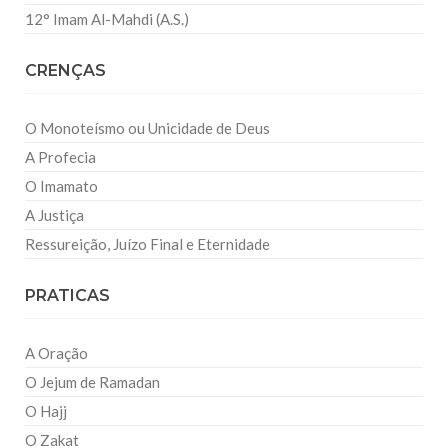
12° Imam Al-Mahdi (A.S.)
CRENÇAS
O Monoteísmo ou Unicidade de Deus
A Profecia
O Imamato
A Justiça
Ressureição, Juízo Final e Eternidade
PRATICAS
A Oração
O Jejum de Ramadan
O Hajj
O Zakat