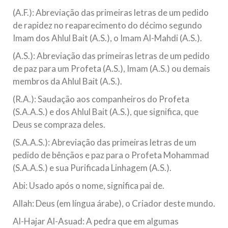
todos os irmãos e irmãs um novo
(A.F.): Abreviação das primeiras letras de um pedido
de rapidez no reaparecimento do décimo segundo
10 DE NOVEMBRO DE 2013
Imam dos Ahlul Bait (A.S.), o Imam Al-Mahdi (A.S.).
Falecimento do Imam Ali Ibn Al-Hussein
(A.S.)
(A.S.): Abreviação das primeiras letras de um pedido
Em nome de Deus, o Clemente, o Misericordioso! Diante da
de paz para um Profeta (A.S.), Imam (A.S.) ou demais
data em que relembramos o martírio do quarto Imam dos
membros da Ahlul Bait (A.S.).
muçulmanos, o Imam Ali Ibn Al-Hussein Ibn Ali Ibn Abi Táleb
(A.S.), conhecido por “Zein Al-Ábidin” (Formosura
(R.A.): Saudação aos companheiros do Profeta
(S.A.A.S.) e dos Ahlul Bait (A.S.), que significa, que
NOTÍCIAS
Deus se compraza deles.
3 DE JULHO DE 2014
(S.A.A.S.): Abreviação das primeiras letras de um
Centro Islâmico no Brasil recebe o ex-
pedido de bênçãos e paz para o Profeta Mohammad
ministro das Relações Exteriores da
(S.A.A.S.) e sua Purificada Linhagem (A.S.).
República Islâmica do Irã
Abi: Usado após o nome, significa pai de.
Na noite da quinta-feira, 03 de Abril, o Centro Islâmico no
Brasil recebeu em sua sede, em São Paulo, o ex-ministro das
Relações Exteriores da República Islâmica do Irã, Sr. Kamal
Allah: Deus (em língua árabe), o Criador deste mundo.
Kharrazi, que encontra-se visitando
Al-Hajar Al-Asuad: A pedra que em algumas