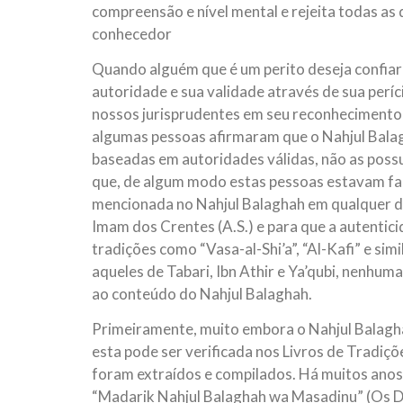
compreensão e nível mental e rejeita todas as 
conhecedor
Quando alguém que é um perito deseja confiar
autoridade e sua validade através de sua períc
nossos jurisprudentes em seu reconhecimento e
algumas pessoas afirmaram que o Nahjul Bala
baseadas em autoridades válidas, não as possuí
que, de algum modo estas pessoas estavam fal
mencionada no Nahjul Balaghah em qualquer d
Imam dos Crentes (A.S.) e para que a autentic
tradições como “Vasa-al-Shi’a”, “Al-Kafi” e sim
aqueles de Tabari, Ibn Athir e Ya’qubi, nenhu
ao conteúdo do Nahjul Balaghah.
Primeiramente, muito embora o Nahjul Balagha
esta pode ser verificada nos Livros de Tradiçõ
foram extraídos e compilados. Há muitos anos a
“Madarik Nahjul Balaghah wa Masadinu” (Os D