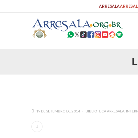
ARRESALA
ARRESAL
L
25 DE SETEMBRO DE 2010
Carta do Bispo da Flórida ao Pres
Por: Robert Bowan Tradução: Ahmed Ismail (Env
da Igreja Católica, tenente-coronel ex-combaten
verdade ao povo, sr. Presidente, sobre o terrori
terrorismo não
25 DE SETEMBRO DE 2010
As Sementes da Miséria e do Terr
19 DE SETEMBRO DE 2014
BIBLIOTECA ARRESALA
INTER
Por: Ahmad Dallal Tradução: Ahmad Ismail Ainda
morte e destruição que abalaram Nova York em 
ter entrado numa guerra cultural e religiosa de 