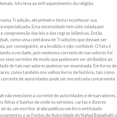
demais. Isto leva ao enfraquecimento da religião.
 numa Tradição, ele primeiro tenta reconhecer sua
ia especializada. Esta necessidade tem sido zelada por
 compreensão das leis e das regras Islâmicas. Então
ghah, como uma coletânea de Tradições que deviam ser
a, por conseguinte, era inválido e não-confiável. O fato é
ando a verdade, pois nenhuma corrente de narradores foi
os seus sermões de modo que pudessem ser atribuídos ao
idade de tais narradores pudesse ser examinada. Em livros de
ilares, como também nos velhos livros de história, tais como
ma corrente de autoridades pode ser encontrada concernente
h não mencione a corrente de autoridades e de narradores,
es Xiitas e Sunitas de onde os sermões, cartas e dizeres
trás, um escritor árabe publicou um livro entitulado
ocumentos e as Fontes de Autoridade do Nahjul Balaghah) 