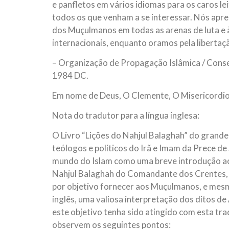
e panfletos em vários idiomas para os caros le
todos os que venham a se interessar. Nós apre
dos Muçulmanos em todas as arenas de luta e à 
internacionais, enquanto oramos pela liberta
– Organização de Propagação Islâmica / Conse
1984 DC.
Em nome de Deus, O Clemente, O Misericordio
Nota do tradutor para a língua inglesa:
O Livro “Lições do Nahjul Balaghah” do grande
teólogos e políticos do Irã e Imam da Prece d
mundo do Islam como uma breve introdução ao
Nahjul Balaghah do Comandante dos Crentes, Al
por objetivo fornecer aos Muçulmanos, e mes
inglês, uma valiosa interpretação dos ditos de
este objetivo tenha sido atingido com esta tra
observem os seguintes pontos: