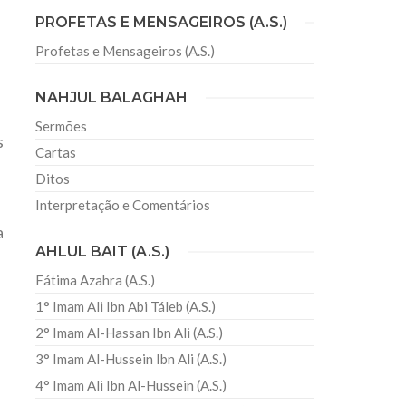
PROFETAS E MENSAGEIROS (A.S.)
Profetas e Mensageiros (A.S.)
sil recebe o ex-ministro das
 República Islâmica do Irã
NAHJUL BALAGHAH
Abril, o Centro Islâmico no Brasil recebeu em sua
ro das Relações Exteriores da República Islâmica
Sermões
encontra-se visitando
s
Cartas
Ditos
Interpretação e Comentários
a
AHLUL BAIT (A.S.)
Fátima Azahra (A.S.)
1° Imam Ali Ibn Abi Táleb (A.S.)
2° Imam Al-Hassan Ibn Ali (A.S.)
3° Imam Al-Hussein Ibn Ali (A.S.)
4° Imam Ali Ibn Al-Hussein (A.S.)