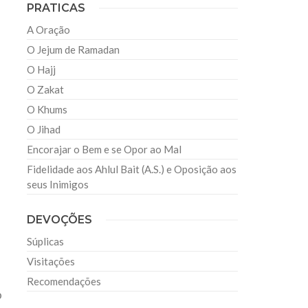
PRATICAS
A Oração
O Jejum de Ramadan
O Hajj
O Zakat
O Khums
O Jihad
Encorajar o Bem e se Opor ao Mal
Fidelidade aos Ahlul Bait (A.S.) e Oposição aos
seus Inimigos
DEVOÇÕES
Súplicas
Visitações
Recomendações
o