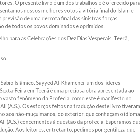
itores. O presente livro é um dos trabalhos e é oferecido par
sentamos nossos melhores votos à vitória final do Islam e
previsão de uma derrota final das sinistras forças
ção de todos os povos dominados e oprimidos.
lho para as Celebrações dos Dez Dias Vesperais. Teerã,
so.
 Sábio Islâmico, Sayyed Al-Khamenei, um dos líderes
e Sexta-Feira em Teerã é uma preciosa obra apresentada ao
 vasto fenômeno da Profecia, como este é manifesto no
i (A.S.). Os esforços feitos na tradução deste livro tivera
mo aos não-muçulmanos, do exterior, que conheçam o idioma
 Ali (A.S.) concernentes à questão da profecia. Esperamos qu
dução. Aos leitores, entretanto, pedimos por gentileza que