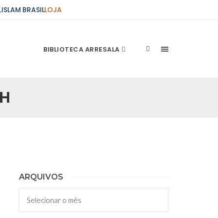
L
ISLAM BRASIL
LOJA
BIBLIOTECA ARRESALA
AH
ções Sobre o Conflito
 presente artigo resume as principais
s atentados de 11 de setembro e a subseqüente
stão. As Raízes do Conflito Os atentados a Nova
nício de Muharam
ARQUIVOS
 Misericordioso! O Centro Islâmico no Brasil
Arquivos
ela chegada no ano novo muçulmano de 1435
irmãos e irmãs um novo