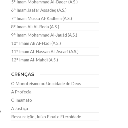
5° Imam Mohammad Al-Baqer (A.S.)
a
6° Imam Jaafar Assadeq (A.S.)
7° Imam Mussa Al-Kadhem (A.S.)
8° Imam Ali Al-Reda (A.S.)
9° Imam Mohammad Al-Jauád (A.S.)
10° Imam Ali Al-Hádi (A.S.)
11° Imam Al-Hassan Al-Ascari (A.S.)
12° Imam Al-Mahdi (A.S.)
CRENÇAS
O Monoteísmo ou Unicidade de Deus
A Profecia
m
O Imamato
A Justiça
e
Ressureição, Juízo Final e Eternidade