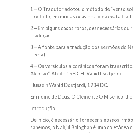
1 – O Tradutor adotou o método de “verso solto
Contudo, em muitas ocasiões, uma exata tradu
2 – Em alguns casos raros, desnecessárias ou r
tradução.
3 – A fonte para a tradução dos sermões do Na
Teerã).
4 – Os versículos alcorânicos foram transcrit
Alcorão”. Abril – 1983, H. Vahid Dastjerdi.
Hussein Wahid Dostjerdi, 1984 DC.
Em nome de Deus, O Clemente O Misericordio
Introdução
De início, é necessário fornecer a nossos irm
sabemos, o Nahjul Balaghah é uma coletânea d