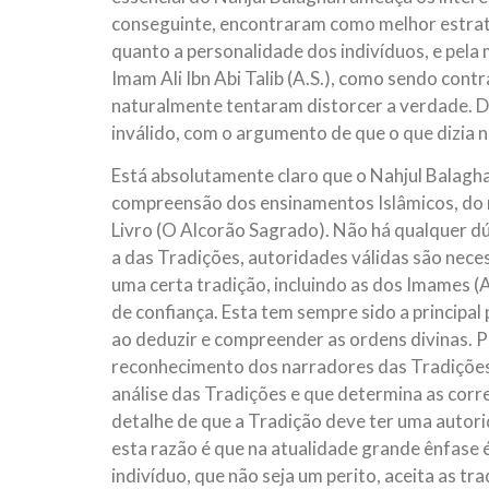
conseguinte, encontraram como melhor estrat
quanto a personalidade dos indivíduos, e pel
Imam Ali Ibn Abi Talib (A.S.), como sendo contr
naturalmente tentaram distorcer a verdade. 
inválido, com o argumento de que o que dizia 
Está absolutamente claro que o Nahjul Balagha
compreensão dos ensinamentos Islâmicos, do 
Livro (O Alcorão Sagrado). Não há qualquer 
a das Tradições, autoridades válidas são nece
uma certa tradição, incluindo as dos Imames (A
de confiança. Esta tem sempre sido a principa
ao deduzir e compreender as ordens divinas. Po
reconhecimento dos narradores das Tradições 
análise das Tradições e que determina as corre
detalhe de que a Tradição deve ter uma autorid
esta razão é que na atualidade grande ênfase 
indivíduo, que não seja um perito, aceita as t