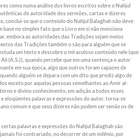
res como numa análise dos livros escritos sobre o Nahjul
 autênticas de autoridade dos sermões, cartas e dizeres
o, conclui-se que o conteúdo do Nahjul Balaghah não deve
 base no simples fato que o Livro em si não menciona
ar, embora as autoridades das Tradições sejam meios
 textos das Tradições também o são para alguém que se
estuda um texto e descobre o miraculoso conteúdo nele (que
 Ali (A.S.)), quando percebe que em uma sentença o autor
inante em sua época, algo que outros foram capazes de
 quando alguém se depara com um dito que prediz algo de
os exceto por aquelas pessoas semelhantes ao Amir al-
eterno e divino conhecimento, em adição a todos esses
e eloqüentes palavras e expressões do autor, torna-se
mano comum e que seus dizeres não podem ser senão os de
e certas palavras e expressões do Nahjul Balaghah são
amais foi contrariado, no decorrer de um milênio, por