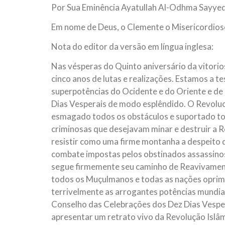
Por Sua Eminência Ayatullah Al-Odhma Sayyed 
10 DE NOVEMBRO DE 2013
Falecimento do Imam Ali Ibn Al-Hu
Em nome de Deus, o Clemente o Misericordios
Em nome de Deus, o Clemente, o Misericordioso!
relembramos o martírio do quarto Imam dos muçu
Nota do editor da versão em língua inglesa:
Hussein Ibn Ali Ibn Abi Táleb (A.S.), conhecido p
Nas vésperas do Quinto aniversário da vitorio
cinco anos de lutas e realizações. Estamos a 
superpotências do Ocidente e do Oriente e de
Dias Vesperais de modo esplêndido. O Revolu
esmagado todos os obstáculos e suportado tod
criminosas que desejavam minar e destruir a R
resistir como uma firme montanha a despeito d
combate impostas pelos obstinados assassino
segue firmemente seu caminho de Reavivament
todos os Muçulmanos e todas as nações oprimi
terrivelmente as arrogantes potências mundia
Conselho das Celebrações dos Dez Dias Vesper
apresentar um retrato vivo da Revolução Islâmic