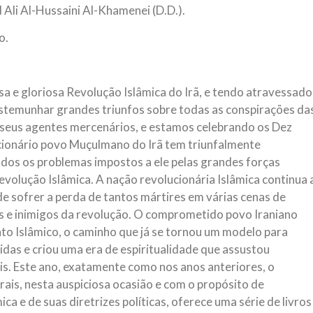
Ali Al-Hussaini Al-Khamenei (D.D.).
NOTÍCIAS
ssein (A.S.)
3 DE JULHO DE 2014
o.
 Diante da data em que
Centro Islâmico no Bra
lmanos, o Imam Ali Ibn Al-
Relações Exteriores da
or “Zein Al-Ábidin” (Formosura
Na noite da quinta-feira, 03 de 
sa e gloriosa Revolução Islâmica do Irã, e tendo atravessado
sede, em São Paulo, o ex-minist
do Irã, Sr. Kamal Kharrazi, que 
testemunhar grandes triunfos sobre todas as conspirações da
 seus agentes mercenários, e estamos celebrando os Dez
cionário povo Muçulmano do Irã tem triunfalmente
os os problemas impostos a ele pelas grandes forças
evolução Islâmica. A nação revolucionária Islâmica continua 
e sofrer a perda de tantos mártires em várias cenas de
s e inimigos da revolução. O comprometido povo Iraniano
o Islâmico, o caminho que já se tornou um modelo para
das e criou uma era de espiritualidade que assustou
is. Este ano, exatamente como nos anos anteriores, o
ais, nesta auspiciosa ocasião e com o propósito de
a e de suas diretrizes políticas, oferece uma série de livros