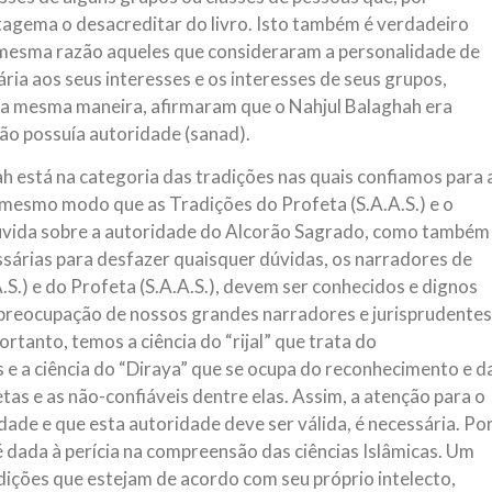
agema o desacreditar do livro. Isto também é verdadeiro
a mesma razão aqueles que consideraram a personalidade de
ária aos seus interesses e os interesses de seus grupos,
Da mesma maneira, afirmaram que o Nahjul Balaghah era
não possuía autoridade (sanad).
h está na categoria das tradições nas quais confiamos para 
mesmo modo que as Tradições do Profeta (S.A.A.S.) e o
dúvida sobre a autoridade do Alcorão Sagrado, como também
ssárias para desfazer quaisquer dúvidas, os narradores de
.S.) e do Profeta (S.A.A.S.), devem ser conhecidos e dignos
l preocupação de nossos grandes narradores e jurisprudentes
rtanto, temos a ciência do “rijal” que trata do
e a ciência do “Diraya” que se ocupa do reconhecimento e d
tas e as não-confiáveis dentre elas. Assim, a atenção para o
ade e que esta autoridade deve ser válida, é necessária. Po
é dada à perícia na compreensão das ciências Islâmicas. Um
radições que estejam de acordo com seu próprio intelecto,