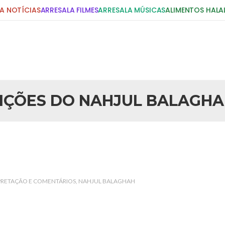
A NOTÍCIAS
ARRESALA FILMES
ARRESALA MÚSICAS
ALIMENTOS HALA
DIGITE E PRESSIONE ENTER!
POSTS RECENTES
IÇÕES DO NAHJUL BALAGH
25 DE SETEMBRO DE 2010
idente Bush
Necessárias Considera
iada por Robert Bowan, Bispo
Por: Ahmed Ismail Introdução O
te) Senhor presidente: Conte a
considerações do autor sobre o
smo. Se os mitos acerca do
agressão americana ao Afegani
5 DE NOVEMBRO DE 2013
or
Ano Novo Islâmico e I
PRETAÇÃO E COMENTÁRIOS
NAHJUL BALAGHAH
 aturdido pelas imagens de
Em nome de Deus, O Clemente, O
11 de setembro, o mundo parece
parabeniza a nação islâmica p
magnitude. Mais
Hejrita. Desejamos a todos os 