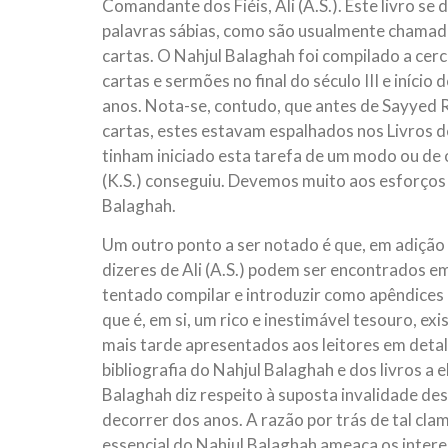
Comandante dos Fiéis, Ali (A.S.). Este livro se
palavras sábias, como são usualmente chamado
cartas. O Nahjul Balaghah foi compilado a cerc
cartas e sermões no final do século III e início 
anos. Nota-se, contudo, que antes de Sayyed 
cartas, estes estavam espalhados nos Livros d
tinham iniciado esta tarefa de um modo ou de
(K.S.) conseguiu. Devemos muito aos esforços e
Balaghah.
Um outro ponto a ser notado é que, em adição 
dizeres de Ali (A.S.) podem ser encontrados e
tentado compilar e introduzir como apêndices 
que é, em si, um rico e inestimável tesouro, exi
mais tarde apresentados aos leitores em det
bibliografia do Nahjul Balaghah e dos livros a 
Balaghah diz respeito à suposta invalidade des
decorrer dos anos. A razão por trás de tal cla
essencial do Nahjul Balaghah ameaça os intere