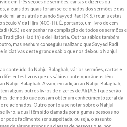
 divide em três seções de sermões, cartas e dizeres ou
s, alguns dos quais foram selecionados dos sermões e das
a de mil anos atrás quando Sayyed Radi (K.S.) reuniu estas
do século V da Hijra (400- H). É, portanto, um livro de cem
Radi (K.S.) se empenhar na compilação de todos os sermões e
e Tradição (Hadith) e de História. Outros sábios também
 outro, mas nenhum conseguiu realizar o que Sayyed Radi
 iniciativas deste grande sábio que nos deixou o Nahjul
ao conteúdo do Nahjul Balaghah, vários sermões, cartas e
m diferentes livros que os sábios contemporâneos têm
ao Nahjul Balaghah. Assim, em adição ao Nahjul Balaghah,
stem alguns outros livros de dizeres de Ali (A.S.) que serão
alhes, de modo que possam obter um conhecimento geral da
ele relacionados. Outro ponto a se notar sobre o Nahjul
se livro, a qual têm sido clamada por algumas pessoas no
mor pode facilmente ser suspeitada, ou seja, o assunto
sses de alguns grupos ou classes de pessoas que, por