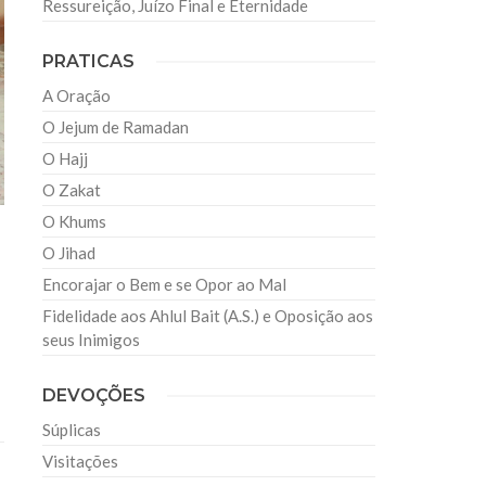
Ressureição, Juízo Final e Eternidade
PRATICAS
A Oração
O Jejum de Ramadan
O Hajj
O Zakat
O Khums
O Jihad
Encorajar o Bem e se Opor ao Mal
Fidelidade aos Ahlul Bait (A.S.) e Oposição aos
seus Inimigos
DEVOÇÕES
Súplicas
Visitações