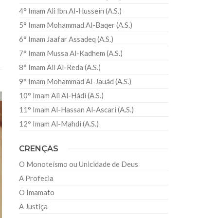
4° Imam Ali Ibn Al-Hussein (A.S.)
5° Imam Mohammad Al-Baqer (A.S.)
6° Imam Jaafar Assadeq (A.S.)
7° Imam Mussa Al-Kadhem (A.S.)
8° Imam Ali Al-Reda (A.S.)
9° Imam Mohammad Al-Jauád (A.S.)
10° Imam Ali Al-Hádi (A.S.)
11° Imam Al-Hassan Al-Ascari (A.S.)
12° Imam Al-Mahdi (A.S.)
CRENÇAS
O Monoteísmo ou Unicidade de Deus
A Profecia
O Imamato
A Justiça