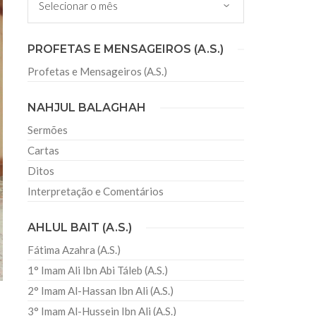
PROFETAS E MENSAGEIROS (A.S.)
Profetas e Mensageiros (A.S.)
NAHJUL BALAGHAH
Sermões
Cartas
Ditos
Interpretação e Comentários
AHLUL BAIT (A.S.)
Fátima Azahra (A.S.)
1° Imam Ali Ibn Abi Táleb (A.S.)
2° Imam Al-Hassan Ibn Ali (A.S.)
3° Imam Al-Hussein Ibn Ali (A.S.)