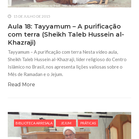
Ramadan e o Jejum.
15 DE JULHO DE 2015
BIBLIOTECA ARRESALA
JEJUM
PRÁTICAS
Aula 18: Tayyamum – A purificação
com terra (Sheikh Taleb Hussein al-
Khazraji)
Tayyamum – A purificação com terra Nesta vídeo aula,
Sheikh Taleb Hussein al-Khazraji, líder religioso do Centro
7 DE JULHO DE 2015
Aula 6: As Regras e Condições do Jejum
Islâmico no Brasil, nos apresenta lições valiosas sobre o
(Sheikh Taleb Hussein al-Khazraji)
Mês de Ramadan e o Jejum.
As Regras e Condições do Jejum. Nesta vídeo aula, Sheikh
Taleb Hussein al-Khazraji, líder religioso do Centro Islâmico
Read More
no Brasil, nos apresenta lições valiosas sobre o Mês de
Ramadan e o Jejum.
BIBLIOTECA ARRESALA
JEJUM
PRÁTICAS