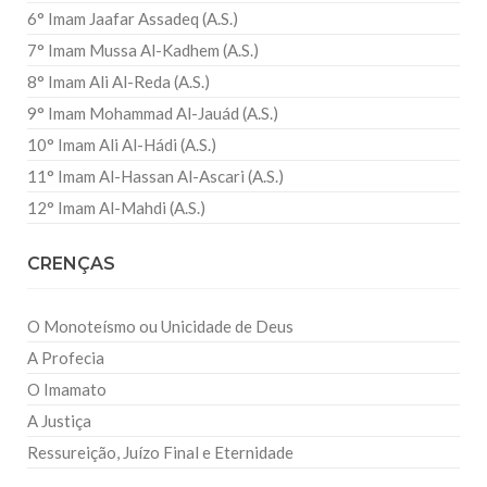
6° Imam Jaafar Assadeq (A.S.)
7° Imam Mussa Al-Kadhem (A.S.)
8° Imam Ali Al-Reda (A.S.)
9° Imam Mohammad Al-Jauád (A.S.)
10° Imam Ali Al-Hádi (A.S.)
11° Imam Al-Hassan Al-Ascari (A.S.)
12° Imam Al-Mahdi (A.S.)
CRENÇAS
O Monoteísmo ou Unicidade de Deus
A Profecia
O Imamato
A Justiça
Ressureição, Juízo Final e Eternidade