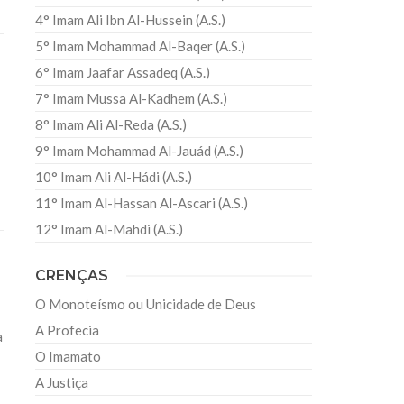
4° Imam Ali Ibn Al-Hussein (A.S.)
5° Imam Mohammad Al-Baqer (A.S.)
6° Imam Jaafar Assadeq (A.S.)
7° Imam Mussa Al-Kadhem (A.S.)
8° Imam Ali Al-Reda (A.S.)
9° Imam Mohammad Al-Jauád (A.S.)
10° Imam Ali Al-Hádi (A.S.)
11° Imam Al-Hassan Al-Ascari (A.S.)
12° Imam Al-Mahdi (A.S.)
CRENÇAS
O Monoteísmo ou Unicidade de Deus
A Profecia
a
O Imamato
A Justiça