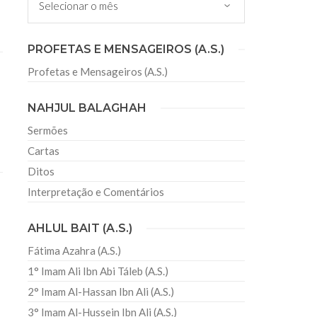
PROFETAS E MENSAGEIROS (A.S.)
Profetas e Mensageiros (A.S.)
NAHJUL BALAGHAH
Sermões
Cartas
Ditos
Interpretação e Comentários
AHLUL BAIT (A.S.)
Fátima Azahra (A.S.)
1° Imam Ali Ibn Abi Táleb (A.S.)
2° Imam Al-Hassan Ibn Ali (A.S.)
3° Imam Al-Hussein Ibn Ali (A.S.)