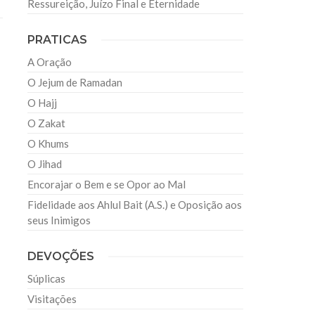
Ressureição, Juízo Final e Eternidade
PRATICAS
A Oração
O Jejum de Ramadan
O Hajj
O Zakat
O Khums
O Jihad
Encorajar o Bem e se Opor ao Mal
Fidelidade aos Ahlul Bait (A.S.) e Oposição aos
seus Inimigos
DEVOÇÕES
Súplicas
Visitações