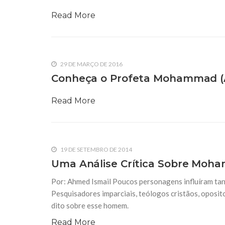
e dito sobre esse homem.
Read More
10 DE DEZEMBRO DE 2018
Nascimento do Mensageiro de Deu
29 DE MARÇO DE 2016
Conheça o Profeta Mohammad (A
Read More
19 DE SETEMBRO DE 2014
Uma Análise Crítica Sobre Moha
Por: Ahmed Ismail Poucos personagens influíram tan
Pesquisadores imparciais, teólogos cristãos, oposito
dito sobre esse homem.
Read More