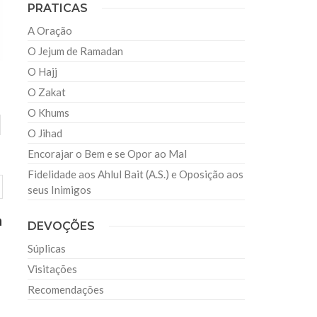
PRATICAS
A Oração
O Jejum de Ramadan
O Hajj
O Zakat
O Khums
O Jihad
Encorajar o Bem e se Opor ao Mal
Fidelidade aos Ahlul Bait (A.S.) e Oposição aos
seus Inimigos
a
DEVOÇÕES
Súplicas
Visitações
Recomendações