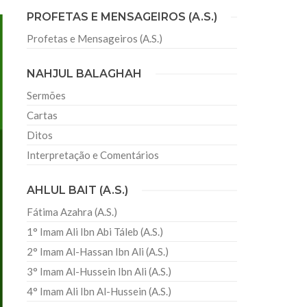
PROFETAS E MENSAGEIROS (A.S.)
Profetas e Mensageiros (A.S.)
sil recebe o ex-ministro das
 República Islâmica do Irã
NAHJUL BALAGHAH
Abril, o Centro Islâmico no Brasil recebeu em sua
ro das Relações Exteriores da República Islâmica
Sermões
encontra-se visitando
Cartas
Ditos
Interpretação e Comentários
AHLUL BAIT (A.S.)
Fátima Azahra (A.S.)
1° Imam Ali Ibn Abi Táleb (A.S.)
2° Imam Al-Hassan Ibn Ali (A.S.)
3° Imam Al-Hussein Ibn Ali (A.S.)
4° Imam Ali Ibn Al-Hussein (A.S.)