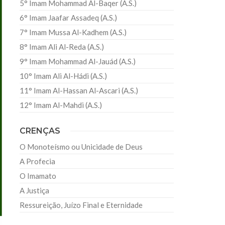
5° Imam Mohammad Al-Baqer (A.S.)
6° Imam Jaafar Assadeq (A.S.)
7° Imam Mussa Al-Kadhem (A.S.)
8° Imam Ali Al-Reda (A.S.)
9° Imam Mohammad Al-Jauád (A.S.)
10° Imam Ali Al-Hádi (A.S.)
11° Imam Al-Hassan Al-Ascari (A.S.)
12° Imam Al-Mahdi (A.S.)
CRENÇAS
O Monoteísmo ou Unicidade de Deus
A Profecia
O Imamato
A Justiça
Ressureição, Juízo Final e Eternidade