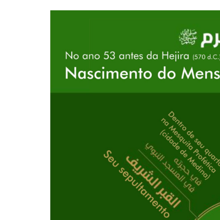
10 DE NOVEMBRO DE 2013
Falecimento do Imam Ali Ibn Al-Hu
Em nome de Deus, o Clemente, o Misericordioso!
relembramos o martírio do quarto Imam dos muçu
Hussein Ibn Ali Ibn Abi Táleb (A.S.), conhecido p