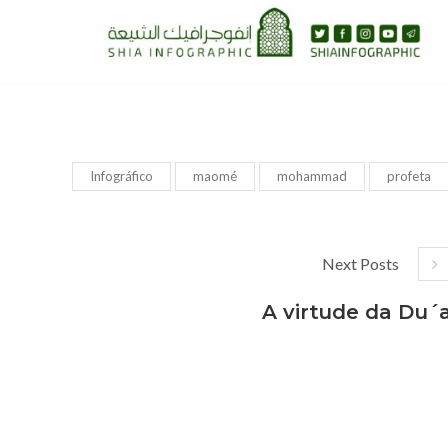
Infográfico
maomé
mohammad
profeta
Next Posts
A virtude da Du´