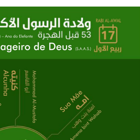
NOTÍCIAS
ssein (A.S.)
3 DE JULHO DE 2014
 Diante da data em que
Centro Islâmico no Bra
lmanos, o Imam Ali Ibn Al-
Relações Exteriores da
or “Zein Al-Ábidin” (Formosura
Na noite da quinta-feira, 03 de 
sede, em São Paulo, o ex-minist
do Irã, Sr. Kamal Kharrazi, que 