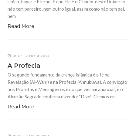
Único, Ímpar e Eterno. E que Ele é o Criador deste Universo,
O segundo fundamento da crença Islâmica é a fé na
não tem parceiro, nem outro igual, assim como não tem pai,
Revelação (Al-Wahí) e na Profecia (Annubúwa). A convicção
nos Profetas e Mensageiros e no que vieram anunciar, e o
nem
Alcorão Sagrado confirma dizendo: “Dizei: Cremos em
Read More
31 DE JULHO DE 2014
O Monoteísmo ou Unicidade de Deus
A Unicidade é a convicção de que Deus Supremo é Uno,
Único, Ímpar e Eterno. E que Ele é o Criador deste Universo,
não tem parceiro, nem outro igual, assim como não tem pai,
30 DE JULHO DE 2014
nem
A Profecia
O segundo fundamento da crença Islâmica é a fé na
Revelação (Al-Wahí) e na Profecia (Annubúwa). A convicção
nos Profetas e Mensageiros e no que vieram anunciar, e o
Alcorão Sagrado confirma dizendo: “Dizei: Cremos em
Read More