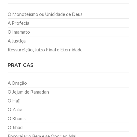
O Monoteísmo ou Unicidade de Deus
A Profecia
O Imamato
A Justiça
Ressureição, Juízo Final e Eternidade
PRATICAS
A Oração
O Jejum de Ramadan
O Hajj
O Zakat
O Khums
O Jihad
Encorajar o Bem e se Opor ao Mal