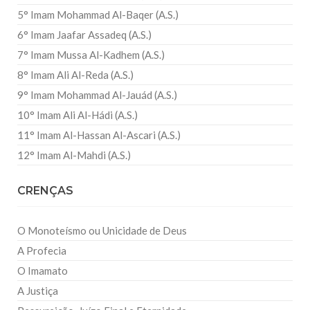
5° Imam Mohammad Al-Baqer (A.S.)
6° Imam Jaafar Assadeq (A.S.)
7° Imam Mussa Al-Kadhem (A.S.)
8° Imam Ali Al-Reda (A.S.)
9° Imam Mohammad Al-Jauád (A.S.)
10° Imam Ali Al-Hádi (A.S.)
11° Imam Al-Hassan Al-Ascari (A.S.)
12° Imam Al-Mahdi (A.S.)
CRENÇAS
O Monoteísmo ou Unicidade de Deus
A Profecia
O Imamato
A Justiça