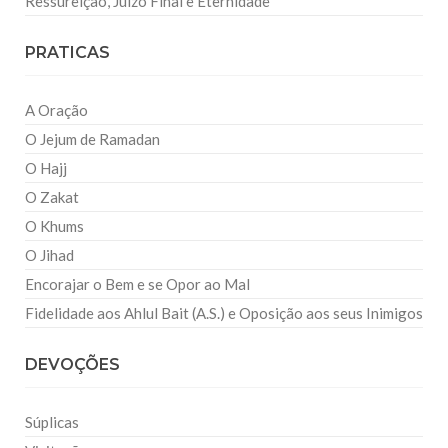
Ressureição, Juízo Final e Eternidade
PRATICAS
A Oração
O Jejum de Ramadan
O Hajj
O Zakat
O Khums
O Jihad
Encorajar o Bem e se Opor ao Mal
Fidelidade aos Ahlul Bait (A.S.) e Oposição aos seus Inimigos
DEVOÇÕES
Súplicas