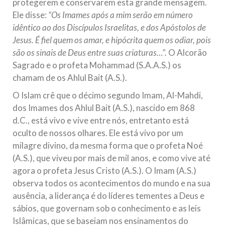
protegerem e conservarem esta grande mensagem.
Ele disse:
“Os Imames após a mim serão em número
idêntico ao dos Discípulos Israelitas, e dos Apóstolos de
Jesus. É fiel quem os amar, e hipócrita quem os odiar, pois
são os sinais de Deus entre suas criaturas…”.
O Alcorão
Sagrado e o profeta Mohammad (S.A.A.S.) os
chamam de os Ahlul Bait (A.S.).
O Islam crê que o décimo segundo Imam, Al-Mahdi,
dos Imames dos Ahlul Bait (A.S.), nascido em 868
d.C., está vivo e vive entre nós, entretanto está
oculto de nossos olhares. Ele está vivo por um
milagre divino, da mesma forma que o profeta Noé
(A.S.), que viveu por mais de mil anos, e como vive até
agora o profeta Jesus Cristo (A.S.). O Imam (A.S.)
observa todos os acontecimentos do mundo e na sua
ausência, a liderança é do líderes tementes a Deus e
sábios, que governam sob o conhecimento e as leis
Islâmicas, que se baseiam nos ensinamentos do