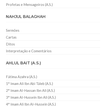
Profetas e Mensageiros (A.S.)
NAHJUL BALAGHAH
Sermões
Cartas
Ditos
Interpretação e Comentários
AHLUL BAIT (A.S.)
Fátima Azahra (A.S.)
1° Imam Ali Ibn Abi Táleb (A.S.)
2° Imam Al-Hassan Ibn Ali (A.S.)
3° Imam Al-Hussein Ibn Ali (A.S.)
4° Imam Ali Ibn Al-Hussein (A.S.)