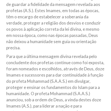
de guardar a fidelidade da mensagem revelada aos
10 DE NOVEMBRO DE 2013
profetas (A.S.). Estes Imames, em todas as épocas,
Falecimento do Imam Ali Ibn Al-Hussein
têm o encargo de estabelecer a soberania da
(A.S.)
verdade, proteger a religião dos desvios e conduzir
Em nome de Deus, o Clemente, o Misericordioso! Diante da
data em que relembramos o martírio do quarto Imam dos
os povos à aplicação correta da lei divina, e mesmo
muçulmanos, o Imam Ali Ibn Al-Hussein Ibn Ali Ibn Abi Táleb
em nossa época, como nas épocas passadas, Deus
(A.S.), conhecido por “Zein Al-Ábidin” (Formosura
não deixou a humanidade sem guia ou orientação
NOTÍCIAS
precisa.
Para que a última mensagem divina revelada pelo
3 DE JULHO DE 2014
concludente dos profetas continue como foi exposta,
Centro Islâmico no Brasil recebe o ex-
foram nomeados e escolhidos, através de Deus, doze
ministro das Relações Exteriores da
Imames e sucessores para dar continuidade à função
República Islâmica do Irã
do profeta Mohammad (S.A.A.S.) em divulgar,
Na noite da quinta-feira, 03 de Abril, o Centro Islâmico no
Brasil recebeu em sua sede, em São Paulo, o ex-ministro das
proteger e ensinar os fundamentos do Islam para a
Relações Exteriores da República Islâmica do Irã, Sr. Kamal
Kharrazi, que encontra-se visitando
humanidade. O profeta Mohammad (S.A.A.S.)
anunciou, sob a ordem de Deus, a vinda destes doze
Imames (A.S.), para liderar a nação e para