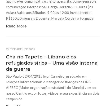
habilidades comunicativas: leitura, escrita, compreensão e
comunicação interpessoal. Carga Horária: 60 Horas (23
2 DE MAIO DE 2021
Aulas) Aulas aos Sábados: 9:00 as 12:00 Investimento:
Lives do Centro Islâmico no Brasil
Informe-se sobre os temas mais variados acompanhando as
R$150,00 mensais Docente: Marcela Cordeiro Formada
lives do Centro Islâmico no Brasil, transmitidas através de
nosso canal no Facebook – facebook.com/arresala
Read More
Acompanhem também o arquivo das lives em nosso canal no
Youtube –
25 DE OUTUBRO DE 2021
Revista do Mês de Rabi al-Awal
2 DE ABRIL DE 2015
Conheça mais sobre o Profeta Mohammad (S.A.A.S.), o Selo
dos Mensageiros e Profetas, e seu neto Imam Jafar ibn
Chá no Tapete – Líbano e os
Mohammad Assadiq (A.S.), estas grandiosas personalidades
que nasceram no mês de Rabi Al-Awal. Além disso, aprenda
refugiados sírios – Uma visão interna
da guerra
São Paulo 02/04/2015 Igor Carneiro, graduado em
relações internacionais e manager de finanças da ONG
AIESEC (Maior organização estudantil do Mundo) vem ao
nosso Centro expor fotos, vídeos, e sua experiência em dois
campos de