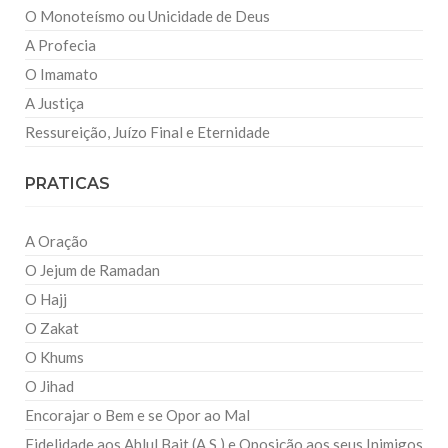
O Monoteísmo ou Unicidade de Deus
A Profecia
O Imamato
A Justiça
Ressureição, Juízo Final e Eternidade
PRATICAS
A Oração
O Jejum de Ramadan
O Hajj
O Zakat
O Khums
O Jihad
Encorajar o Bem e se Opor ao Mal
Fidelidade aos Ahlul Bait (A.S.) e Oposição aos seus Inimigos