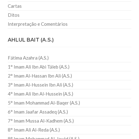
Cartas
Ditos
Interpretação e Comentários
AHLUL BAIT (A.S.)
Fátima Azahra (A.S.)
1° Imam Ali Ibn Abi Táleb (A.S.)
2° Imam Al-Hassan Ibn Ali (A.S.)
3° Imam Al-Hussein Ibn Ali (A.S.)
4° Imam Ali Ibn Al-Hussein (A.S.)
5° Imam Mohammad Al-Baqer (A.S.)
6° Imam Jaafar Assadeq (A.S.)
7° Imam Mussa Al-Kadhem (A.S.)
8° Imam Ali Al-Reda (A.S.)
9° Imam Mohammad Al-Jauád (A.S.)