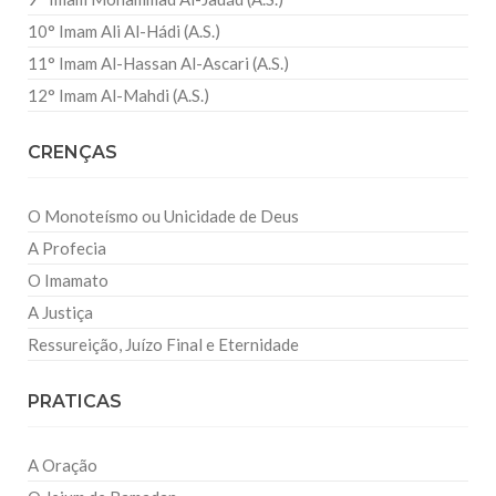
10° Imam Ali Al-Hádi (A.S.)
11° Imam Al-Hassan Al-Ascari (A.S.)
12° Imam Al-Mahdi (A.S.)
CRENÇAS
O Monoteísmo ou Unicidade de Deus
A Profecia
O Imamato
A Justiça
Ressureição, Juízo Final e Eternidade
PRATICAS
A Oração