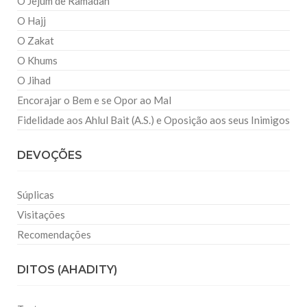
O Jejum de Ramadan
O Hajj
O Zakat
O Khums
O Jihad
Encorajar o Bem e se Opor ao Mal
Fidelidade aos Ahlul Bait (A.S.) e Oposição aos seus Inimigos
DEVOÇÕES
Súplicas
Visitações
Recomendações
DITOS (AHADITY)