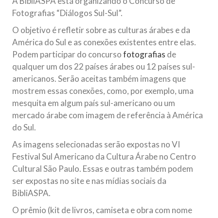
A BibliASPA está organizando o Concurso de
todos os irmãos e irmãs um novo
Fotografias “Diálogos Sul-Sul”.
10 DE NOVEMBRO DE 2013
O objetivo é refletir sobre as culturas árabes e da
Falecimento do Imam Ali Ibn Al-Hussein
América do Sul e as conexões existentes entre elas.
(A.S.)
Podem participar do concurso
fotografias
de
Em nome de Deus, o Clemente, o Misericordioso! Diante da
qualquer um dos 22 países árabes ou 12 países sul-
data em que relembramos o martírio do quarto Imam dos
americanos. Serão aceitas também imagens que
muçulmanos, o Imam Ali Ibn Al-Hussein Ibn Ali Ibn Abi Táleb
(A.S.), conhecido por “Zein Al-Ábidin” (Formosura
mostrem essas conexões, como, por exemplo, uma
mesquita em algum país sul-americano ou um
NOTÍCIAS
mercado árabe com imagem de referência à América
do Sul.
3 DE JULHO DE 2014
Centro Islâmico no Brasil recebe o ex-
As imagens selecionadas serão expostas no VI
ministro das Relações Exteriores da
Festival Sul Americano da Cultura Árabe no Centro
República Islâmica do Irã
Cultural São Paulo. Essas e outras também podem
Na noite da quinta-feira, 03 de Abril, o Centro Islâmico no
ser expostas no site e nas mídias sociais da
Brasil recebeu em sua sede, em São Paulo, o ex-ministro das
Relações Exteriores da República Islâmica do Irã, Sr. Kamal
BibliASPA.
Kharrazi, que encontra-se visitando
O prêmio (kit de livros, camiseta e obra com nome