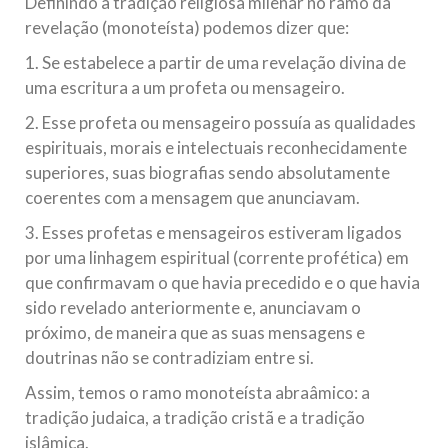
Definindo a tradição religiosa milenar no ramo da
revelação (monoteísta) podemos dizer que:
1. Se estabelece a partir de uma revelação divina de
uma escritura a um profeta ou mensageiro.
2. Esse profeta ou mensageiro possuía as qualidades
espirituais, morais e intelectuais reconhecidamente
superiores, suas biografias sendo absolutamente
coerentes com a mensagem que anunciavam.
3. Esses profetas e mensageiros estiveram ligados
por uma linhagem espiritual (corrente profética) em
que confirmavam o que havia precedido e o que havia
sido revelado anteriormente e, anunciavam o
próximo, de maneira que as suas mensagens e
doutrinas não se contradiziam entre si.
Assim, temos o ramo monoteísta abraâmico: a
tradição judaica, a tradição cristã e a tradição
islâmica.