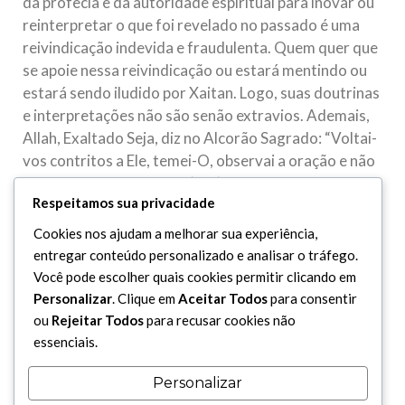
da profecia e da autoridade espiritual para inovar ou
reinterpretar o que foi revelado no passado é uma
reivindicação indevida e fraudulenta. Quem quer que
se apoie nessa reivindicação ou estará mentindo ou
estará sendo iludido por Xaitan. Logo, suas doutrinas
e interpretações não são senão extravios. Ademais,
Allah, Exaltado Seja, diz no Alcorão Sagrado: “Voltai-
vos contritos a Ele, temei-O, observai a oração e não
vos conteis entre os que (Lhe) atribuem parceiros.
Respeitamos sua privacidade
Que dividiram a sua religião e formaram seitas, em
que cada partido exulta no dogma que lhe é
Cookies nos ajudam a melhorar sua experiência,
intrínseco”. (C.30 – V.31 e 32)
entregar conteúdo personalizado e analisar o tráfego.
Você pode escolher quais cookies permitir clicando em
E diz ainda:
Personalizar
. Clique em
Aceitar Todos
para consentir
“Não és responsável por aqueles que dividem a sua
ou
Rejeitar Todos
para recusar cookies não
religião e formam seitas, porque sua questão
essenciais.
depende só de Deus, o Qual logo os inteirará de tudo
quanto houverem feito”. (C.6 – V.159)
Personalizar