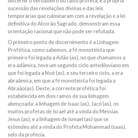
discernir o verdadeiro do falso profeta, e a própria
sucessão das revelações divinas e das leis
temporárias que culminaram com a revelação e a lei
definitiva do Alcorão Sagrado, demonstram essa
orientação racional que não pode ser refutada.
O primeiro ponto de discernimento é a Linhagem
Profética, como sabemos, a fé monoteísta que
primeiro foi legada a Adão (as), no que chamamos a
era adâmica, teve um segundo ciclo antediluviano em
que foi legada a Noé (as), e seu terceiro ciclo, a era
abraâmica, em que a fé monoteísta foi legada a
Abraão(as). Deste, a corrente profética foi
estabelecida em dois ramos de sua linhagem
abençoada: a linhagem de Isaac (as), Jacó (as), os
muitos profetas de Israel até a vinda do Messias
Jesus (as); e a linhagem de Ismael (as) que se
estendeu até a vinda do Profeta Mohammad (saas),
selo da profecia.