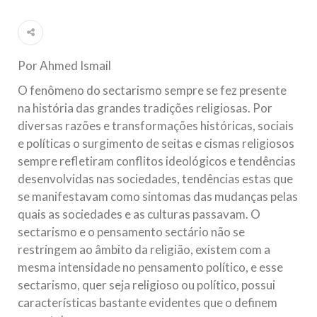
Ano Novo Islâmico e Início de Muharam
Em nome de Deus, O Clemente, O Misericordioso! O Centro
Islâmico no Brasil parabeniza a nação islâmica pela chegada
no ano novo muçulmano de 1435 Hejrita. Desejamos a
todos os irmãos e irmãs um novo
Por Ahmed Ismail
10 DE NOVEMBRO DE 2013
O fenômeno do sectarismo sempre se fez presente
Falecimento do Imam Ali Ibn Al-Hussein
na história das grandes tradições religiosas. Por
(A.S.)
diversas razões e transformações históricas, sociais
Em nome de Deus, o Clemente, o Misericordioso! Diante da
e políticas o surgimento de seitas e cismas religiosos
data em que relembramos o martírio do quarto Imam dos
sempre refletiram conflitos ideológicos e tendências
muçulmanos, o Imam Ali Ibn Al-Hussein Ibn Ali Ibn Abi Táleb
(A.S.), conhecido por “Zein Al-Ábidin” (Formosura
desenvolvidas nas sociedades, tendências estas que
se manifestavam como sintomas das mudanças pelas
NOTÍCIAS
quais as sociedades e as culturas passavam. O
sectarismo e o pensamento sectário não se
3 DE JULHO DE 2014
restringem ao âmbito da religião, existem com a
Centro Islâmico no Brasil recebe o ex-
mesma intensidade no pensamento político, e esse
ministro das Relações Exteriores da
sectarismo, quer seja religioso ou político, possui
República Islâmica do Irã
características bastante evidentes que o definem
Na noite da quinta-feira, 03 de Abril, o Centro Islâmico no
Brasil recebeu em sua sede, em São Paulo, o ex-ministro das